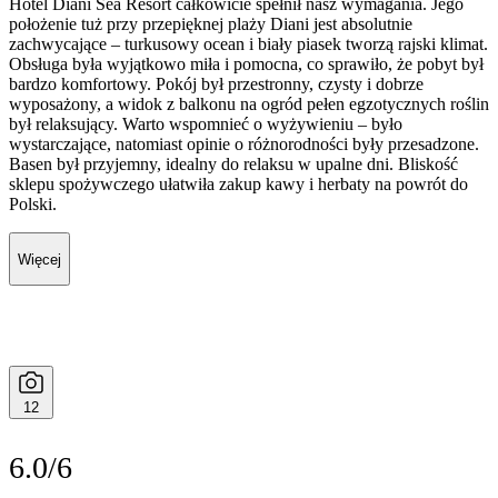
Hotel Diani Sea Resort całkowicie spełnił nasz wymagania. Jego
położenie tuż przy przepięknej plaży Diani jest absolutnie
zachwycające – turkusowy ocean i biały piasek tworzą rajski klimat.
Obsługa była wyjątkowo miła i pomocna, co sprawiło, że pobyt był
bardzo komfortowy. Pokój był przestronny, czysty i dobrze
wyposażony, a widok z balkonu na ogród pełen egzotycznych roślin
był relaksujący. Warto wspomnieć o wyżywieniu – było
wystarczające, natomiast opinie o różnorodności były przesadzone.
Basen był przyjemny, idealny do relaksu w upalne dni. Bliskość
sklepu spożywczego ułatwiła zakup kawy i herbaty na powrót do
Polski.
Więcej
12
6.0/6