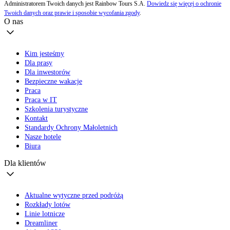
Administratorem Twoich danych jest Rainbow Tours S.A.
Dowiedz się więcej o ochronie
Twoich danych oraz prawie i sposobie wycofania zgody
.
O nas
Kim jesteśmy
Dla prasy
Dla inwestorów
Bezpieczne wakacje
Praca
Praca w IT
Szkolenia turystyczne
Kontakt
Standardy Ochrony Małoletnich
Nasze hotele
Biura
Dla klientów
Aktualne wytyczne przed podróżą
Rozkłady lotów
Linie lotnicze
Dreamliner