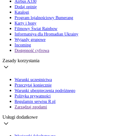
Airbus A330
Dodaj opinię
Katalogi
Program lojalnościowy Bumerang
Karty i bony
Filmowy Świat Rainbow
Informatsiya dla Hromadian Ukrainy
Wyjazdy grupowe
Incoming
Dostępność cyfrowa
Zasady korzystania
Warunki uczestnictwa
Przeczytaj koniecznie
Warunki ubezpieczenia podróżnego
Polityka prywatności
Regulamin serwisu R.pl
Zarządzaj zgodami
Usługi dodatkowe