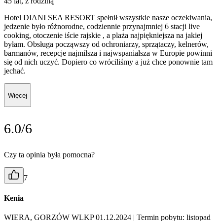
45 lat, z rodziną
Hotel DIANI SEA RESORT spełnił wszystkie nasze oczekiwania,
jedzenie było różnorodne, codziennie przynajmniej 6 stacji live
cooking, otoczenie iście rajskie , a plaża najpiękniejsza na jakiej
byłam. Obsługa począwszy od ochroniarzy, sprzątaczy, kelnerów,
barmanów, recepcje najmilsza i najwspanialsza w Europie powinni
się od nich uczyć. Dopiero co wróciliśmy a już chce ponownie tam
jechać.
Więcej
6.0/6
Czy ta opinia była pomocna?
7
Kenia
WIERA, GORZÓW WLKP 01.12.2024
| Termin pobytu: listopad