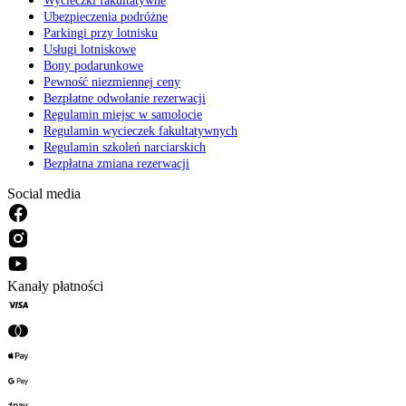
Wycieczki fakultatywne
Ubezpieczenia podróżne
Parkingi przy lotnisku
Usługi lotniskowe
Bony podarunkowe
Pewność niezmiennej ceny
Bezpłatne odwołanie rezerwacji
Regulamin miejsc w samolocie
Regulamin wycieczek fakultatywnych
Regulamin szkoleń narciarskich
Bezpłatna zmiana rezerwacji
Social media
Kanały płatności