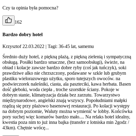
Czy ta opinia była pomocna?
162
Bardzo dobry hotel
Krzysztof 22.03.2022
| Tagi: 36-45 lat, samemu
Średnio duży hotel, z piękną plażą, z piękną zielenią i sympatyczną
obsługą. Posiłki bardzo smaczne, (bez samoobsługi), świeże, na
obiad i kolacje zawsze bardzo dobre ryby (coś jak tuńczyk), soki
prawdziwe alko nie chrzszczony, podawane w szkle lub grubym
plastiku wielorazowego użytku, sporo tutejszych owoców. na
podwieczorek naleśniki, ciasta, ala paszteciki, kawa herbata. Basen
dość głeboki, woda ciepła , troche szorstkie ściany. Pokoje w
dobrym stanie, klimatyzacja działa bez zarzutu. Towarzystwo
międzynarodowe, angielski znają wszyscy. Popołudniami małpki
rządzą się przy plażowo basenowej restauracji. Po kolacji występy
na dobrym poziomie, Waluty można wymienić w lobby. Końcówka
pory suchej więc komarów bardzo mało.... Na relaks hotel idealny,
kwestia poza nim to już inna bajka (transfer z lotniska min 2godz /
43km). Chętnie wrócę...