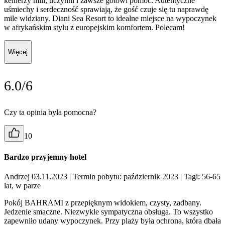
kelnerzy mili, uczynni i zawsze gotowi pomóc. Autentyczne
uśmiechy i serdeczność sprawiają, że gość czuje się tu naprawdę
mile widziany. Diani Sea Resort to idealne miejsce na wypoczynek
w afrykańskim stylu z europejskim komfortem. Polecam!
Więcej
6.0/6
Czy ta opinia była pomocna?
10
Bardzo przyjemny hotel
Andrzej 03.11.2023
| Termin pobytu: październik 2023
| Tagi: 56-65
lat, w parze
Pokój BAHRAMI z przepięknym widokiem, czysty, zadbany.
Jedzenie smaczne. Niezwykle sympatyczna obsługa. To wszystko
zapewniło udany wypoczynek. Przy plaży była ochrona, która dbała