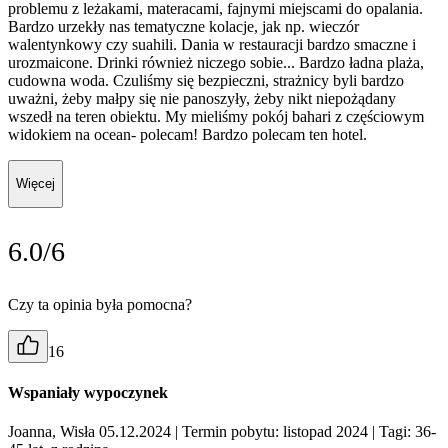
problemu z leżakami, materacami, fajnymi miejscami do opalania.
Bardzo urzekły nas tematyczne kolacje, jak np. wieczór
walentynkowy czy suahili. Dania w restauracji bardzo smaczne i
urozmaicone. Drinki również niczego sobie... Bardzo ładna plaża,
cudowna woda. Czuliśmy się bezpieczni, strażnicy byli bardzo
uważni, żeby małpy się nie panoszyły, żeby nikt niepożądany
wszedł na teren obiektu. My mieliśmy pokój bahari z częściowym
widokiem na ocean- polecam! Bardzo polecam ten hotel.
Więcej
6.0/6
Czy ta opinia była pomocna?
16
Wspaniały wypoczynek
Joanna, Wisła 05.12.2024
| Termin pobytu: listopad 2024
| Tagi: 36-