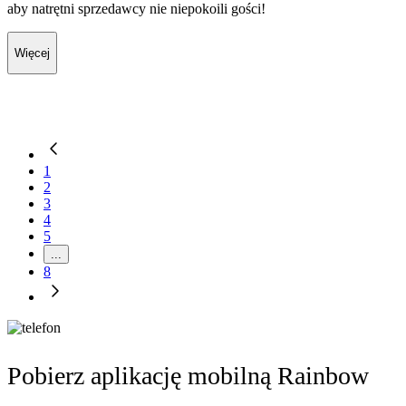
aby natrętni sprzedawcy nie niepokoili gości!
Więcej
1
2
3
4
5
...
8
Pobierz aplikację mobilną Rainbow