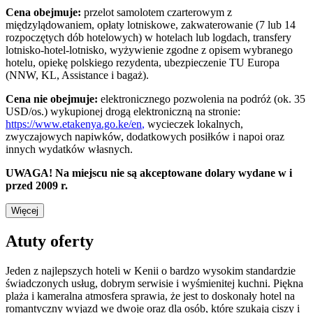
Cena obejmuje:
przelot samolotem czarterowym z
międzylądowaniem, opłaty lotniskowe, zakwaterowanie (7 lub 14
rozpoczętych dób hotelowych) w hotelach lub logdach, transfery
lotnisko-hotel-lotnisko, wyżywienie zgodne z opisem wybranego
hotelu, opiekę polskiego rezydenta, ubezpieczenie TU Europa
(NNW, KL, Assistance i bagaż).
Cena nie obejmuje:
elektronicznego pozwolenia na podróż (ok. 35
USD/os.) wykupionej drogą elektroniczną na stronie:
https://www.etakenya.go.ke/en
,
wycieczek lokalnych,
zwyczajowych napiwków, dodatkowych posiłków i napoi oraz
innych wydatków własnych.
UWAGA! Na miejscu nie są akceptowane dolary wydane w i
przed 2009 r.
Więcej
Atuty oferty
Jeden z najlepszych hoteli w Kenii o bardzo wysokim standardzie
świadczonych usług, dobrym serwisie i wyśmienitej kuchni. Piękna
plaża i kameralna atmosfera sprawia, że jest to doskonały hotel na
romantyczny wyjazd we dwoje oraz dla osób, które szukają ciszy i