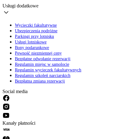
Usługi dodatkowe
Wycieczki fakultatywne
Ubezpieczenia podróżne
Parkingi przy lotnisku
Usługi lotniskowe
Bony podarunkowe
Pewność niezmiennej ceny
Bezpłatne odwołanie rezerwacji
Regulamin miejsc w samolocie
Regulamin wycieczek fakultatywnych
Regulamin szkoleń narciarskich
Bezpłatna zmiana rezerwacji
Social media
Kanały płatności