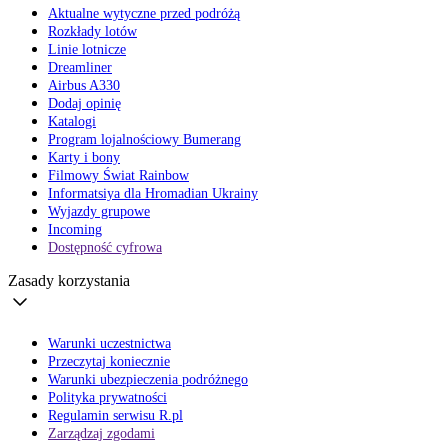
Aktualne wytyczne przed podróżą
Rozkłady lotów
Linie lotnicze
Dreamliner
Airbus A330
Dodaj opinię
Katalogi
Program lojalnościowy Bumerang
Karty i bony
Filmowy Świat Rainbow
Informatsiya dla Hromadian Ukrainy
Wyjazdy grupowe
Incoming
Dostępność cyfrowa
Zasady korzystania
Warunki uczestnictwa
Przeczytaj koniecznie
Warunki ubezpieczenia podróżnego
Polityka prywatności
Regulamin serwisu R.pl
Zarządzaj zgodami