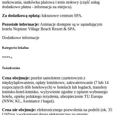
nurkowania, siatkówka plażowa i tenis stołowy (część usług
dodatkowo płatna - informacja na miejscu).
Za dodatkową opłatą:
luksusowe centrum SPA.
Pozostałe informacje:
Animacje dostępne są w sąsiadującym
hotelu Neptune Village Beach Resort & SPA.
Dodatkowe informacje
Kategoria lokalna
****+
Świadczenia
Cena obejmuje:
przelot samolotem czarterowym z
międzylądowaniem, opłaty lotniskowe, zakwaterowanie (7 lub 14
rozpoczętych dób hotelowych) w hotelach lub logdach, transfery
lotnisko-hotel-lotnisko, wyżywienie zgodne z opisem wybranego
hotelu, opiekę polskiego rezydenta, ubezpieczenie TU Europa
(NNW, KL, Assistance i bagaż).
Cena nie obejmuje:
elektronicznego pozwolenia na podróż (ok. 35
USD/os.) wykupionej drogą elektroniczną na stronie: