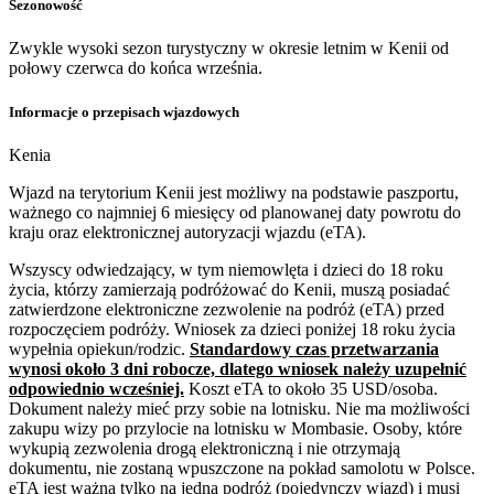
Sezonowość
Zwykle wysoki sezon turystyczny w okresie letnim w Kenii od
połowy czerwca do końca września.
Informacje o przepisach wjazdowych
Kenia
Wjazd na terytorium Kenii jest możliwy na podstawie paszportu,
ważnego co najmniej 6 miesięcy od planowanej daty powrotu do
kraju oraz elektronicznej autoryzacji wjazdu (eTA).
Wszyscy odwiedzający, w tym niemowlęta i dzieci do 18 roku
życia, którzy zamierzają podróżować do Kenii, muszą posiadać
zatwierdzone elektroniczne zezwolenie na podróż (eTA) przed
rozpoczęciem podróży. Wniosek za dzieci poniżej 18 roku życia
wypełnia opiekun/rodzic.
Standardowy czas przetwarzania
wynosi około 3 dni robocze, dlatego wniosek należy uzupełnić
odpowiednio wcześniej.
Koszt eTA to około 35 USD/osoba.
Dokument należy mieć przy sobie na lotnisku. Nie ma możliwości
zakupu wizy po przylocie na lotnisku w Mombasie. Osoby, które
wykupią zezwolenia drogą elektroniczną i nie otrzymają
dokumentu, nie zostaną wpuszczone na pokład samolotu w Polsce.
eTA jest ważna tylko na jedną podróż (pojedynczy wjazd) i musi