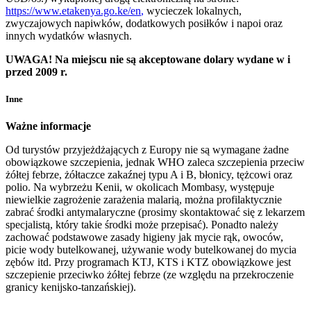
https://www.etakenya.go.ke/en
,
wycieczek lokalnych,
zwyczajowych napiwków, dodatkowych posiłków i napoi oraz
innych wydatków własnych.
UWAGA! Na miejscu nie są akceptowane dolary wydane w i
przed 2009 r.
Inne
Ważne informacje
Od turystów przyjeżdżających z Europy nie są wymagane żadne
obowiązkowe szczepienia, jednak WHO zaleca szczepienia przeciw
żółtej febrze, żółtaczce zakaźnej typu A i B, błonicy, tężcowi oraz
polio. Na wybrzeżu Kenii, w okolicach Mombasy, występuje
niewielkie zagrożenie zarażenia malarią, można profilaktycznie
zabrać środki antymalaryczne (prosimy skontaktować się z lekarzem
specjalistą, który takie środki może przepisać). Ponadto należy
zachować podstawowe zasady higieny jak mycie rąk, owoców,
picie wody butelkowanej, używanie wody butelkowanej do mycia
zębów itd. Przy programach KTJ, KTS i KTZ obowiązkowe jest
szczepienie przeciwko żółtej febrze (ze względu na przekroczenie
granicy kenijsko-tanzańskiej).