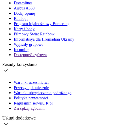
Dreamliner
Airbus A330
Dodaj opinię
Katalogi
Program lojalnościowy Bumerang
Karty i bony
Filmowy Świat Rainbow
Informatsiya dla Hromadian Ukrainy
Wyjazdy grupowe
Incoming
Dostępność cyfrowa
Zasady korzystania
Warunki uczestnictwa
Przeczytaj koniecznie
Warunki ubezpieczenia podróżnego
Polityka prywatności
Regulamin serwisu R.pl
Zarządzaj zgodami
Usługi dodatkowe