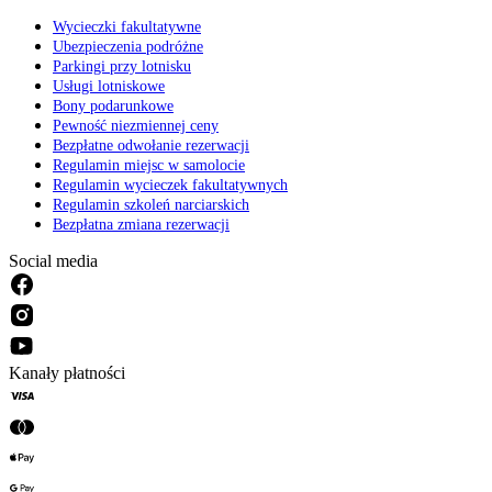
Wycieczki fakultatywne
Ubezpieczenia podróżne
Parkingi przy lotnisku
Usługi lotniskowe
Bony podarunkowe
Pewność niezmiennej ceny
Bezpłatne odwołanie rezerwacji
Regulamin miejsc w samolocie
Regulamin wycieczek fakultatywnych
Regulamin szkoleń narciarskich
Bezpłatna zmiana rezerwacji
Social media
Kanały płatności