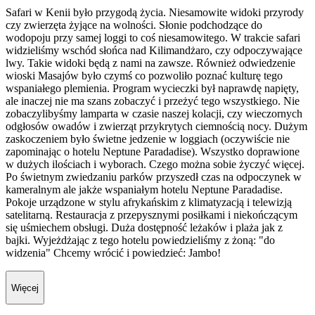
Safari w Kenii było przygodą życia. Niesamowite widoki przyrody
czy zwierzęta żyjące na wolności. Słonie podchodzące do
wodopoju przy samej loggi to coś niesamowitego. W trakcie safari
widzieliśmy wschód słońca nad Kilimandżaro, czy odpoczywające
lwy. Takie widoki będą z nami na zawsze. Również odwiedzenie
wioski Masajów było czymś co pozwoliło poznać kulturę tego
wspaniałego plemienia. Program wycieczki był naprawdę napięty,
ale inaczej nie ma szans zobaczyć i przeżyć tego wszystkiego. Nie
zobaczylibyśmy lamparta w czasie naszej kolacji, czy wieczornych
odgłosów owadów i zwierząt przykrytych ciemnością nocy. Dużym
zaskoczeniem było świetne jedzenie w loggiach (oczywiście nie
zapominając o hotelu Neptune Paradadise). Wszystko doprawione
w dużych ilościach i wyborach. Czego można sobie życzyć więcej.
Po świetnym zwiedzaniu parków przyszedł czas na odpoczynek w
kameralnym ale jakże wspaniałym hotelu Neptune Paradadise.
Pokoje urządzone w stylu afrykańskim z klimatyzacją i telewizją
satelitarną. Restauracja z przepysznymi posiłkami i niekończącym
się uśmiechem obsługi. Duża dostępność leżaków i plaża jak z
bajki. Wyjeżdżając z tego hotelu powiedzieliśmy z żoną: "do
widzenia" Chcemy wrócić i powiedzieć: Jambo!
Więcej