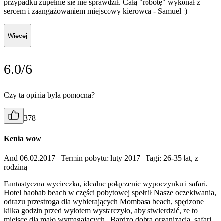
przypadku zupełnie się nie sprawdził. Całą "robotę" wykonał z
sercem i zaangażowaniem miejscowy kierowca - Samuel :)
Więcej
6.0/6
Czy ta opinia była pomocna?
378
Kenia wow
And 06.02.2017
| Termin pobytu: luty 2017
| Tagi: 26-35 lat, z
rodziną
Fantastyczna wycieczka, idealne połączenie wypoczynku i safari.
Hotel baobab beach w części pobytowej spełnił Nasze oczekiwania,
odrazu przestroga dla wybierających Mombasa beach, spędzone
kilka godzin przed wylotem wystarczyło, aby stwierdzić, ze to
miejsce dla mało wymagających.. Bardzo dobra organizacja, safari