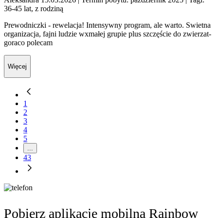
36-45 lat, z rodziną
Prewodniczki - rewelacja! Intensywny program, ale warto. Swietna
organizacja, fajni ludzie wxmałej grupie plus szczęście do zwierzat-
goraco polecam
Więcej
1
2
3
4
5
...
43
Pobierz aplikację mobilną Rainbow