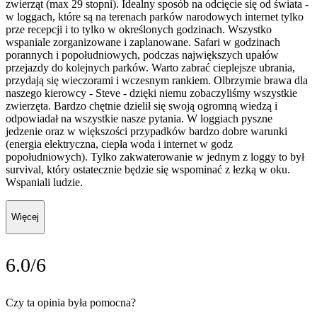
zwierząt (max 29 stopni). Idealny sposób na odcięcie się od świata -
w loggach, które są na terenach parków narodowych internet tylko
prze recepcji i to tylko w określonych godzinach. Wszystko
wspaniale zorganizowane i zaplanowane. Safari w godzinach
porannych i popołudniowych, podczas największych upałów
przejazdy do kolejnych parków. Warto zabrać cieplejsze ubrania,
przydają się wieczorami i wczesnym rankiem. Olbrzymie brawa dla
naszego kierowcy - Steve - dzięki niemu zobaczyliśmy wszystkie
zwierzęta. Bardzo chętnie dzielił się swoją ogromną wiedzą i
odpowiadał na wszystkie nasze pytania. W loggiach pyszne
jedzenie oraz w większości przypadków bardzo dobre warunki
(energia elektryczna, ciepła woda i internet w godz
popołudniowych). Tylko zakwaterowanie w jednym z loggy to był
survival, który ostatecznie będzie się wspominać z łezką w oku.
Wspaniali ludzie.
Więcej
6.0/6
Czy ta opinia była pomocna?