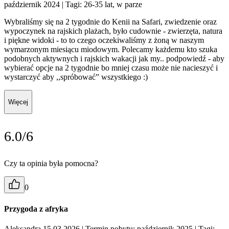
październik 2024
| Tagi: 26-35 lat, w parze
Wybraliśmy się na 2 tygodnie do Kenii na Safari, zwiedzenie oraz
wypoczynek na rajskich plażach, było cudownie - zwierzęta, natura
i piękne widoki - to to czego oczekiwaliśmy z żoną w naszym
wymarzonym miesiącu miodowym. Polecamy każdemu kto szuka
podobnych aktywnych i rajskich wakacji jak my.. podpowiedź - aby
wybierać opcje na 2 tygodnie bo mniej czasu może nie nacieszyć i
wystarczyć aby ,,spróbować” wszystkiego :)
Więcej
6.0/6
Czy ta opinia była pomocna?
0
Przygoda z afryka
Aleksandra 15.03.2026
| Termin pobytu: październik 2025
| Tagi: