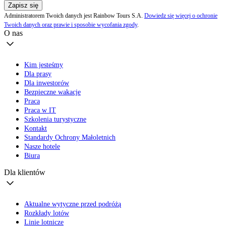
Zapisz się
Administratorem Twoich danych jest Rainbow Tours S.A.
Dowiedz się więcej o ochronie
Twoich danych oraz prawie i sposobie wycofania zgody
.
O nas
Kim jesteśmy
Dla prasy
Dla inwestorów
Bezpieczne wakacje
Praca
Praca w IT
Szkolenia turystyczne
Kontakt
Standardy Ochrony Małoletnich
Nasze hotele
Biura
Dla klientów
Aktualne wytyczne przed podróżą
Rozkłady lotów
Linie lotnicze