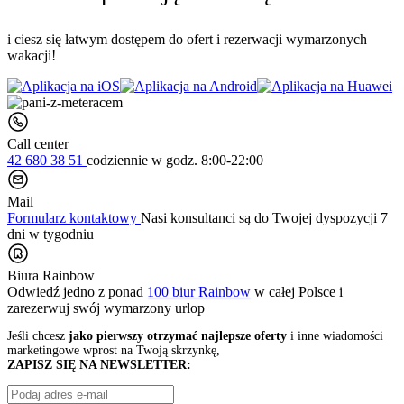
i ciesz się łatwym dostępem do ofert i rezerwacji wymarzonych
wakacji!
Call center
42 680 38 51
codziennie
w godz. 8:00-22:00
Mail
Formularz kontaktowy
Nasi konsultanci są do Twojej dyspozycji 7
dni w tygodniu
Biura Rainbow
Odwiedź jedno z ponad
100 biur Rainbow
w całej Polsce i
zarezerwuj swój
wymarzony urlop
Jeśli chcesz
jako pierwszy otrzymać najlepsze oferty
i inne wiadomości
marketingowe wprost na Twoją skrzynkę,
ZAPISZ SIĘ NA NEWSLETTER: