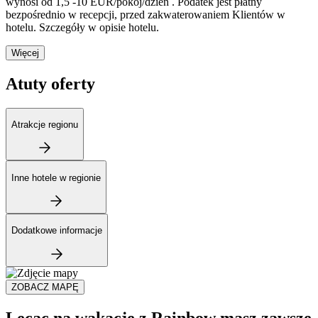
wynosi od 1,5 -10 EUR/pokój/dzień . Podatek jest płatny
bezpośrednio w recepcji, przed zakwaterowaniem Klientów w
hotelu. Szczegóły w opisie hotelu.
Więcej
Atuty oferty
Atrakcje regionu
Inne hotele w regionie
Dodatkowe informacje
ZOBACZ MAPĘ
Lecąc na wakacje z Rainbow masz zawsze