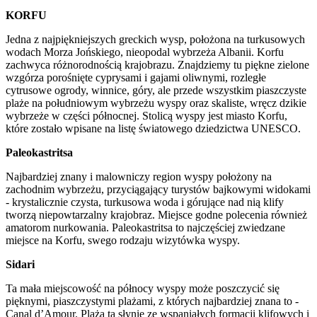
KORFU
Jedna z najpiękniejszych greckich wysp, położona na turkusowych
wodach Morza Jońskiego, nieopodal wybrzeża Albanii. Korfu
zachwyca różnorodnością krajobrazu. Znajdziemy tu piękne zielone
wzgórza porośnięte cyprysami i gajami oliwnymi, rozległe
cytrusowe ogrody, winnice, góry, ale przede wszystkim piaszczyste
plaże na południowym wybrzeżu wyspy oraz skaliste, wręcz dzikie
wybrzeże w części północnej. Stolicą wyspy jest miasto Korfu,
które zostało wpisane na listę światowego dziedzictwa UNESCO.
Paleokastritsa
Najbardziej znany i malowniczy region wyspy położony na
zachodnim wybrzeżu, przyciągający turystów bajkowymi widokami
- krystalicznie czysta, turkusowa woda i górujące nad nią klify
tworzą niepowtarzalny krajobraz. Miejsce godne polecenia również
amatorom nurkowania. Paleokastritsa to najczęściej zwiedzane
miejsce na Korfu, swego rodzaju wizytówka wyspy.
Sidari
Ta mała miejscowość na północy wyspy może poszczycić się
pięknymi, piaszczystymi plażami, z których najbardziej znana to -
Canal d’Amour. Plaża ta słynie ze wspaniałych formacji klifowych i