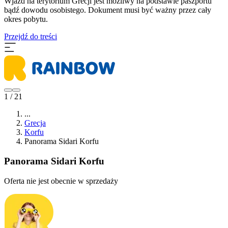
Wjazd na terytorium Grecji jest możliwy na podstawie paszportu
bądź dowodu osobistego. Dokument musi być ważny przez cały
okres pobytu.
Przejdź do treści
1 / 21
...
Grecja
Korfu
Panorama Sidari Korfu
Panorama Sidari Korfu
Oferta nie jest obecnie w sprzedaży