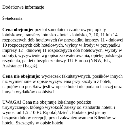
Dodatkowe informacje
Świadczenia
Cena obejmuje:
przelot samolotem czarterowym, opłaty
lotniskowe, transfery lotnisko - hotel - lotnisko, 7, 10, 11 lub 14
rozpoczętych dób hotelowych (w przypadku imprezy 11 - dniowej
10 rozpoczętych dób hotelowych, wyloty w środy; w przypadku
imprezy 12 - dniowej 11 rozpoczętych dób hotelowych, wyloty w
soboty), wyżywienie wg opisu zakwaterowania, opiekę polskiego
rezydenta, pakiet ubezpieczeniowy TU Europa (NNW, KL,
Assistance i bagaż).
Cena nie obejmuje:
wycieczek fakultatywnych, posiłków innych
niż wymienione w opisie wyżywienia przy każdym z hoteli,
napojów do posiłków jeśli w opisie hoteli nie podano inaczej oraz
innych wydatków osobistych.
UWAGA! Cena nie obejmuje lokalnego podatku
turystycznego, którego wysokość zależy od standardu hotelu i
wynosi od 1,5 -10 EUR/pokój/dzień . Podatek jest płatny
bezpośrednio w recepcji, przed zakwaterowaniem Klientów w
hotelu. Szczegóły w opisie hotelu.