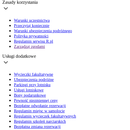
Zasady korzystania
Warunki uczestnictwa
Przeczytaj koniecznie
Warunki ubezpieczenia podróżnego
Polityka prywatności
Regulamin serwisu R.pl
Zarządzaj zgodami
Usługi dodatkowe
Wycieczki fakultatywne
Ubezpieczenia podróżne
Parkingi przy lotnisku
Usługi lotniskowe
Bony podarunkowe
Pewność niezmiennej ceny
Bezpłatne odwołanie rezerwacji
Regulamin miejsc w samolocie
Regulamin wycieczek fakultatywnych
Regulamin szkoleń narciarskich
Bezpłatna zmiana rezerwacji