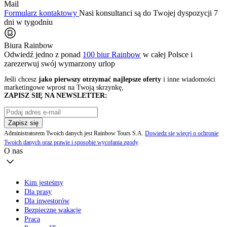
Mail
Formularz kontaktowy
Nasi konsultanci są do Twojej dyspozycji 7
dni w tygodniu
Biura Rainbow
Odwiedź jedno z ponad
100 biur Rainbow
w całej Polsce i
zarezerwuj swój
wymarzony urlop
Jeśli chcesz
jako pierwszy otrzymać najlepsze oferty
i inne wiadomości
marketingowe wprost na Twoją skrzynkę,
ZAPISZ SIĘ NA NEWSLETTER:
Zapisz się
Administratorem Twoich danych jest Rainbow Tours S.A.
Dowiedz się więcej o ochronie
Twoich danych oraz prawie i sposobie wycofania zgody
.
O nas
Kim jesteśmy
Dla prasy
Dla inwestorów
Bezpieczne wakacje
Praca