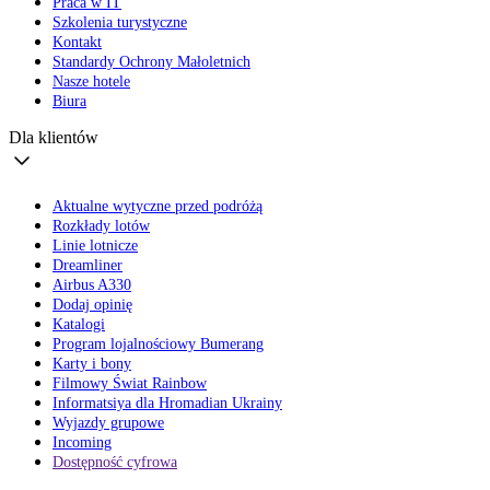
Praca w IT
Szkolenia turystyczne
Kontakt
Standardy Ochrony Małoletnich
Nasze hotele
Biura
Dla klientów
Aktualne wytyczne przed podróżą
Rozkłady lotów
Linie lotnicze
Dreamliner
Airbus A330
Dodaj opinię
Katalogi
Program lojalnościowy Bumerang
Karty i bony
Filmowy Świat Rainbow
Informatsiya dla Hromadian Ukrainy
Wyjazdy grupowe
Incoming
Dostępność cyfrowa