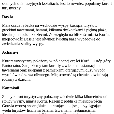
skalnych o fantazyjnych kształtach. Jest to również popularny kurort
turystyczny.
Dassia
Mała osada rybacka na wschodzie wyspy kusząca turystów
greckimi tawernami, barami, kilkoma dyskotekami i piękną plażą,
idealną dla rodzin z dziećmi. Ze względu na bliskość miasta Korfu,
miejscowość Dassia jest również świetną bazą wypadową do
zwiedzania stolicy wyspy.
Acharavi
Kurort turystyczny położony w północnej części Korfu, u stóp góry
Pantocrator. Znajdziemy tam kurorty z wieloma restauracjami i
tawernami oraz sklepami z pamiątkami oferującymi duży wybór
wyrobów z drzewa oliwnego. Miejscowość tą chętnie odwiedzają
rodziny z dziećmi.
Kontokali
Znany kurort turystyczny położony zaledwie kilka kilometrów od
stolicy wyspy, miasta Korfu. Razem z pobliską miejscowością
Gouvia tworzą szczególnie interesujące miejsce, przyciągające
wielu turystów licznymi barami, tawernami, restauracjami,