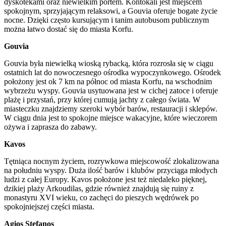
dyskotekami oraz niewielkim portem. Kontokali jest miejscem
spokojnym, sprzyjającym relaksowi, a Gouvia oferuje bogate życie
nocne. Dzięki często kursującym i tanim autobusom publicznym
można łatwo dostać się do miasta Korfu.
Gouvia
Gouvia była niewielką wioską rybacką, która rozrosła się w ciągu
ostatnich lat do nowoczesnego ośrodka wypoczynkowego. Ośrodek
położony jest ok 7 km na północ od miasta Korfu, na wschodnim
wybrzeżu wyspy. Gouvia usytuowana jest w cichej zatoce i oferuje
plażę i przystań, przy której cumują jachty z całego świata. W
miasteczku znajdziemy szeroki wybór barów, restauracji i sklepów.
W ciągu dnia jest to spokojne miejsce wakacyjne, które wieczorem
ożywa i zaprasza do zabawy.
Kavos
Tętniąca nocnym życiem, rozrywkowa miejscowość zlokalizowana
na południu wyspy. Duża ilość barów i klubów przyciąga młodych
ludzi z całej Europy. Kavos położone jest też niedaleko pięknej,
dzikiej plaży Arkoudilas, gdzie również znajdują się ruiny z
monastyru XVI wieku, co zachęci do pieszych wędrówek po
spokojniejszej części miasta.
Agios Stefanos