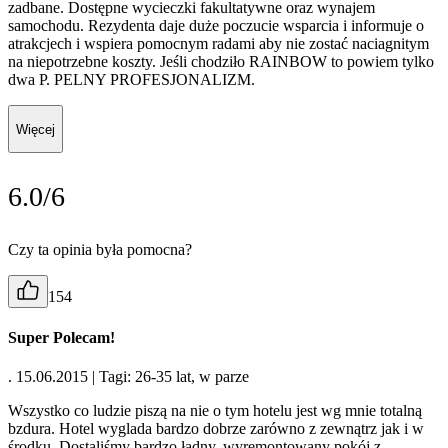
zadbane. Dostępne wycieczki fakultatywne oraz wynajem
samochodu. Rezydenta daje duże poczucie wsparcia i informuje o
atrakcjech i wspiera pomocnym radami aby nie zostać naciagnitym
na niepotrzebne koszty. Jeśli chodziło RAINBOW to powiem tylko
dwa P. PELNY PROFESJONALIZM.
Więcej
6.0/6
Czy ta opinia była pomocna?
154
Super Polecam!
. 15.06.2015
| Tagi: 26-35 lat, w parze
Wszystko co ludzie piszą na nie o tym hotelu jest wg mnie totalną
bzdura. Hotel wyglada bardzo dobrze zarówno z zewnątrz jak i w
środku. Dostaliśmy bardzo ładny, wyremontowany pokój z