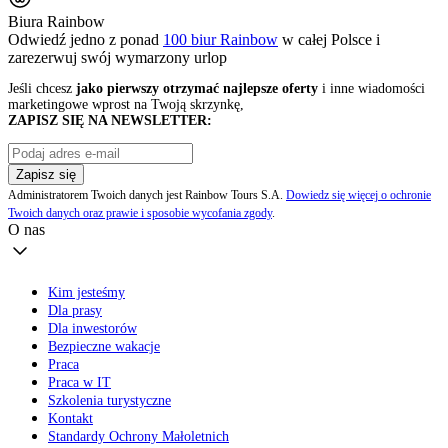
Biura Rainbow
Odwiedź jedno z ponad
100 biur Rainbow
w całej Polsce i
zarezerwuj swój
wymarzony urlop
Jeśli chcesz
jako pierwszy otrzymać najlepsze oferty
i inne wiadomości
marketingowe wprost na Twoją skrzynkę,
ZAPISZ SIĘ NA NEWSLETTER:
Zapisz się
Administratorem Twoich danych jest Rainbow Tours S.A.
Dowiedz się więcej o ochronie
Twoich danych oraz prawie i sposobie wycofania zgody
.
O nas
Kim jesteśmy
Dla prasy
Dla inwestorów
Bezpieczne wakacje
Praca
Praca w IT
Szkolenia turystyczne
Kontakt
Standardy Ochrony Małoletnich