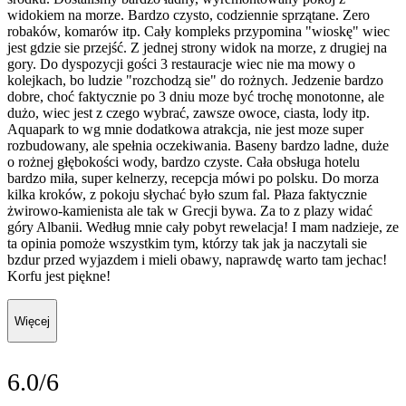
widokiem na morze. Bardzo czysto, codziennie sprzątane. Zero
robaków, komarów itp. Cały kompleks przypomina "wioskę" wiec
jest gdzie sie przejść. Z jednej strony widok na morze, z drugiej na
gory. Do dyspozycji gości 3 restauracje wiec nie ma mowy o
kolejkach, bo ludzie "rozchodzą sie" do rożnych. Jedzenie bardzo
dobre, choć faktycznie po 3 dniu moze być trochę monotonne, ale
dużo, wiec jest z czego wybrać, zawsze owoce, ciasta, lody itp.
Aquapark to wg mnie dodatkowa atrakcja, nie jest moze super
rozbudowany, ale spełnia oczekiwania. Baseny bardzo ladne, duże
o rożnej głębokości wody, bardzo czyste. Cała obsługa hotelu
bardzo miła, super kelnerzy, recepcja mówi po polsku. Do morza
kilka kroków, z pokoju słychać było szum fal. Płaza faktycznie
żwirowo-kamienista ale tak w Grecji bywa. Za to z plazy widać
góry Albanii. Według mnie cały pobyt rewelacja! I mam nadzieje, ze
ta opinia pomoże wszystkim tym, którzy tak jak ja naczytali sie
bzdur przed wyjazdem i mieli obawy, naprawdę warto tam jechac!
Korfu jest piękne!
Więcej
6.0/6