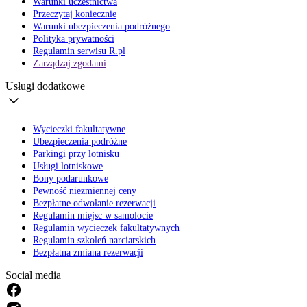
Warunki uczestnictwa
Przeczytaj koniecznie
Warunki ubezpieczenia podróżnego
Polityka prywatności
Regulamin serwisu R.pl
Zarządzaj zgodami
Usługi dodatkowe
Wycieczki fakultatywne
Ubezpieczenia podróżne
Parkingi przy lotnisku
Usługi lotniskowe
Bony podarunkowe
Pewność niezmiennej ceny
Bezpłatne odwołanie rezerwacji
Regulamin miejsc w samolocie
Regulamin wycieczek fakultatywnych
Regulamin szkoleń narciarskich
Bezpłatna zmiana rezerwacji
Social media