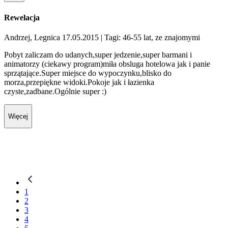
Rewelacja
Andrzej, Legnica 17.05.2015
| Tagi: 46-55 lat, ze znajomymi
Pobyt zaliczam do udanych,super jedzenie,super barmani i
animatorzy (ciekawy program)miła obsluga hotelowa jak i panie
sprzątające.Super miejsce do wypoczynku,blisko do
morza,przepiękne widoki.Pokoje jak i łazienka
czyste,zadbane.Ogólnie super :)
Więcej
1
2
3
4