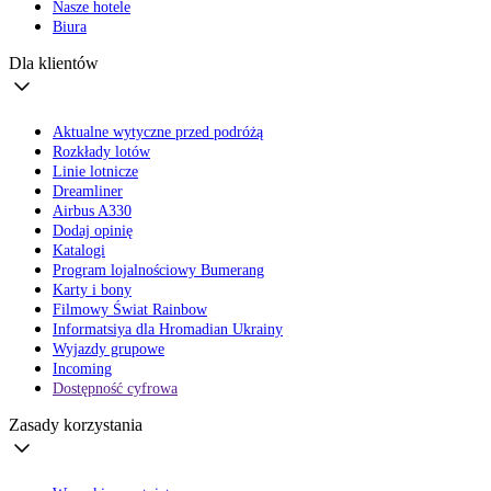
Nasze hotele
Biura
Dla klientów
Aktualne wytyczne przed podróżą
Rozkłady lotów
Linie lotnicze
Dreamliner
Airbus A330
Dodaj opinię
Katalogi
Program lojalnościowy Bumerang
Karty i bony
Filmowy Świat Rainbow
Informatsiya dla Hromadian Ukrainy
Wyjazdy grupowe
Incoming
Dostępność cyfrowa
Zasady korzystania