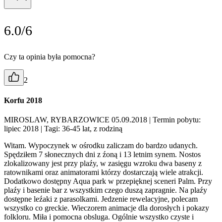
6.0/6
Czy ta opinia była pomocna?
2
Korfu 2018
MIROSLAW, RYBARZOWICE 05.09.2018
| Termin pobytu:
lipiec 2018
| Tagi: 36-45 lat, z rodziną
Witam. Wypoczynek w ośrodku zaliczam do bardzo udanych.
Spędziłem 7 słonecznych dni z źoną i 13 letnim synem. Nostos
zlokalizowany jest przy plaźy, w zasięgu wzroku dwa baseny z
ratownikami oraz animatorami którzy dostarczają wiele atrakcji.
Dodatkowo dostępny Aqua park w przepięknej sceneri Palm. Przy
plaźy i basenie bar z wszystkim czego duszą zapragnie. Na plaźy
dostępne leźaki z parasolkami. Jedzenie rewelacyjne, polecam
wszystko co greckie. Wieczorem animacje dla dorosłych i pokazy
folkloru. Miła i pomocna obsluga. Ogólnie wszystko czyste i