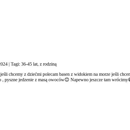
2024
| Tagi: 36-45 lat, z rodziną
eśli chcemy z dziećmi polecam basen z widokiem na morze jeśli chcemy 
ywo , pyszne jedzenie z masą owoców😊 Napewno jeszcze tam wrócimy