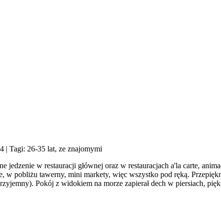
24
| Tagi: 26-35 lat, ze znajomymi
 jedzenie w restauracji głównej oraz w restauracjach a'la carte, anima
e, w pobliżu tawerny, mini markety, więc wszystko pod ręką. Przepięk
rzyjemny). Pokój z widokiem na morze zapierał dech w piersiach, pięk