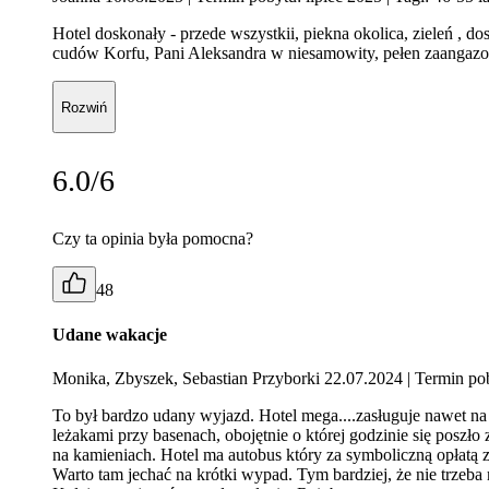
Hotel doskonały - przede wszystkii, piekna okolica, zieleń , 
cudów Korfu, Pani Aleksandra w niesamowity, pełen zaangaz
Rozwiń
6.0/6
Czy ta opinia była pomocna?
48
Udane wakacje
Monika, Zbyszek, Sebastian Przyborki 22.07.2024
| Termin po
To był bardzo udany wyjazd. Hotel mega....zasługuje nawet na 
leżakami przy basenach, obojętnie o której godzinie się poszło
na kamieniach. Hotel ma autobus który za symboliczną opłatą 
Warto tam jechać na krótki wypad. Tym bardziej, że nie trzeba 