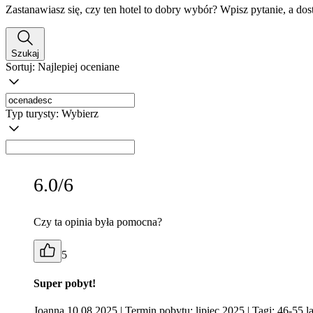
Zastanawiasz się, czy ten hotel to dobry wybór? Wpisz pytanie, a do
Szukaj
Sortuj:
Najlepiej oceniane
Typ turysty:
Wybierz
6.0/6
Czy ta opinia była pomocna?
5
Super pobyt!
Joanna 10.08.2025
| Termin pobytu: lipiec 2025
| Tagi: 46-55 l