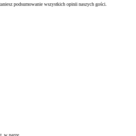
staniesz podsumowanie wszystkich opinii naszych gości.
at, w parze