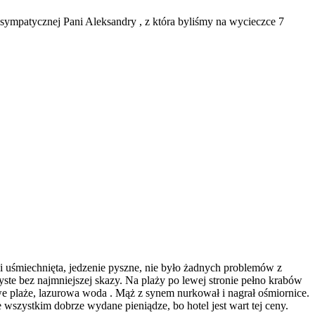
esympatycznej Pani Aleksandry , z która byliśmy na wycieczce 7
 i uśmiechnięta, jedzenie pyszne, nie było żadnych problemów z
zyste bez najmniejszej skazy. Na plaży po lewej stronie pełno krabów
we plaże, lazurowa woda . Mąż z synem nurkował i nagrał ośmiornice.
e wszystkim dobrze wydane pieniądze, bo hotel jest wart tej ceny.