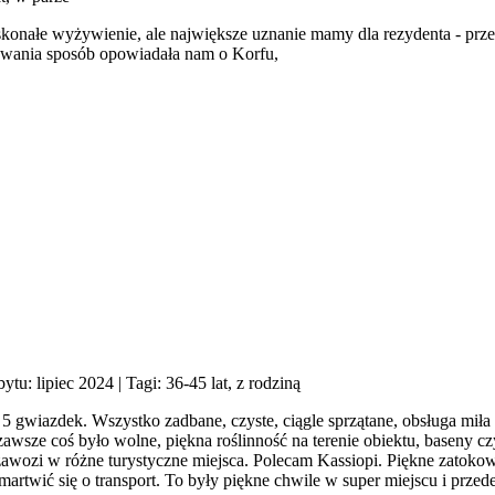
doskonałe wyżywienie, ale największe uznanie mamy dla rezydenta - prz
owania sposób opowiadała nam o Korfu,
bytu: lipiec 2024
| Tagi: 36-45 lat, z rodziną
5 gwiazdek. Wszystko zadbane, czyste, ciągle sprzątane, obsługa miła
 zawsze coś było wolne, piękna roślinność na terenie obiektu, baseny c
zawozi w różne turystyczne miejsca. Polecam Kassiopi. Piękne zatoko
martwić się o transport. To były piękne chwile w super miejscu i przed