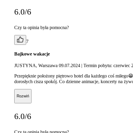
6.0/6
Czy ta opinia była pomocna?
7
Bajkowe wakacje
JUSTYNA, Warszawa 09.07.2024
| Termin pobytu: czerwiec 
Przepięknie położony piętrowo hotel dla każdego coś miłego😁j
dorosłych cisza spokój. Co dzienne animacje, koncerty na ż
Rozwiń
6.0/6
Czy ta opinia była pomocna?