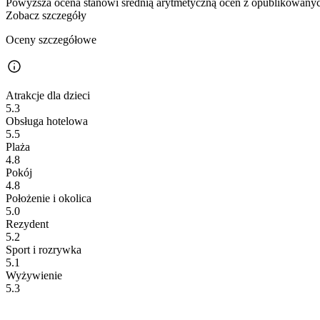
Powyższa ocena stanowi średnią arytmetyczną ocen z opublikowanych
Zobacz szczegóły
Oceny szczegółowe
Atrakcje dla dzieci
5.3
Obsługa hotelowa
5.5
Plaża
4.8
Pokój
4.8
Położenie i okolica
5.0
Rezydent
5.2
Sport i rozrywka
5.1
Wyżywienie
5.3