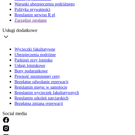
Warunki ubezpieczenia podróżnego
Polityka prywatności
Regulamin serwisu R.pl
Zarządzaj zgodami
Usługi dodatkowe
Wycieczki fakultatywne
Ubezpieczenia podróżne
Parkingi przy lotnisku
Usługi lotniskowe
Bony podarunkowe
Pewność niezmiennej ceny
Bezpłatne odwołanie rezerwacji
Regulamin miejsc w samolocie
Regulamin wycieczek fakultatywnych
Regulamin szkoleń narciarskich
Bezpłatna zmiana rezerwacji
Social media