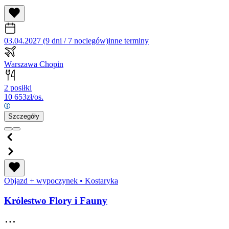
03.04.2027 (9 dni / 7 noclegów)
inne terminy
Warszawa Chopin
2 posiłki
10 653
zł/os.
Szczegóły
Objazd + wypoczynek
•
Kostaryka
Królestwo Flory i Fauny