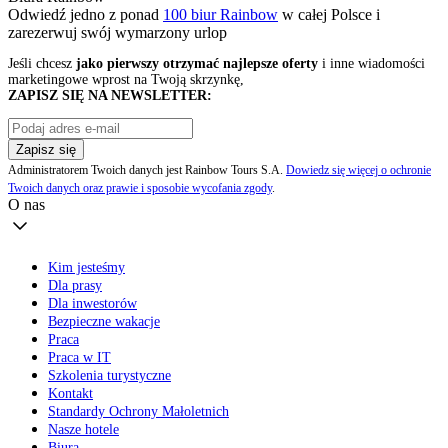
Odwiedź jedno z ponad
100 biur Rainbow
w całej Polsce i
zarezerwuj swój
wymarzony urlop
Jeśli chcesz
jako pierwszy otrzymać najlepsze oferty
i inne wiadomości
marketingowe wprost na Twoją skrzynkę,
ZAPISZ SIĘ NA NEWSLETTER:
Zapisz się
Administratorem Twoich danych jest Rainbow Tours S.A.
Dowiedz się więcej o ochronie
Twoich danych oraz prawie i sposobie wycofania zgody
.
O nas
Kim jesteśmy
Dla prasy
Dla inwestorów
Bezpieczne wakacje
Praca
Praca w IT
Szkolenia turystyczne
Kontakt
Standardy Ochrony Małoletnich
Nasze hotele
Biura