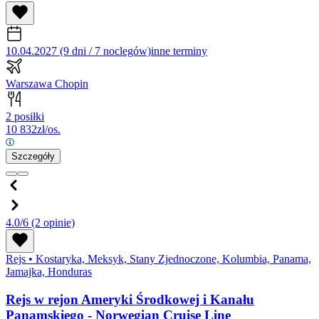
10.04.2027 (9 dni / 7 noclegów)
inne terminy
Warszawa Chopin
2 posiłki
10 832
zł/os.
Szczegóły
4.0/6
(2 opinie)
Rejs
•
Kostaryka, Meksyk, Stany Zjednoczone, Kolumbia, Panama,
Jamajka, Honduras
Rejs w rejon Ameryki Środkowej i Kanału
Panamskiego - Norwegian Cruise Line