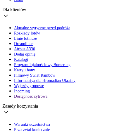
Dla klientów
Aktualne wytyczne przed podróżą
Rozkłady lotów
Linie lotnicze
Dreamliner
Airbus A330
Dodaj opinię
Katalogi
Program lojalnościowy Bumerang
Karty i bony
Filmowy Świat Rainbow
Informatsiya dla Hromadian Ukrainy
Wyjazdy grupowe
Incoming
Dostępność cyfrowa
Zasady korzystania
Warunki uczestnictwa
Przeczytaj koniecznie