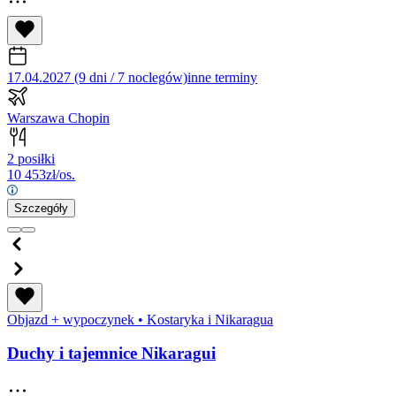
17.04.2027 (9 dni / 7 noclegów)
inne terminy
Warszawa Chopin
2 posiłki
10 453
zł/os.
Szczegóły
Objazd + wypoczynek
•
Kostaryka i Nikaragua
Duchy i tajemnice Nikaragui