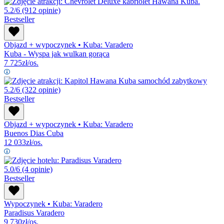
5.2/6
(912 opinie)
Bestseller
Objazd + wypoczynek
•
Kuba: Varadero
Kuba - Wyspa jak wulkan gorąca
7 725
zł/os.
5.2/6
(322 opinie)
Bestseller
Objazd + wypoczynek
•
Kuba: Varadero
Buenos Dias Cuba
12 033
zł/os.
5.0/6
(4 opinie)
Bestseller
Wypoczynek
•
Kuba: Varadero
Paradisus Varadero
9 730
zł/os.