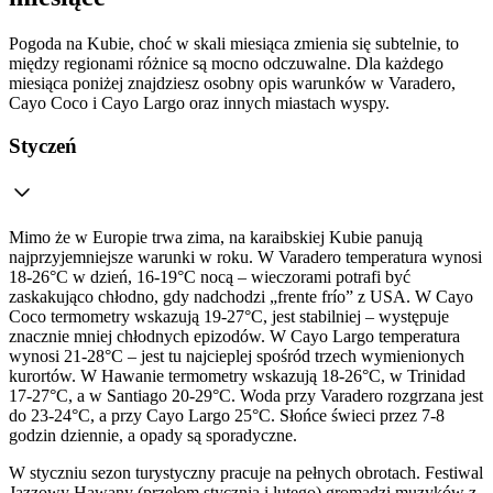
Pogoda na Kubie, choć w skali miesiąca zmienia się subtelnie, to
między regionami różnice są mocno odczuwalne. Dla każdego
miesiąca poniżej znajdziesz osobny opis warunków w Varadero,
Cayo Coco i Cayo Largo oraz innych miastach wyspy.
Styczeń
Mimo że w Europie trwa zima, na karaibskiej Kubie panują
najprzyjemniejsze warunki w roku. W Varadero temperatura wynosi
18-26°C w dzień, 16-19°C nocą – wieczorami potrafi być
zaskakująco chłodno, gdy nadchodzi „frente frío” z USA. W Cayo
Coco termometry wskazują 19-27°C, jest stabilniej – występuje
znacznie mniej chłodnych epizodów. W Cayo Largo temperatura
wynosi 21-28°C – jest tu najcieplej spośród trzech wymienionych
kurortów. W Hawanie termometry wskazują 18-26°C, w Trinidad
17-27°C, a w Santiago 20-29°C. Woda przy Varadero rozgrzana jest
do 23-24°C, a przy Cayo Largo 25°C. Słońce świeci przez 7-8
godzin dziennie, a opady są sporadyczne.
W styczniu sezon turystyczny pracuje na pełnych obrotach. Festiwal
Jazzowy Hawany (przełom stycznia i lutego) gromadzi muzyków z