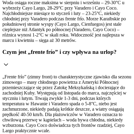
Woda osiąga roczne maksima w sierpniu i wrześniu – 29-30°C u
wybrzeży Cayo Largo, 28-29°C przy Varadero i Cayo Coco.
Najchłodniejsze miesiące to styczeń i luty – 23-25°C, niekiedy
chłodniej przy Varadero podczas frente frío. Morze Karaibskie po
południowej stronie wyspy (Cayo Largo, Cienfuegos) jest stale
cieplejsze niż Atlantyk po północnej (Varadero, Cayo Coco) –
różnica wynosi 1-2°C w skali roku. Widoczność jest najlepsza w
marcu i kwietniu – sięga aż 30 metrów.
Czym jest „frente frío” i czy wpływa na urlop?
„Frente frío” (zimny front) to charakterystyczne zjawisko dla sezonu
zimowego – masy chłodnego powietrza z Ameryki Północnej
przemieszczające się przez Zatokę Meksykańską i docierające do
zachodniej Kuby. Występują od listopada do marca, najczęściej w
styczniu i lutym. Trwają zwykle 1-3 dni, podczas których
temperatura w Hawanie i Varadero spada o 5-8°C, niebo jest
zachmurzone, niekiedy padają krótkie deszcze, a wiatry osiągają
prędkość 40-50 km/h. Dla plażowiczów w Varadero oznacza to
chwilową przerwę w kąpielach – woda bywa chłodna, niekiedy
wzburzona. Cayo Coco doświadcza tych frontów rzadziej, Cayo
Largo praktycznie wcale.