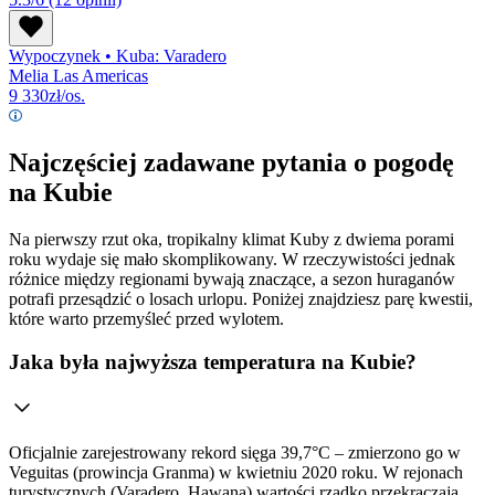
Wypoczynek
•
Kuba: Varadero
Melia Las Americas
9 330
zł/os.
Najczęściej zadawane pytania o pogodę
na Kubie
Na pierwszy rzut oka, tropikalny klimat Kuby z dwiema porami
roku wydaje się mało skomplikowany. W rzeczywistości jednak
różnice między regionami bywają znaczące, a sezon huraganów
potrafi przesądzić o losach urlopu. Poniżej znajdziesz parę kwestii,
które warto przemyśleć przed wylotem.
Jaka była najwyższa temperatura na Kubie?
Oficjalnie zarejestrowany rekord sięga 39,7°C – zmierzono go w
Veguitas (prowincja Granma) w kwietniu 2020 roku. W rejonach
turystycznych (Varadero, Hawana) wartości rzadko przekraczają