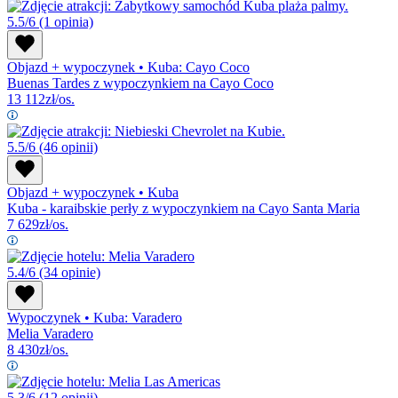
5.5/6
(1 opinia)
Objazd + wypoczynek
•
Kuba: Cayo Coco
Buenas Tardes z wypoczynkiem na Cayo Coco
13 112
zł/os.
5.5/6
(46 opinii)
Objazd + wypoczynek
•
Kuba
Kuba - karaibskie perły z wypoczynkiem na Cayo Santa Maria
7 629
zł/os.
5.4/6
(34 opinie)
Wypoczynek
•
Kuba: Varadero
Melia Varadero
8 430
zł/os.
5.3/6
(12 opinii)