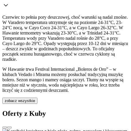
Czerwiec to pełnia pory deszczowej, choć warunki są nadal znośne.
W Varadero temperatura utrzymuje się na poziomie 24-31°C, 23-
24°C nocą, w Cayo Coco 24-31°C, a w Cayo Largo 26-32°C. W
Hawanie termometry wskazują 23-30°C, a w Trinidad 24-31°C.
Temperatura wody przy Varadero nadal rośnie do 28°C, a przy
Cayo Largo do 29°C. Opady występują przez 10-12 dni w miesiącu
– deszcz zwykle w godzinach popołudniowych. To oficjalny
początek sezonu huraganowego, choć w czerwcu cyklony są
rzadkie.
W Hawanie trwa Festival Internacional „Boleros de Oro” – w
klubach Vedado i Mirama możemy posłuchać tradycyjną muzykę
bolero. Sezon mango i mamey osiąga szczyt. Tłumy na wyspie są
mniejsze niż w styczniu, woda najcieplejsza w roku, lecz trzeba
liczyć się z codziennymi deszczami.
zobacz wszystkie
Oferty z Kuby