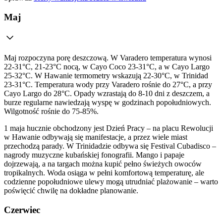
Maj
Maj rozpoczyna porę deszczową. W Varadero temperatura wynosi
22-31°C, 21-23°C nocą, w Cayo Coco 23-31°C, a w Cayo Largo
25-32°C. W Hawanie termometry wskazują 22-30°C, w Trinidad
23-31°C. Temperatura wody przy Varadero rośnie do 27°C, a przy
Cayo Largo do 28°C. Opady wzrastają do 8-10 dni z deszczem, a
burze regularne nawiedzają wyspę w godzinach popołudniowych.
Wilgotność rośnie do 75-85%.
1 maja hucznie obchodzony jest Dzień Pracy – na placu Rewolucji
w Hawanie odbywają się manifestacje, a przez wiele miast
przechodzą parady. W Trinidadzie odbywa się Festival Cubadisco –
nagrody muzyczne kubańskiej fonografii. Mango i papaje
dojrzewają, a na targach można kupić pełno świeżych owoców
tropikalnych. Woda osiąga w pełni komfortową temperaturę, ale
codzienne popołudniowe ulewy mogą utrudniać plażowanie – warto
poświęcić chwilę na dokładne planowanie.
Czerwiec