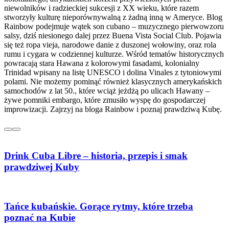
niewolników i radzieckiej sukcesji z XX wieku, które razem
stworzyły kulturę nieporównywalną z żadną inną w Ameryce. Blog
Rainbow podejmuje wątek son cubano – muzycznego pierwowzoru
salsy, dziś niesionego dalej przez Buena Vista Social Club. Pojawia
się też ropa vieja, narodowe danie z duszonej wołowiny, oraz rola
rumu i cygara w codziennej kulturze. Wśród tematów historycznych
powracają stara Hawana z kolorowymi fasadami, kolonialny
Trinidad wpisany na listę UNESCO i dolina Vinales z tytoniowymi
polami. Nie możemy pominąć również klasycznych amerykańskich
samochodów z lat 50., które wciąż jeżdżą po ulicach Hawany –
żywe pomniki embargo, które zmusiło wyspę do gospodarczej
improwizacji. Zajrzyj na bloga Rainbow i poznaj prawdziwą Kubę.
Drink Cuba Libre – historia, przepis i smak
prawdziwej Kuby
Tańce kubańskie. Gorące rytmy, które trzeba
poznać na Kubie