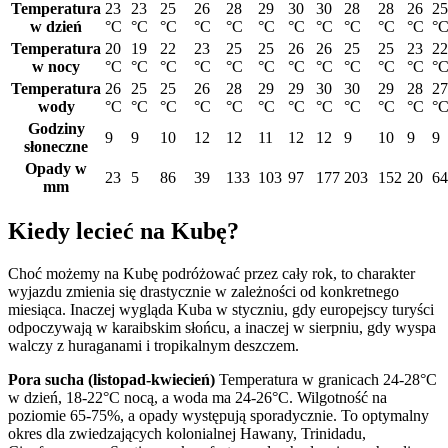
Temperatura
23
23
25
26
28
29
30
30
28
28
26
25
w dzień
°C
°C
°C
°C
°C
°C
°C
°C
°C
°C
°C
°
Temperatura
20
19
22
23
25
25
26
26
25
25
23
22
w nocy
°C
°C
°C
°C
°C
°C
°C
°C
°C
°C
°C
°
Temperatura
26
25
25
26
28
29
29
30
30
29
28
27
wody
°C
°C
°C
°C
°C
°C
°C
°C
°C
°C
°C
°
Godziny
9
9
10
12
12
11
12
12
9
10
9
9
słoneczne
Opady w
23
5
86
39
133
103
97
177
203
152
20
64
mm
Kiedy lecieć na Kubę?
Choć możemy na Kubę podróżować przez cały rok, to charakter
wyjazdu zmienia się drastycznie w zależności od konkretnego
miesiąca. Inaczej wygląda Kuba w styczniu, gdy europejscy turyści
odpoczywają w karaibskim słońcu, a inaczej w sierpniu, gdy wyspa
walczy z huraganami i tropikalnym deszczem.
Pora sucha (listopad-kwiecień)
Temperatura w granicach 24-28°C
w dzień, 18-22°C nocą, a woda ma 24-26°C. Wilgotność na
poziomie 65-75%, a opady występują sporadycznie. To optymalny
okres dla zwiedzających kolonialnej Hawany, Trinidadu,