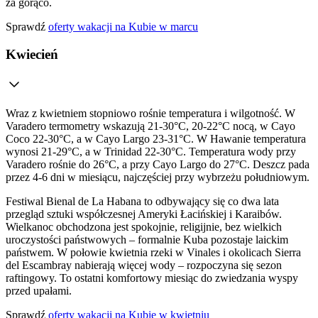
za gorąco.
Sprawdź
oferty wakacji na Kubie w marcu
Kwiecień
Wraz z kwietniem stopniowo rośnie temperatura i wilgotność. W
Varadero termometry wskazują 21-30°C, 20-22°C nocą, w Cayo
Coco 22-30°C, a w Cayo Largo 23-31°C. W Hawanie temperatura
wynosi 21-29°C, a w Trinidad 22-30°C. Temperatura wody przy
Varadero rośnie do 26°C, a przy Cayo Largo do 27°C. Deszcz pada
przez 4-6 dni w miesiącu, najczęściej przy wybrzeżu południowym.
Festiwal Bienal de La Habana to odbywający się co dwa lata
przegląd sztuki współczesnej Ameryki Łacińskiej i Karaibów.
Wielkanoc obchodzona jest spokojnie, religijnie, bez wielkich
uroczystości państwowych – formalnie Kuba pozostaje laickim
państwem. W połowie kwietnia rzeki w Vinales i okolicach Sierra
del Escambray nabierają więcej wody – rozpoczyna się sezon
raftingowy. To ostatni komfortowy miesiąc do zwiedzania wyspy
przed upałami.
Sprawdź
oferty wakacji na Kubie w kwietniu