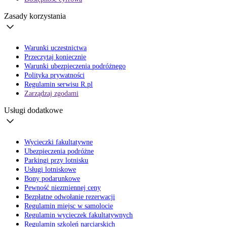
Zasady korzystania
Warunki uczestnictwa
Przeczytaj koniecznie
Warunki ubezpieczenia podróżnego
Polityka prywatności
Regulamin serwisu R.pl
Zarządzaj zgodami
Usługi dodatkowe
Wycieczki fakultatywne
Ubezpieczenia podróżne
Parkingi przy lotnisku
Usługi lotniskowe
Bony podarunkowe
Pewność niezmiennej ceny
Bezpłatne odwołanie rezerwacji
Regulamin miejsc w samolocie
Regulamin wycieczek fakultatywnych
Regulamin szkoleń narciarskich