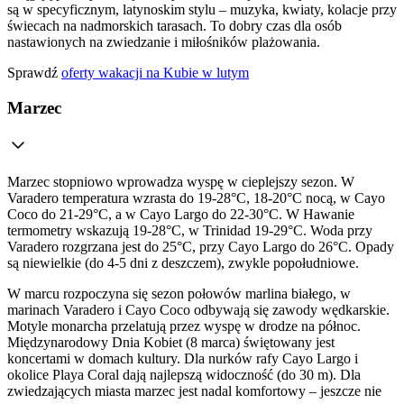
są w specyficznym, latynoskim stylu – muzyka, kwiaty, kolacje przy
świecach na nadmorskich tarasach. To dobry czas dla osób
nastawionych na zwiedzanie i miłośników plażowania.
Sprawdź
oferty wakacji na Kubie w lutym
Marzec
Marzec stopniowo wprowadza wyspę w cieplejszy sezon. W
Varadero temperatura wzrasta do 19-28°C, 18-20°C nocą, w Cayo
Coco do 21-29°C, a w Cayo Largo do 22-30°C. W Hawanie
termometry wskazują 19-28°C, w Trinidad 19-29°C. Woda przy
Varadero rozgrzana jest do 25°C, przy Cayo Largo do 26°C. Opady
są niewielkie (do 4-5 dni z deszczem), zwykle popołudniowe.
W marcu rozpoczyna się sezon połowów marlina białego, w
marinach Varadero i Cayo Coco odbywają się zawody wędkarskie.
Motyle monarcha przelatują przez wyspę w drodze na północ.
Międzynarodowy Dnia Kobiet (8 marca) świętowany jest
koncertami w domach kultury. Dla nurków rafy Cayo Largo i
okolice Playa Coral dają najlepszą widoczność (do 30 m). Dla
zwiedzających miasta marzec jest nadal komfortowy – jeszcze nie