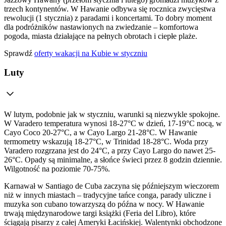
trzech kontynentów. W Hawanie odbywa się rocznica zwycięstwa
rewolucji (1 stycznia) z paradami i koncertami. To dobry moment
dla podróżników nastawionych na zwiedzanie – komfortowa
pogoda, miasta działające na pełnych obrotach i ciepłe plaże.
Sprawdź
oferty wakacji na Kubie w styczniu
Luty
W lutym, podobnie jak w styczniu, warunki są niezwykle spokojne.
W Varadero temperatura wynosi 18-27°C w dzień, 17-19°C nocą, w
Cayo Coco 20-27°C, a w Cayo Largo 21-28°C. W Hawanie
termometry wskazują 18-27°C, w Trinidad 18-28°C. Woda przy
Varadero rozgrzana jest do 24°C, a przy Cayo Largo do nawet 25-
26°C. Opady są minimalne, a słońce świeci przez 8 godzin dziennie.
Wilgotność na poziomie 70-75%.
Karnawał w Santiago de Cuba zaczyna się późniejszym wieczorem
niż w innych miastach – tradycyjne tańce conga, parady uliczne i
muzyka son cubano towarzyszą do późna w nocy. W Hawanie
trwają międzynarodowe targi książki (Feria del Libro), które
ściągają pisarzy z całej Ameryki Łacińskiej. Walentynki obchodzone