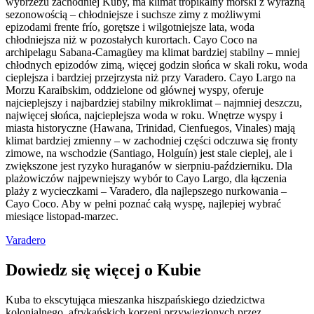
wybrzeżu zachodniej Kuby, ma klimat tropikalny morski z wyraźną
sezonowością – chłodniejsze i suchsze zimy z możliwymi
epizodami frente frío, gorętsze i wilgotniejsze lata, woda
chłodniejsza niż w pozostałych kurortach. Cayo Coco na
archipelagu Sabana-Camagüey ma klimat bardziej stabilny – mniej
chłodnych epizodów zimą, więcej godzin słońca w skali roku, woda
cieplejsza i bardziej przejrzysta niż przy Varadero. Cayo Largo na
Morzu Karaibskim, oddzielone od głównej wyspy, oferuje
najcieplejszy i najbardziej stabilny mikroklimat – najmniej deszczu,
najwięcej słońca, najcieplejsza woda w roku. Wnętrze wyspy i
miasta historyczne (Hawana, Trinidad, Cienfuegos, Vinales) mają
klimat bardziej zmienny – w zachodniej części odczuwa się fronty
zimowe, na wschodzie (Santiago, Holguín) jest stale cieplej, ale i
zwiększone jest ryzyko huraganów w sierpniu-październiku. Dla
plażowiczów najpewniejszy wybór to Cayo Largo, dla łączenia
plaży z wycieczkami – Varadero, dla najlepszego nurkowania –
Cayo Coco. Aby w pełni poznać całą wyspę, najlepiej wybrać
miesiące listopad-marzec.
Varadero
Dowiedz się więcej o Kubie
Kuba to ekscytująca mieszanka hiszpańskiego dziedzictwa
kolonialnego, afrykańskich korzeni przywiezionych przez