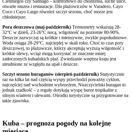
Cienfuegos czy Santiago – komfortowo do chodzenia, suche ulice,
otwarte muzea i restauracje. Dla plażowiczów w Varadero, Cayo
Coco i Cayo Largo również szczyt sezonu, choć morze jest
chłodniejsze.
Pora deszczowa (maj-październik)
Termometry wskazują 28-
32°C w dzień, 23-26°C nocą, wilgotność na poziomie 80-90%.
Deszcze zazwyczaj są krótkie i intensywne, zwykle popołudniowe.
Woda osiąga 28-29°C, najcieplej w skali roku. Choć to czas pory
deszczowej, to plażowicze, którzy akceptują wyższą wilgotność i
krótkie ulewy, wciąż mogą korzystać ze znacznie mniej
zatłoczonych kubańskich plaż. Zwiedzanie wnętrza kraju jest
utrudnione ze względu na upał i deszcze.
Szczyt sezonu huraganów (sierpień-październik)
Statystycznie
raz na kilka lat nad częścią wyspy przechodzi poważny cyklon,
najczęściej nad wschodnim wybrzeżem. Niszczycielski huragan to
jednak rzadkość – z reguły dotykają wyspę burze tropikalne z
silnym wiatrem i ulewami. Ośrodki turystyczne są przygotowane na
takie zjawiska.
Kuba – prognoza pogody na kolejne
miesiące