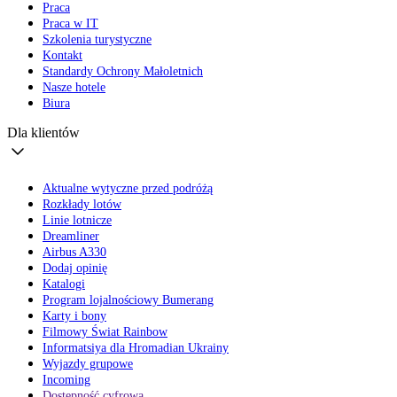
Praca
Praca w IT
Szkolenia turystyczne
Kontakt
Standardy Ochrony Małoletnich
Nasze hotele
Biura
Dla klientów
Aktualne wytyczne przed podróżą
Rozkłady lotów
Linie lotnicze
Dreamliner
Airbus A330
Dodaj opinię
Katalogi
Program lojalnościowy Bumerang
Karty i bony
Filmowy Świat Rainbow
Informatsiya dla Hromadian Ukrainy
Wyjazdy grupowe
Incoming
Dostępność cyfrowa