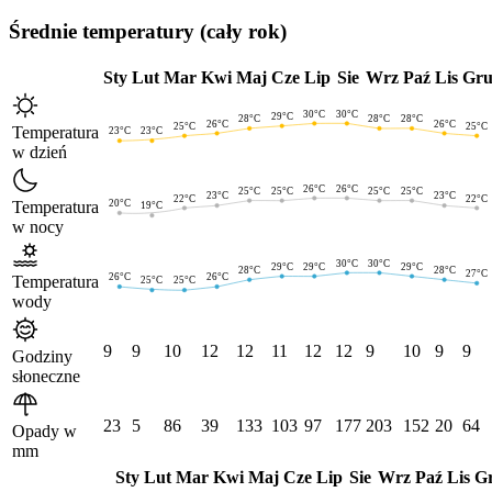
Średnie temperatury (cały rok)
Sty
Lut
Mar
Kwi
Maj
Cze
Lip
Sie
Wrz
Paź
Lis
Gr
30°C
30°C
29°C
28°C
28°C
28°C
26°C
26°C
25°C
25°C
Temperatura
23°C
23°C
w dzień
26°C
26°C
25°C
25°C
25°C
25°C
23°C
23°C
22°C
22°C
Temperatura
20°C
19°C
w nocy
30°C
30°C
29°C
29°C
29°C
28°C
28°C
27°C
26°C
26°C
Temperatura
25°C
25°C
wody
9
9
10
12
12
11
12
12
9
10
9
9
Godziny
słoneczne
23
5
86
39
133
103
97
177
203
152
20
64
Opady w
mm
Sty
Lut
Mar
Kwi
Maj
Cze
Lip
Sie
Wrz
Paź
Lis
G