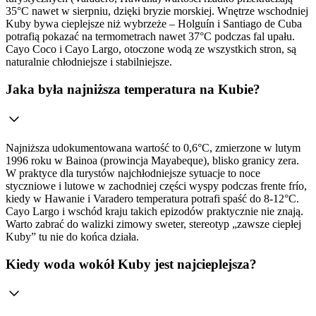
35°C nawet w sierpniu, dzięki bryzie morskiej. Wnętrze wschodniej
Kuby bywa cieplejsze niż wybrzeże – Holguín i Santiago de Cuba
potrafią pokazać na termometrach nawet 37°C podczas fal upału.
Cayo Coco i Cayo Largo, otoczone wodą ze wszystkich stron, są
naturalnie chłodniejsze i stabilniejsze.
Jaka była najniższa temperatura na Kubie?
Najniższa udokumentowana wartość to 0,6°C, zmierzone w lutym
1996 roku w Bainoa (prowincja Mayabeque), blisko granicy zera.
W praktyce dla turystów najchłodniejsze sytuacje to noce
styczniowe i lutowe w zachodniej części wyspy podczas frente frío,
kiedy w Hawanie i Varadero temperatura potrafi spaść do 8-12°C.
Cayo Largo i wschód kraju takich epizodów praktycznie nie znają.
Warto zabrać do walizki zimowy sweter, stereotyp „zawsze ciepłej
Kuby” tu nie do końca działa.
Kiedy woda wokół Kuby jest najcieplejsza?