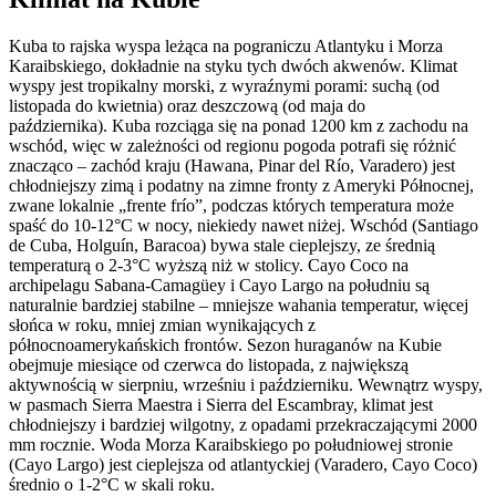
Kuba to rajska wyspa leżąca na pograniczu Atlantyku i Morza
Karaibskiego, dokładnie na styku tych dwóch akwenów. Klimat
wyspy jest tropikalny morski, z wyraźnymi porami: suchą (od
listopada do kwietnia) oraz deszczową (od maja do
października). Kuba rozciąga się na ponad 1200 km z zachodu na
wschód, więc w zależności od regionu pogoda potrafi się różnić
znacząco – zachód kraju (Hawana, Pinar del Río, Varadero) jest
chłodniejszy zimą i podatny na zimne fronty z Ameryki Północnej,
zwane lokalnie „frente frío”, podczas których temperatura może
spaść do 10-12°C w nocy, niekiedy nawet niżej. Wschód (Santiago
de Cuba, Holguín, Baracoa) bywa stale cieplejszy, ze średnią
temperaturą o 2-3°C wyższą niż w stolicy. Cayo Coco na
archipelagu Sabana-Camagüey i Cayo Largo na południu są
naturalnie bardziej stabilne – mniejsze wahania temperatur, więcej
słońca w roku, mniej zmian wynikających z
północnoamerykańskich frontów. Sezon huraganów na Kubie
obejmuje miesiące od czerwca do listopada, z największą
aktywnością w sierpniu, wrześniu i październiku. Wewnątrz wyspy,
w pasmach Sierra Maestra i Sierra del Escambray, klimat jest
chłodniejszy i bardziej wilgotny, z opadami przekraczającymi 2000
mm rocznie. Woda Morza Karaibskiego po południowej stronie
(Cayo Largo) jest cieplejsza od atlantyckiej (Varadero, Cayo Coco)
średnio o 1-2°C w skali roku.