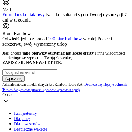
Mail
Formularz kontaktowy
Nasi konsultanci są do Twojej dyspozycji 7
dni w tygodniu
Biura Rainbow
Odwiedź jedno z ponad
100 biur Rainbow
w całej Polsce i
zarezerwuj swój
wymarzony urlop
Jeśli chcesz
jako pierwszy otrzymać najlepsze oferty
i inne wiadomości
marketingowe wprost na Twoją skrzynkę,
ZAPISZ SIĘ NA NEWSLETTER:
Zapisz się
Administratorem Twoich danych jest Rainbow Tours S.A.
Dowiedz się więcej o ochronie
Twoich danych oraz prawie i sposobie wycofania zgody
.
O nas
Kim jesteśmy
Dla prasy
Dla inwestorów
Bezpieczne wakacje