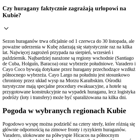
Czy huragany faktycznie zagrażają urlopowi na
Kubie?
Sezon huraganów trwa oficjalnie od 1 czerwca do 30 listopada, ale
poważne uderzenia w Kubę zdarzają się statystycznie raz na kilka
lat. Najwięcej zagrożeń przypada na sierpień, wrzesień i
październik. Najbardziej narażone są regiony wschodnie (Santiago
de Cuba, Holguín, Baracoa) oraz wybrzeże południowe. Varadero i
Cayo Coco bywają dotykane przez huragany przechodzące wzdłuż
północnego wybrzeża. Cayo Largo na południu jest stosunkowo
chroniony przez układ wysp na Morzu Karaibskim. Ośrodki
turystyczne mają specjalne procedury ewakuacyjne, a hotele są
przygotowane konstrukcyjnie na wypadek huraganu, lecz logistyka
podróży (loty i transfery) może być sparaliżowana na kilka dni.
Pogoda w wybranych regionach Kubie
Pogodowo wyspę można podzielić na cztery strefy, które różnią się
głównie odpornością na zimowe fronty i ryzykiem huraganów.
Varadero, ulokowane na półwyspie Hicacos na północnym