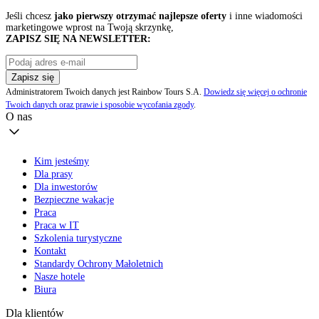
Jeśli chcesz
jako pierwszy otrzymać najlepsze oferty
i inne wiadomości
marketingowe wprost na Twoją skrzynkę,
ZAPISZ SIĘ NA NEWSLETTER:
Zapisz się
Administratorem Twoich danych jest Rainbow Tours S.A.
Dowiedz się więcej o ochronie
Twoich danych oraz prawie i sposobie wycofania zgody
.
O nas
Kim jesteśmy
Dla prasy
Dla inwestorów
Bezpieczne wakacje
Praca
Praca w IT
Szkolenia turystyczne
Kontakt
Standardy Ochrony Małoletnich
Nasze hotele
Biura
Dla klientów