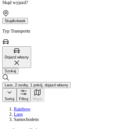
Skąd wyjazd?
Skądkolwiek
Typ Transportu
Dojazd własny
Szukaj
Laos, 2 osoby, 1 pokój, dojazd własny
Sortuj
Filtruj
Mapa
Rainbow
Laos
Samochodem