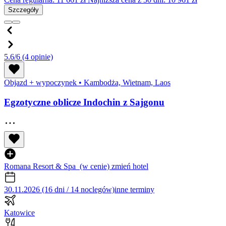
Szczegóły
5.6/6
(4 opinie)
Objazd + wypoczynek
•
Kambodża, Wietnam, Laos
Egzotyczne oblicze Indochin z Sajgonu
Romana Resort & Spa
(w cenie)
zmień hotel
30.11.2026 (16 dni / 14 noclegów)
inne terminy
Katowice