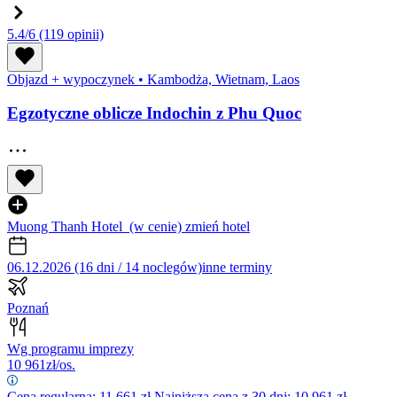
5.4/6
(119 opinii)
Objazd + wypoczynek
•
Kambodża, Wietnam, Laos
Egzotyczne oblicze Indochin z Phu Quoc
Muong Thanh Hotel
(w cenie)
zmień hotel
06.12.2026 (16 dni / 14 noclegów)
inne terminy
Poznań
Wg programu imprezy
10 961
zł/os.
Cena regularna:
11 661
zł
Najniższa cena z 30 dni: 10 961 zł