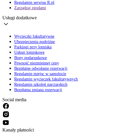
Regulamin serwisu R.pl
Zarządzaj zgodami
Usługi dodatkowe
Wycieczki fakultatywne
Ubezpieczenia podróżne
Parkingi przy lotnisku
Usługi lotniskowe
Bony podarunkowe
Pewność niezmiennej ceny
Bezpłatne odwołanie rezerwacji
Regulamin miejsc w samolocie
Regulamin wycieczek fakultatywnych
Regulamin szkoleń narciarskich
Bezpłatna zmiana rezerwacji
Social media
Kanały płatności