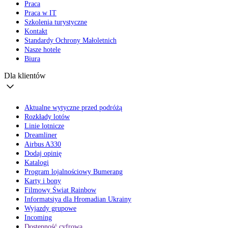
Praca
Praca w IT
Szkolenia turystyczne
Kontakt
Standardy Ochrony Małoletnich
Nasze hotele
Biura
Dla klientów
Aktualne wytyczne przed podróżą
Rozkłady lotów
Linie lotnicze
Dreamliner
Airbus A330
Dodaj opinię
Katalogi
Program lojalnościowy Bumerang
Karty i bony
Filmowy Świat Rainbow
Informatsiya dla Hromadian Ukrainy
Wyjazdy grupowe
Incoming
Dostępność cyfrowa