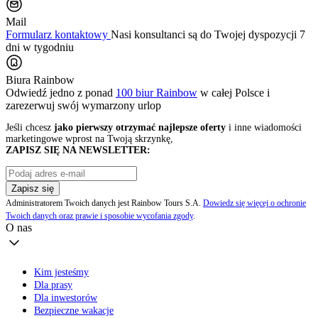
Mail
Formularz kontaktowy
Nasi konsultanci są do Twojej dyspozycji 7
dni w tygodniu
Biura Rainbow
Odwiedź jedno z ponad
100 biur Rainbow
w całej Polsce i
zarezerwuj swój
wymarzony urlop
Jeśli chcesz
jako pierwszy otrzymać najlepsze oferty
i inne wiadomości
marketingowe wprost na Twoją skrzynkę,
ZAPISZ SIĘ NA NEWSLETTER:
Zapisz się
Administratorem Twoich danych jest Rainbow Tours S.A.
Dowiedz się więcej o ochronie
Twoich danych oraz prawie i sposobie wycofania zgody
.
O nas
Kim jesteśmy
Dla prasy
Dla inwestorów
Bezpieczne wakacje