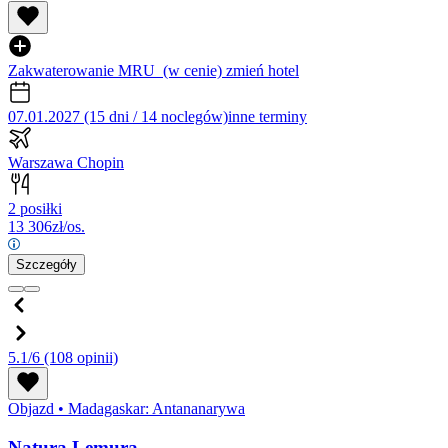
Zakwaterowanie MRU
(w cenie)
zmień hotel
07.01.2027 (15 dni / 14 noclegów)
inne terminy
Warszawa Chopin
2 posiłki
13 306
zł/os.
Szczegóły
5.1/6
(108 opinii)
Objazd
•
Madagaskar: Antananarywa
Natura Lemura