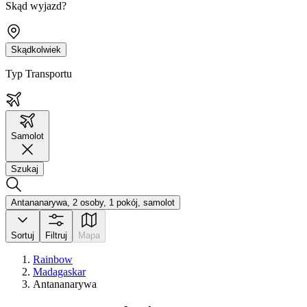
Skąd wyjazd?
Skądkolwiek
Typ Transportu
Samolot
Szukaj
Antananarywa, 2 osoby, 1 pokój, samolot
Sortuj
Filtruj
Mapa
Rainbow
Madagaskar
Antananarywa