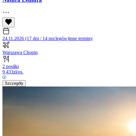
24.11.2026 (17 dni / 14 noclegów)
inne terminy
Warszawa Chopin
2 posiłki
9 433
zł/os.
Szczegóły