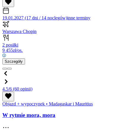
19.01.2027 (17 dni / 14 noclegów)
inne terminy
Warszawa Chopin
2 posiłki
9 455
zł/os.
Szczegóły
4.5/6
(60 opinii)
Objazd + wypoczynek
•
Madagaskar i Mauritius
W rytmie mora, mora