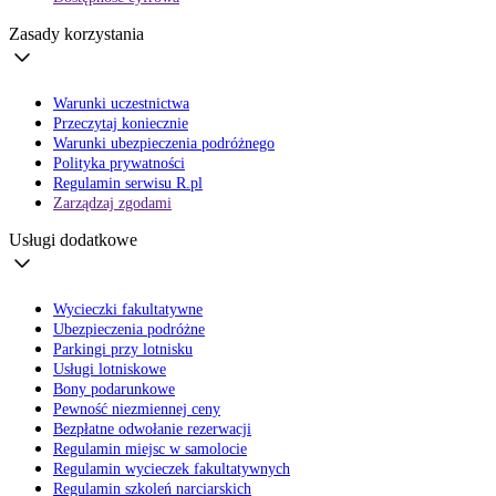
Zasady korzystania
Warunki uczestnictwa
Przeczytaj koniecznie
Warunki ubezpieczenia podróżnego
Polityka prywatności
Regulamin serwisu R.pl
Zarządzaj zgodami
Usługi dodatkowe
Wycieczki fakultatywne
Ubezpieczenia podróżne
Parkingi przy lotnisku
Usługi lotniskowe
Bony podarunkowe
Pewność niezmiennej ceny
Bezpłatne odwołanie rezerwacji
Regulamin miejsc w samolocie
Regulamin wycieczek fakultatywnych
Regulamin szkoleń narciarskich