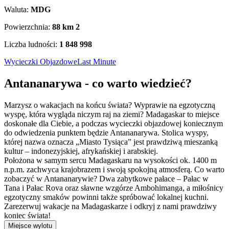
Waluta:
MDG
Powierzchnia:
88 km
2
Liczba ludności:
1 848 998
Wycieczki Objazdowe
Last Minute
Antananarywa - co warto wiedzieć?
Marzysz o wakacjach na końcu świata? Wyprawie na egzotyczną
wyspę, która wygląda niczym raj na ziemi? Madagaskar to miejsce
doskonałe dla Ciebie, a podczas wycieczki objazdowej koniecznym
do odwiedzenia punktem będzie Antananarywa. Stolica wyspy,
której nazwa oznacza „Miasto Tysiąca” jest prawdziwą mieszanką
kultur – indonezyjskiej, afrykańskiej i arabskiej.
Położona w samym sercu Madagaskaru na wysokości ok. 1400 m
n.p.m. zachwyca krajobrazem i swoją spokojną atmosferą. Co warto
zobaczyć w Antananarywie? Dwa zabytkowe pałace – Pałac w
Tana i Pałac Rova oraz sławne wzgórze Ambohimanga, a miłośnicy
egzotyczny smaków powinni także spróbować lokalnej kuchni.
Zarezerwuj wakacje na Madagaskarze i odkryj z nami prawdziwy
koniec świata!
Miejsce wylotu