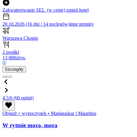
Zakwaterowanie SEL
(w cenie)
zmień hotel
20.10.2026 (16 dni / 14 noclegów)
inne terminy
Warszawa Chopin
2 posiłki
13 888
zł/os.
Szczegóły
4.5/6
(60 opinii)
Objazd + wypoczynek
•
Madagaskar i Mauritius
W rytmie mora, mora