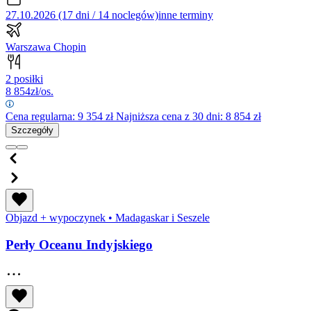
27.10.2026 (17 dni / 14 noclegów)
inne terminy
Warszawa Chopin
2 posiłki
8 854
zł/os.
Cena regularna:
9 354
zł
Najniższa cena z 30 dni: 8 854 zł
Szczegóły
Objazd + wypoczynek
•
Madagaskar i Seszele
Perły Oceanu Indyjskiego