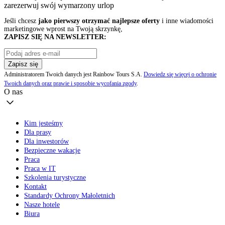
zarezerwuj swój
wymarzony urlop
Jeśli chcesz
jako pierwszy otrzymać najlepsze oferty
i inne wiadomości
marketingowe wprost na Twoją skrzynkę,
ZAPISZ SIĘ NA NEWSLETTER:
Zapisz się
Administratorem Twoich danych jest Rainbow Tours S.A.
Dowiedz się więcej o ochronie
Twoich danych oraz prawie i sposobie wycofania zgody
.
O nas
Kim jesteśmy
Dla prasy
Dla inwestorów
Bezpieczne wakacje
Praca
Praca w IT
Szkolenia turystyczne
Kontakt
Standardy Ochrony Małoletnich
Nasze hotele
Biura