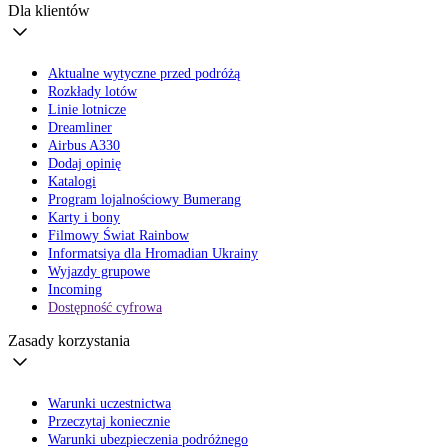
Dla klientów
Aktualne wytyczne przed podróżą
Rozkłady lotów
Linie lotnicze
Dreamliner
Airbus A330
Dodaj opinię
Katalogi
Program lojalnościowy Bumerang
Karty i bony
Filmowy Świat Rainbow
Informatsiya dla Hromadian Ukrainy
Wyjazdy grupowe
Incoming
Dostępność cyfrowa
Zasady korzystania
Warunki uczestnictwa
Przeczytaj koniecznie
Warunki ubezpieczenia podróżnego