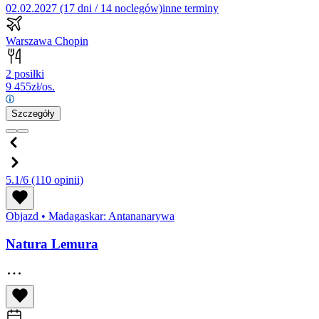
02.02.2027 (17 dni / 14 noclegów)
inne terminy
Warszawa Chopin
2 posiłki
9 455
zł/os.
Szczegóły
5.1/6
(110 opinii)
Objazd
•
Madagaskar: Antananarywa
Natura Lemura