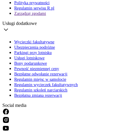
Polityka prywatności
Regulamin serwisu R.pl
Zarządzaj zgodami
Usługi dodatkowe
Wycieczki fakultatywne
Ubezpieczenia podróżne
Parkingi przy lotnisku
Usługi lotniskowe
Bony podarunkowe
Pewność niezmiennej ceny
Bezpłatne odwołanie rezerwacji
Regulamin miejsc w samolocie
Regulamin wycieczek fakultatywnych
Regulamin szkoleń narciarskich
Bezpłatna zmiana rezerwacji
Social media