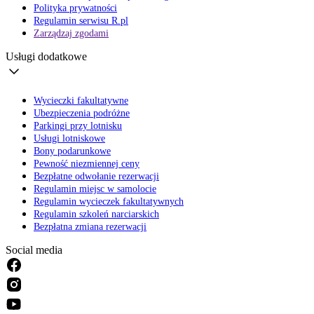
Polityka prywatności
Regulamin serwisu R.pl
Zarządzaj zgodami
Usługi dodatkowe
Wycieczki fakultatywne
Ubezpieczenia podróżne
Parkingi przy lotnisku
Usługi lotniskowe
Bony podarunkowe
Pewność niezmiennej ceny
Bezpłatne odwołanie rezerwacji
Regulamin miejsc w samolocie
Regulamin wycieczek fakultatywnych
Regulamin szkoleń narciarskich
Bezpłatna zmiana rezerwacji
Social media