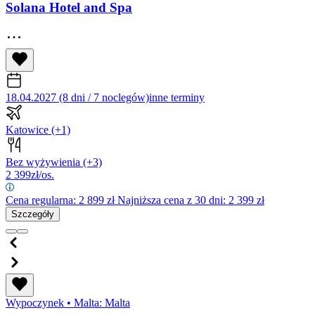
Solana Hotel and Spa
18.04.2027 (8 dni / 7 noclegów)
inne terminy
Katowice
(+1)
Bez wyżywienia
(+3)
2 399
zł/os.
Cena regularna:
2 899
zł
Najniższa cena z 30 dni: 2 399 zł
Szczegóły
Wypoczynek
•
Malta: Malta