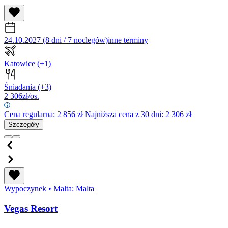
24.10.2027 (8 dni / 7 noclegów)
inne terminy
Katowice
(+1)
Śniadania
(+3)
2 306
zł/os.
Cena regularna:
2 856
zł
Najniższa cena z 30 dni: 2 306 zł
Szczegóły
Wypoczynek
•
Malta: Malta
Vegas Resort