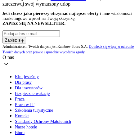
zarezerwuj swój
wymarzony urlop
Jeśli chcesz
jako pierwszy otrzymać najlepsze oferty
i inne wiadomości
marketingowe wprost na Twoją skrzynkę,
ZAPISZ SIĘ NA NEWSLETTER:
Zapisz się
Administratorem Twoich danych jest Rainbow Tours S.A.
Dowiedz się więcej o ochronie
Twoich danych oraz prawie i sposobie wycofania zgody
.
O nas
Kim jesteśmy
Dla prasy
Dla inwestorów
Bezpieczne wakacje
Praca
Praca w IT
Szkolenia turystyczne
Kontakt
Standardy Ochrony Małoletnich
Nasze hotele
Biura