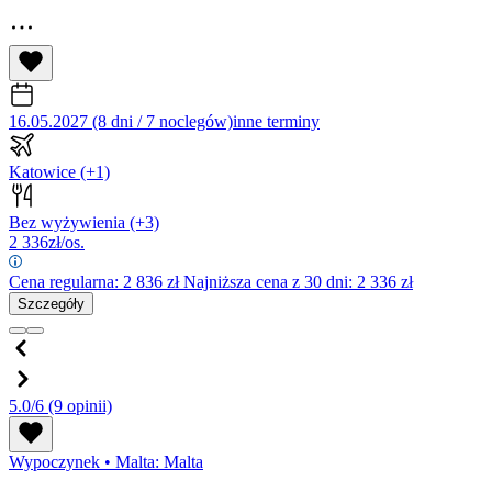
16.05.2027 (8 dni / 7 noclegów)
inne terminy
Katowice
(+1)
Bez wyżywienia
(+3)
2 336
zł/os.
Cena regularna:
2 836
zł
Najniższa cena z 30 dni: 2 336 zł
Szczegóły
5.0/6
(9 opinii)
Wypoczynek
•
Malta: Malta