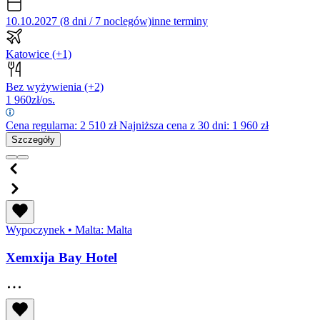
10.10.2027 (8 dni / 7 noclegów)
inne terminy
Katowice
(+1)
Bez wyżywienia
(+2)
1 960
zł/os.
Cena regularna:
2 510
zł
Najniższa cena z 30 dni: 1 960 zł
Szczegóły
Wypoczynek
•
Malta: Malta
Xemxija Bay Hotel