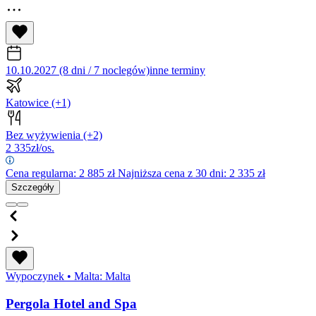
10.10.2027 (8 dni / 7 noclegów)
inne terminy
Katowice
(+1)
Bez wyżywienia
(+2)
2 335
zł/os.
Cena regularna:
2 885
zł
Najniższa cena z 30 dni: 2 335 zł
Szczegóły
Wypoczynek
•
Malta: Malta
Pergola Hotel and Spa