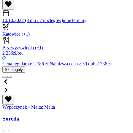
10.10.2027 (8 dni / 7 noclegów)
inne terminy
Katowice
(+1)
Bez wyżywienia
(+1)
2 236
zł/os.
Cena regularna:
2 786
zł
Najniższa cena z 30 dni: 2 236 zł
Szczegóły
Wypoczynek
•
Malta: Malta
Soreda