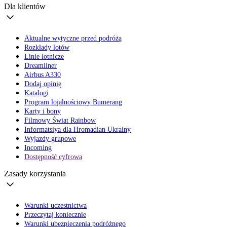
Dla klientów
Aktualne wytyczne przed podróżą
Rozkłady lotów
Linie lotnicze
Dreamliner
Airbus A330
Dodaj opinię
Katalogi
Program lojalnościowy Bumerang
Karty i bony
Filmowy Świat Rainbow
Informatsiya dla Hromadian Ukrainy
Wyjazdy grupowe
Incoming
Dostępność cyfrowa
Zasady korzystania
Warunki uczestnictwa
Przeczytaj koniecznie
Warunki ubezpieczenia podróżnego