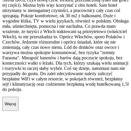
tej części). Można było więc korzystać z obu hoteli. Sam hotel
utrzymany w nienagannej czystości, a pracownicy cały czas coś
sprzątają. Pokoje komfortowe, ok 30 m2 z balkonami. Duże i
wygodne łóżka, TV w wielu językach, również w polskim. Obsługa
miła, uśmiechnięta, pomocna i nie nachalna. Co prawda mam
wrażenie, że turyści z Włoch traktowani są priorytetowo (właściciel
Włoch), to nie przeszkadza to. Oprócz Włochów, sporo Polaków i
Czechów. Jedzenie różnorodne i oprócz śniadań, które się nie
zmieniają, cały czas nowe menu. Lód do drinków oraz owoce i
warzywa można spokojne konsumować, bez ryzyka "zemsty
Faraona". Mnogość basenów i barów dają poczucie spokoju, bez
konieczności walki o leżaki. Dla tych, którzy szukają wielu animacji
i rozrywki to raczej słaby wybór. Coś się dzieje, natomiast nam nie
przypadły do gustu. Do zalet zdecydowanie należy zaliczyć
bezpłatne WiFi w całym resorcie, w pokojach również, bezpłatny
sejf i klimatyzację oraz codziennie bezpłatną wodę butelkowaną 1,5l
do pokoju.
Więcej