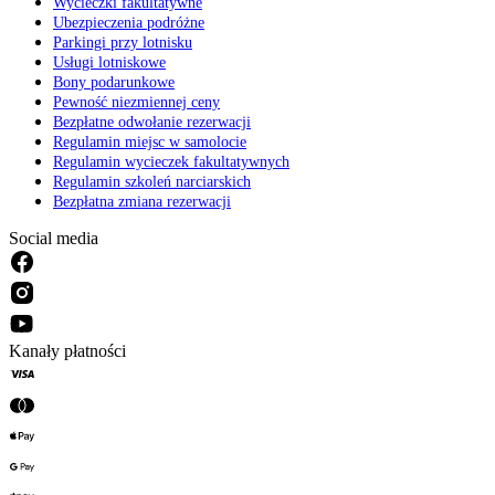
Wycieczki fakultatywne
Ubezpieczenia podróżne
Parkingi przy lotnisku
Usługi lotniskowe
Bony podarunkowe
Pewność niezmiennej ceny
Bezpłatne odwołanie rezerwacji
Regulamin miejsc w samolocie
Regulamin wycieczek fakultatywnych
Regulamin szkoleń narciarskich
Bezpłatna zmiana rezerwacji
Social media
Kanały płatności