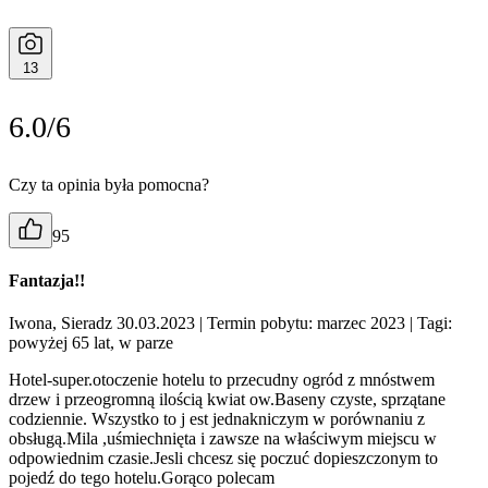
13
6.0/6
Czy ta opinia była pomocna?
95
Fantazja!!
Iwona, Sieradz 30.03.2023
| Termin pobytu: marzec 2023
| Tagi:
powyżej 65 lat, w parze
Hotel-super.otoczenie hotelu to przecudny ogród z mnóstwem
drzew i przeogromną ilością kwiat ow.Baseny czyste, sprzątane
codziennie. Wszystko to j est jednakniczym w porównaniu z
obsługą.Mila ,uśmiechnięta i zawsze na właściwym miejscu w
odpowiednim czasie.Jesli chcesz się poczuć dopieszczonym to
pojedź do tego hotelu.Gorąco polecam