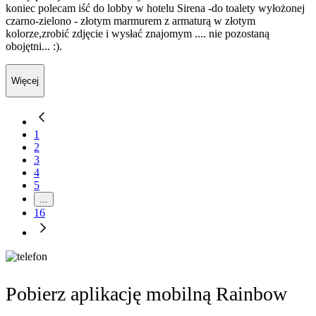
koniec polecam iść do lobby w hotelu Sirena -do toalety wyłożonej
czarno-zielono - złotym marmurem z armaturą w złotym
kolorze,zrobić zdjęcie i wysłać znajomym .... nie pozostaną
obojętni... :).
Więcej
1
2
3
4
5
...
16
Pobierz aplikację mobilną Rainbow