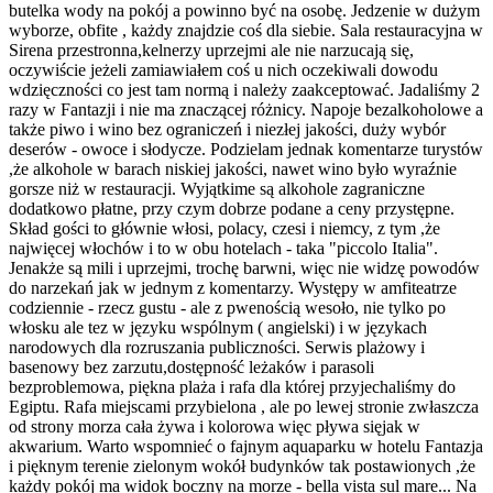
butelka wody na pokój a powinno być na osobę. Jedzenie w dużym
wyborze, obfite , każdy znajdzie coś dla siebie. Sala restauracyjna w
Sirena przestronna,kelnerzy uprzejmi ale nie narzucają się,
oczywiście jeżeli zamiawiałem coś u nich oczekiwali dowodu
wdzięczności co jest tam normą i należy zaakceptować. Jadaliśmy 2
razy w Fantazji i nie ma znaczącej różnicy. Napoje bezalkoholowe a
także piwo i wino bez ograniczeń i niezłej jakości, duży wybór
deserów - owoce i słodycze. Podzielam jednak komentarze turystów
,że alkohole w barach niskiej jakości, nawet wino było wyraźnie
gorsze niż w restauracji. Wyjątkime są alkohole zagraniczne
dodatkowo płatne, przy czym dobrze podane a ceny przystępne.
Skład gości to głównie włosi, polacy, czesi i niemcy, z tym ,że
najwięcej włochów i to w obu hotelach - taka "piccolo Italia".
Jenakże są mili i uprzejmi, trochę barwni, więc nie widzę powodów
do narzekań jak w jednym z komentarzy. Występy w amfiteatrze
codziennie - rzecz gustu - ale z pwenością wesoło, nie tylko po
włosku ale tez w języku wspólnym ( angielski) i w językach
narodowych dla rozruszania publiczności. Serwis plażowy i
basenowy bez zarzutu,dostępność leżaków i parasoli
bezproblemowa, piękna plaża i rafa dla której przyjechaliśmy do
Egiptu. Rafa miejscami przybielona , ale po lewej stronie zwłaszcza
od strony morza cała żywa i kolorowa więc pływa sięjak w
akwarium. Warto wspomnieć o fajnym aquaparku w hotelu Fantazja
i pięknym terenie zielonym wokół budynków tak postawionych ,że
każdy pokój ma widok boczny na morze - bella vista sul mare... Na