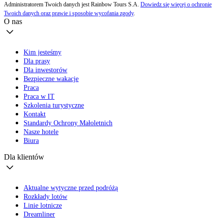
Administratorem Twoich danych jest Rainbow Tours S.A.
Dowiedz się więcej o ochronie
Twoich danych oraz prawie i sposobie wycofania zgody
.
O nas
Kim jesteśmy
Dla prasy
Dla inwestorów
Bezpieczne wakacje
Praca
Praca w IT
Szkolenia turystyczne
Kontakt
Standardy Ochrony Małoletnich
Nasze hotele
Biura
Dla klientów
Aktualne wytyczne przed podróżą
Rozkłady lotów
Linie lotnicze
Dreamliner