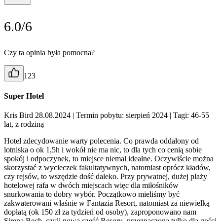
6.0/6
Czy ta opinia była pomocna?
123
Super Hotel
Kris Bird 28.08.2024
| Termin pobytu: sierpień 2024
| Tagi: 46-55
lat, z rodziną
Hotel zdecydowanie warty polecenia. Co prawda oddalony od
lotniska o ok 1,5h i wokół nie ma nic, to dla tych co cenią sobie
spokój i odpoczynek, to miejsce niemal idealne. Oczywiście można
skorzystać z wycieczek fakultatywnych, natomiast oprócz kładów,
czy rejsów, to wszędzie dość daleko. Przy prywatnej, dużej plaży
hotelowej rafa w dwóch miejscach więc dla miłośników
snurkowania to dobry wybór. Początkowo mieliśmy być
zakwaterowani właśnie w Fantazia Resort, natomiast za niewielką
dopłatą (ok 150 zł za tydzień od osoby), zaproponowano nam
Sirena Bech, czyli nową cześć Resoru, przeznaczoną tylko dla gości