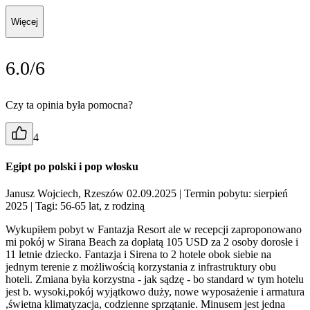
Więcej
6.0/6
Czy ta opinia była pomocna?
4
Egipt po polski i pop włosku
Janusz Wojciech, Rzeszów 02.09.2025
| Termin pobytu: sierpień
2025
| Tagi: 56-65 lat, z rodziną
Wykupiłem pobyt w Fantazja Resort ale w recepcji zaproponowano
mi pokój w Sirana Beach za dopłatą 105 USD za 2 osoby dorosłe i
11 letnie dziecko. Fantazja i Sirena to 2 hotele obok siebie na
jednym terenie z możliwością korzystania z infrastruktury obu
hoteli. Zmiana była korzystna - jak sądzę - bo standard w tym hotelu
jest b. wysoki,pokój wyjątkowo duży, nowe wyposażenie i armatura
,świetna klimatyzacja, codzienne sprzątanie. Minusem jest jedna