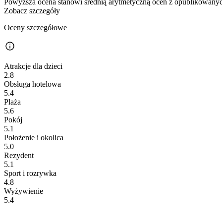
Powyższa ocena stanowi średnią arytmetyczną ocen z opublikowanych
Zobacz szczegóły
Oceny szczegółowe
Atrakcje dla dzieci
2.8
Obsługa hotelowa
5.4
Plaża
5.6
Pokój
5.1
Położenie i okolica
5.0
Rezydent
5.1
Sport i rozrywka
4.8
Wyżywienie
5.4