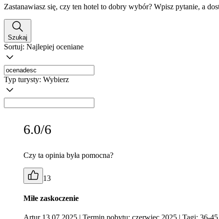
Zastanawiasz się, czy ten hotel to dobry wybór? Wpisz pytanie, a do
Szukaj
Sortuj:
Najlepiej oceniane
Typ turysty:
Wybierz
6.0/6
Czy ta opinia była pomocna?
13
Miłe zaskoczenie
Artur 13.07.2025
| Termin pobytu: czerwiec 2025
| Tagi: 36-45