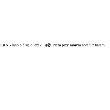
usi o 5 rano bić się o leżaki :))😂 Plaża przy samym hotelu z barem.