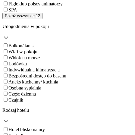
Figloklub polscy animatorzy
SPA
Pokaż wszystkie 12
Udogodnienia w pokoju
Balkon/ taras
Wi-fi w pokoju
Widok na morze
Lodówka
Indywidualna klimatyzacja
Bezpośredni dostęp do basenu
Aneks kuchenny/ kuchnia
Osobna sypialnia
Część dzienna
Czajnik
Rodzaj hotelu
Hotel blisko natury