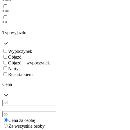
****
***
**
Typ wyjazdu
Wypoczynek
Objazd
Objazd + wypoczynek
Narty
Rejs statkiem
Cena
-
Cena za osobę
Za wszystkie osoby