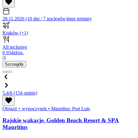
28.11.2026 (10 dni / 7 noclegów)
inne terminy
Kraków
(+1)
All inclusive
6 934
zł/os.
Szczegóły
5.4/6
(154 opinie)
Objazd + wypoczynek
•
Mauritius: Port Luis
Rajskie wakacje, Golden Beach Resort & SPA
Mauritius