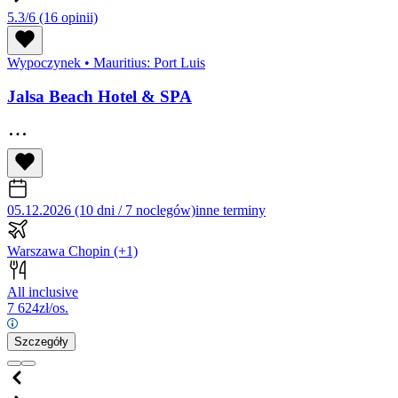
5.3/6
(16 opinii)
Wypoczynek
•
Mauritius: Port Luis
Jalsa Beach Hotel & SPA
05.12.2026 (10 dni / 7 noclegów)
inne terminy
Warszawa Chopin
(+1)
All inclusive
7 624
zł/os.
Szczegóły