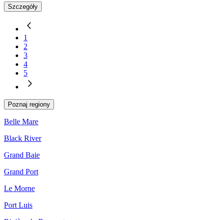
Szczegóły
1
2
3
4
5
Poznaj regiony
Belle Mare
Black River
Grand Baie
Grand Port
Le Morne
Port Luis