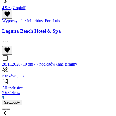
4.9/6
(7 opinii)
Wypoczynek
•
Mauritius: Port Luis
Laguna Beach Hotel & Spa
28.11.2026 (10 dni / 7 noclegów)
inne terminy
Kraków
(+1)
All inclusive
7 685
zł/os.
Szczegóły