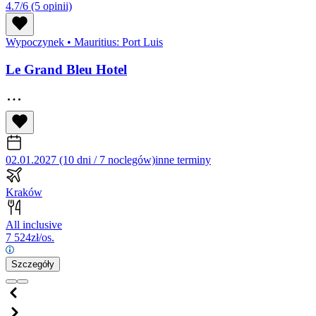
4.7/6
(5 opinii)
Wypoczynek
•
Mauritius: Port Luis
Le Grand Bleu Hotel
02.01.2027 (10 dni / 7 noclegów)
inne terminy
Kraków
All inclusive
7 524
zł/os.
Szczegóły