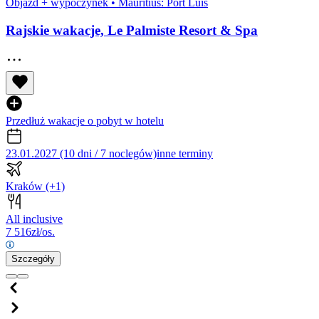
Objazd + wypoczynek
•
Mauritius: Port Luis
Rajskie wakacje, Le Palmiste Resort & Spa
Przedłuż wakacje o pobyt w hotelu
23.01.2027 (10 dni / 7 noclegów)
inne terminy
Kraków
(+1)
All inclusive
7 516
zł/os.
Szczegóły