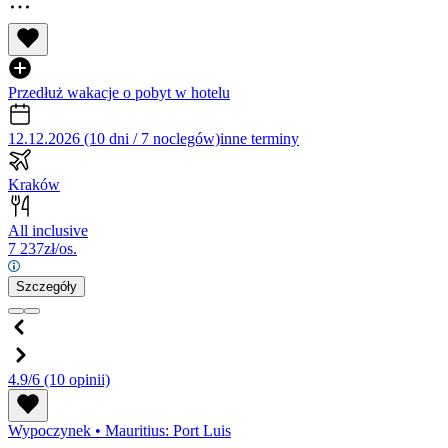
Przedłuż wakacje o pobyt w hotelu
12.12.2026 (10 dni / 7 noclegów)
inne terminy
Kraków
All inclusive
7 237
zł/os.
Szczegóły
4.9/6
(10 opinii)
Wypoczynek
•
Mauritius: Port Luis