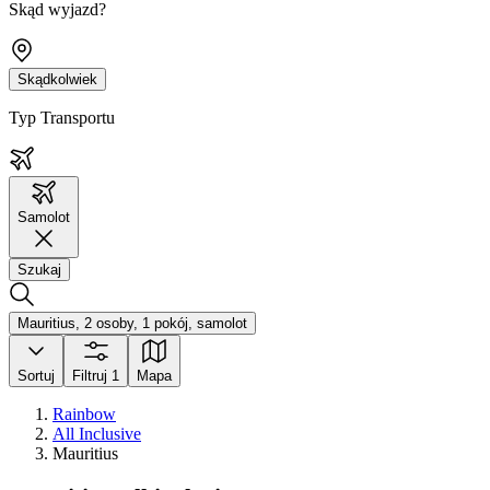
Skąd wyjazd?
Skądkolwiek
Typ Transportu
Samolot
Szukaj
Mauritius, 2 osoby, 1 pokój, samolot
Sortuj
Filtruj
1
Mapa
Rainbow
All Inclusive
Mauritius