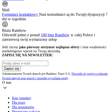
Mail
Formularz kontaktowy
Nasi konsultanci są do Twojej dyspozycji 7
dni w tygodniu
Biura Rainbow
Odwiedź jedno z ponad
100 biur Rainbow
w całej Polsce i
zarezerwuj swój
wymarzony urlop
Jeśli chcesz
jako pierwszy otrzymać najlepsze oferty
i inne wiadomości
marketingowe wprost na Twoją skrzynkę,
ZAPISZ SIĘ NA NEWSLETTER:
Zapisz się
Administratorem Twoich danych jest Rainbow Tours S.A.
Dowiedz się więcej o ochronie
Twoich danych oraz prawie i sposobie wycofania zgody
.
O nas
Kim jesteśmy
Dla prasy
Dla inwestorów
Bezpieczne wakacje