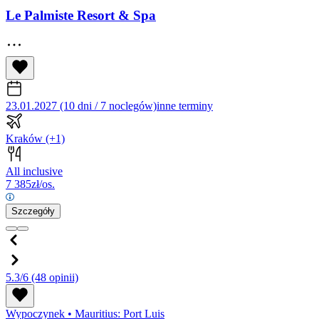
Le Palmiste Resort & Spa
23.01.2027 (10 dni / 7 noclegów)
inne terminy
Kraków
(+1)
All inclusive
7 385
zł/os.
Szczegóły
5.3/6
(48 opinii)
Wypoczynek
•
Mauritius: Port Luis