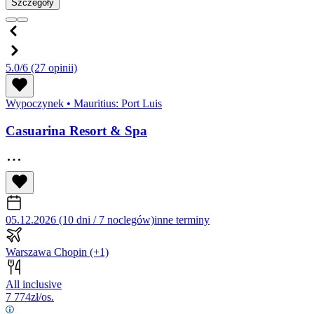
Szczegóły
5.0/6
(27 opinii)
Wypoczynek
•
Mauritius: Port Luis
Casuarina Resort & Spa
05.12.2026 (10 dni / 7 noclegów)
inne terminy
Warszawa Chopin
(+1)
All inclusive
7 774
zł/os.