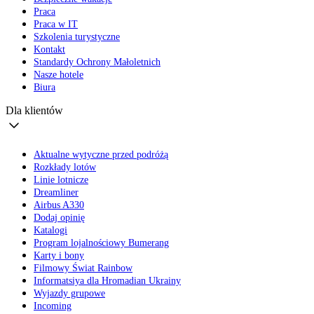
Praca
Praca w IT
Szkolenia turystyczne
Kontakt
Standardy Ochrony Małoletnich
Nasze hotele
Biura
Dla klientów
Aktualne wytyczne przed podróżą
Rozkłady lotów
Linie lotnicze
Dreamliner
Airbus A330
Dodaj opinię
Katalogi
Program lojalnościowy Bumerang
Karty i bony
Filmowy Świat Rainbow
Informatsiya dla Hromadian Ukrainy
Wyjazdy grupowe
Incoming