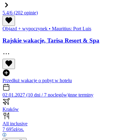
5.4/6
(202 opinie)
Objazd + wypoczynek
•
Mauritius: Port Luis
Rajskie wakacje, Tarisa Resort & Spa
Przedłuż wakacje o pobyt w hotelu
02.01.2027 (10 dni / 7 noclegów)
inne terminy
Kraków
All inclusive
7 695
zł/os.