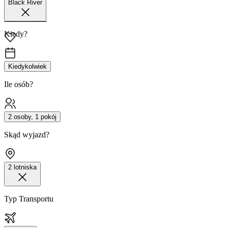
Black River
42 680 38 51
Kiedy?
Kiedykolwiek
Ile osób?
2 osoby, 1 pokój
Skąd wyjazd?
2 lotniska
Typ Transportu