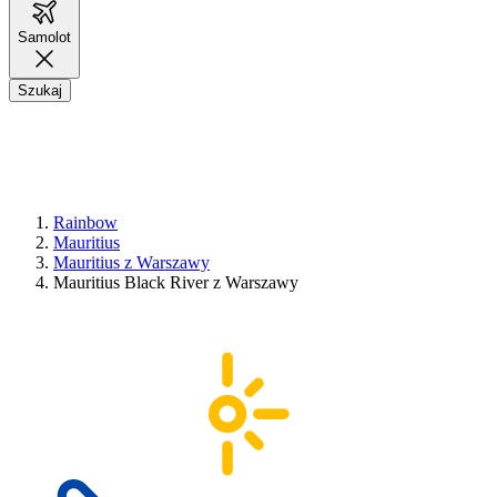
Samolot
Szukaj
Rainbow
Mauritius
Mauritius z Warszawy
Mauritius Black River z Warszawy