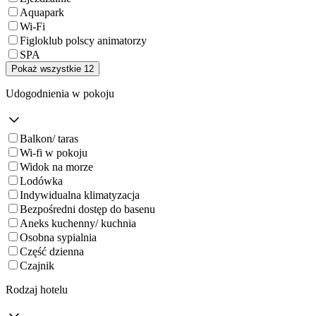
Aquapark
Wi-Fi
Figloklub polscy animatorzy
SPA
Pokaż wszystkie 12
Udogodnienia w pokoju
Balkon/ taras
Wi-fi w pokoju
Widok na morze
Lodówka
Indywidualna klimatyzacja
Bezpośredni dostęp do basenu
Aneks kuchenny/ kuchnia
Osobna sypialnia
Część dzienna
Czajnik
Rodzaj hotelu