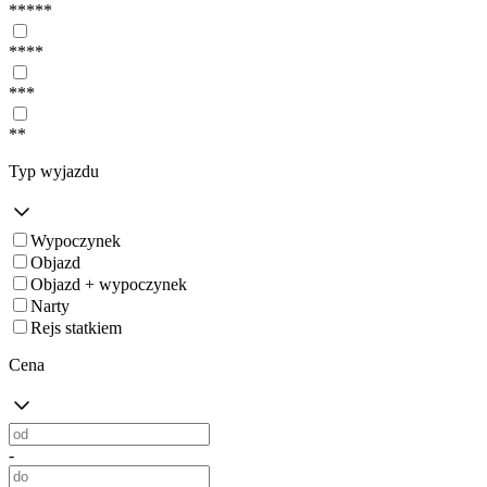
*****
****
***
**
Typ wyjazdu
Wypoczynek
Objazd
Objazd + wypoczynek
Narty
Rejs statkiem
Cena
-