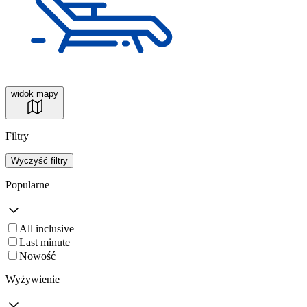
widok mapy
Filtry
Wyczyść filtry
Popularne
All inclusive
Last minute
Nowość
Wyżywienie