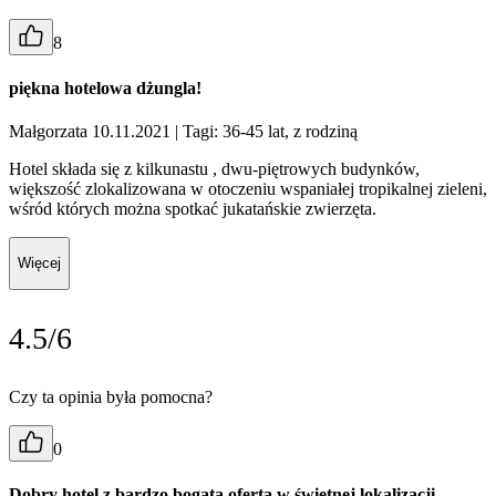
8
piękna hotelowa dżungla!
Małgorzata 10.11.2021
| Tagi: 36-45 lat, z rodziną
Hotel składa się z kilkunastu , dwu-piętrowych budynków,
większość zlokalizowana w otoczeniu wspaniałej tropikalnej zieleni,
wśród których można spotkać jukatańskie zwierzęta.
Więcej
4.5/6
Czy ta opinia była pomocna?
0
Dobry hotel z bardzo bogatą ofertą w świetnej lokalizacji.