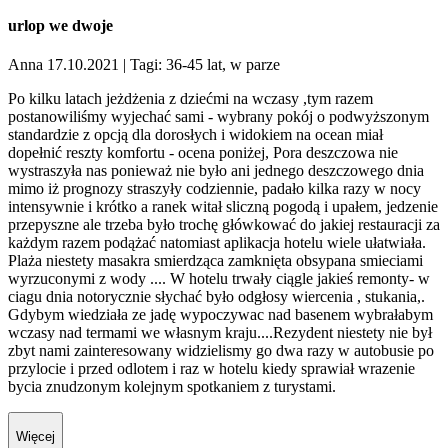
urlop we dwoje
Anna 17.10.2021
| Tagi: 36-45 lat, w parze
Po kilku latach jeżdżenia z dziećmi na wczasy ,tym razem
postanowiliśmy wyjechać sami - wybrany pokój o podwyższonym
standardzie z opcją dla dorosłych i widokiem na ocean miał
dopełnić reszty komfortu - ocena poniżej, Pora deszczowa nie
wystraszyła nas ponieważ nie było ani jednego deszczowego dnia
mimo iż prognozy straszyły codziennie, padało kilka razy w nocy
intensywnie i krótko a ranek witał sliczną pogodą i upałem, jedzenie
przepyszne ale trzeba było trochę główkować do jakiej restauracji za
każdym razem podążać natomiast aplikacja hotelu wiele ułatwiała.
Plaża niestety masakra smierdząca zamknięta obsypana smieciami
wyrzuconymi z wody .... W hotelu trwały ciągle jakieś remonty- w
ciagu dnia notorycznie słychać było odgłosy wiercenia , stukania,.
Gdybym wiedziała ze jadę wypoczywac nad basenem wybrałabym
wczasy nad termami we własnym kraju....Rezydent niestety nie był
zbyt nami zainteresowany widzielismy go dwa razy w autobusie po
przylocie i przed odlotem i raz w hotelu kiedy sprawiał wrazenie
bycia znudzonym kolejnym spotkaniem z turystami.
Więcej