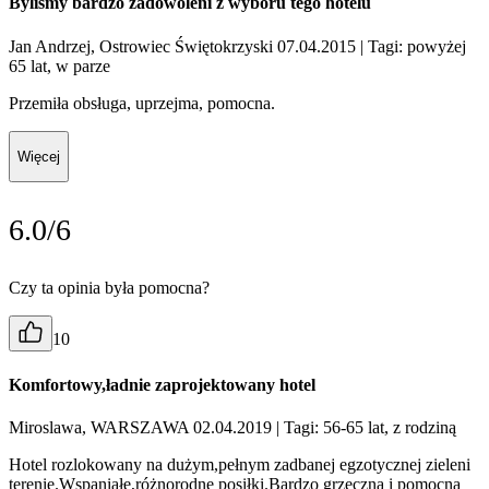
Byliśmy bardzo zadowoleni z wyboru tego hotelu
Jan Andrzej, Ostrowiec Świętokrzyski 07.04.2015
| Tagi: powyżej
65 lat, w parze
Przemiła obsługa, uprzejma, pomocna.
Więcej
6.0/6
Czy ta opinia była pomocna?
10
Komfortowy,ładnie zaprojektowany hotel
Miroslawa, WARSZAWA 02.04.2019
| Tagi: 56-65 lat, z rodziną
Hotel rozlokowany na dużym,pełnym zadbanej egzotycznej zieleni
terenie.Wspaniałe,różnorodne posiłki.Bardzo grzeczna i pomocna