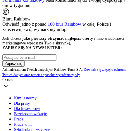
Formularz kontaktowy
Nasi konsultanci są do Twojej dyspozycji 7
dni w tygodniu
Biura Rainbow
Odwiedź jedno z ponad
100 biur Rainbow
w całej Polsce i
zarezerwuj swój
wymarzony urlop
Jeśli chcesz
jako pierwszy otrzymać najlepsze oferty
i inne wiadomości
marketingowe wprost na Twoją skrzynkę,
ZAPISZ SIĘ NA NEWSLETTER:
Zapisz się
Administratorem Twoich danych jest Rainbow Tours S.A.
Dowiedz się więcej o ochronie
Twoich danych oraz prawie i sposobie wycofania zgody
.
O nas
Kim jesteśmy
Dla prasy
Dla inwestorów
Bezpieczne wakacje
Praca
Praca w IT
Szkolenia turystyczne