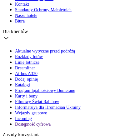
Kontakt
Standardy Ochrony Małoletnich
Nasze hotele
Biura
Dla klientów
Aktualne wytyczne przed podróżą
Rozkłady lotów
Linie lotnicze
Dreamliner
Airbus A330
Dodaj opinię
Katalogi
Program lojalnościowy Bumerang
Karty i bony
Filmowy Świat Rainbow
Informatsiya dla Hromadian Ukrainy
Wyjazdy grupowe
Incoming
Dostępność cyfrowa
Zasady korzystania