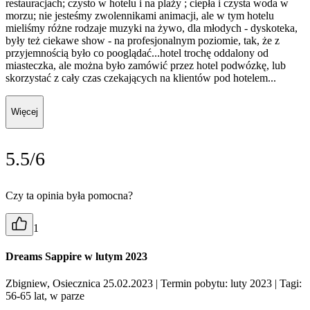
restauracjach; czysto w hotelu i na plaży ; ciepła i czysta woda w
morzu; nie jesteśmy zwolennikami animacji, ale w tym hotelu
mieliśmy różne rodzaje muzyki na żywo, dla młodych - dyskoteka,
były też ciekawe show - na profesjonalnym poziomie, tak, że z
przyjemnością było co pooglądać...hotel trochę oddalony od
miasteczka, ale można było zamówić przez hotel podwózkę, lub
skorzystać z cały czas czekających na klientów pod hotelem...
Więcej
5.5/6
Czy ta opinia była pomocna?
1
Dreams Sappire w lutym 2023
Zbigniew, Osiecznica 25.02.2023
| Termin pobytu: luty 2023
| Tagi:
56-65 lat, w parze