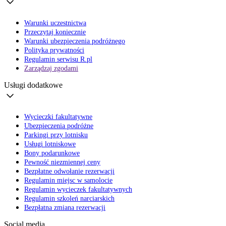
Warunki uczestnictwa
Przeczytaj koniecznie
Warunki ubezpieczenia podróżnego
Polityka prywatności
Regulamin serwisu R.pl
Zarządzaj zgodami
Usługi dodatkowe
Wycieczki fakultatywne
Ubezpieczenia podróżne
Parkingi przy lotnisku
Usługi lotniskowe
Bony podarunkowe
Pewność niezmiennej ceny
Bezpłatne odwołanie rezerwacji
Regulamin miejsc w samolocie
Regulamin wycieczek fakultatywnych
Regulamin szkoleń narciarskich
Bezpłatna zmiana rezerwacji
Social media