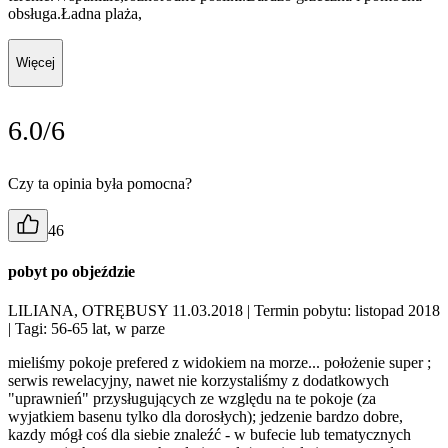
obsługa.Ładna plaża,
Więcej
6.0/6
Czy ta opinia była pomocna?
46
pobyt po objeździe
LILIANA, OTRĘBUSY 11.03.2018
| Termin pobytu: listopad 2018
| Tagi: 56-65 lat, w parze
mieliśmy pokoje prefered z widokiem na morze... położenie super ;
serwis rewelacyjny, nawet nie korzystaliśmy z dodatkowych
"uprawnień" przysługujących ze względu na te pokoje (za
wyjatkiem basenu tylko dla dorosłych); jedzenie bardzo dobre,
kazdy mógł coś dla siebie znaleźć - w bufecie lub tematycznych