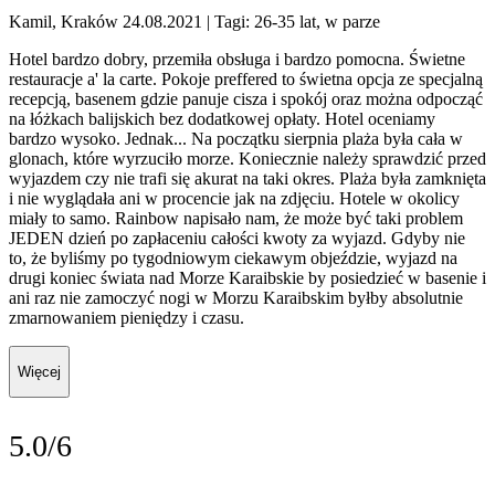
Kamil, Kraków 24.08.2021
| Tagi: 26-35 lat, w parze
Hotel bardzo dobry, przemiła obsługa i bardzo pomocna. Świetne
restauracje a' la carte. Pokoje preffered to świetna opcja ze specjalną
recepcją, basenem gdzie panuje cisza i spokój oraz można odpocząć
na łóżkach balijskich bez dodatkowej opłaty. Hotel oceniamy
bardzo wysoko. Jednak... Na początku sierpnia plaża była cała w
glonach, które wyrzuciło morze. Koniecznie należy sprawdzić przed
wyjazdem czy nie trafi się akurat na taki okres. Plaża była zamknięta
i nie wyglądała ani w procencie jak na zdjęciu. Hotele w okolicy
miały to samo. Rainbow napisało nam, że może być taki problem
JEDEN dzień po zapłaceniu całości kwoty za wyjazd. Gdyby nie
to, że byliśmy po tygodniowym ciekawym objeździe, wyjazd na
drugi koniec świata nad Morze Karaibskie by posiedzieć w basenie i
ani raz nie zamoczyć nogi w Morzu Karaibskim byłby absolutnie
zmarnowaniem pieniędzy i czasu.
Więcej
5.0/6