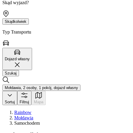
Skąd wyjazd?
Skądkolwiek
Typ Transportu
Dojazd własny
Szukaj
Mołdawia, 2 osoby, 1 pokój, dojazd własny
Sortuj
Filtruj
Mapa
Rainbow
Mołdawia
Samochodem