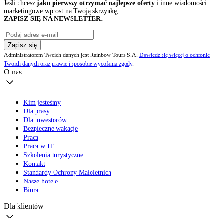
Jeśli chcesz
jako pierwszy otrzymać najlepsze oferty
i inne wiadomości
marketingowe wprost na Twoją skrzynkę,
ZAPISZ SIĘ NA NEWSLETTER:
Zapisz się
Administratorem Twoich danych jest Rainbow Tours S.A.
Dowiedz się więcej o ochronie
Twoich danych oraz prawie i sposobie wycofania zgody
.
O nas
Kim jesteśmy
Dla prasy
Dla inwestorów
Bezpieczne wakacje
Praca
Praca w IT
Szkolenia turystyczne
Kontakt
Standardy Ochrony Małoletnich
Nasze hotele
Biura
Dla klientów