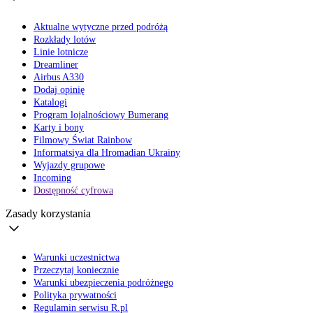
Aktualne wytyczne przed podróżą
Rozkłady lotów
Linie lotnicze
Dreamliner
Airbus A330
Dodaj opinię
Katalogi
Program lojalnościowy Bumerang
Karty i bony
Filmowy Świat Rainbow
Informatsiya dla Hromadian Ukrainy
Wyjazdy grupowe
Incoming
Dostępność cyfrowa
Zasady korzystania
Warunki uczestnictwa
Przeczytaj koniecznie
Warunki ubezpieczenia podróżnego
Polityka prywatności
Regulamin serwisu R.pl