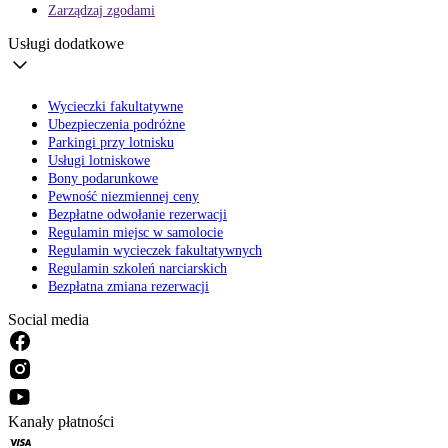
Zarządzaj zgodami
Usługi dodatkowe
Wycieczki fakultatywne
Ubezpieczenia podróżne
Parkingi przy lotnisku
Usługi lotniskowe
Bony podarunkowe
Pewność niezmiennej ceny
Bezpłatne odwołanie rezerwacji
Regulamin miejsc w samolocie
Regulamin wycieczek fakultatywnych
Regulamin szkoleń narciarskich
Bezpłatna zmiana rezerwacji
Social media
Kanały płatności