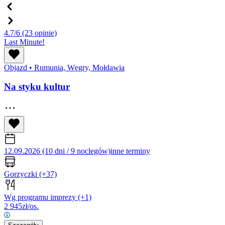
4.7/6
(23 opinie)
Last Minute!
Objazd
•
Rumunia, Węgry, Mołdawia
Na styku kultur
12.09.2026 (10 dni / 9 noclegów)
inne terminy
Gorzyczki
(+37)
Wg programu imprezy
(+1)
2 945
zł/os.