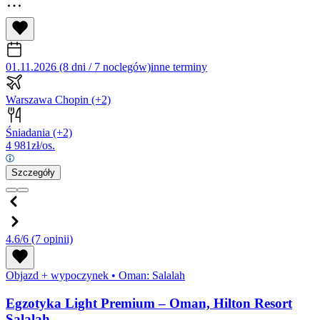
01.11.2026 (8 dni / 7 noclegów)
inne terminy
Warszawa Chopin
(+2)
Śniadania
(+2)
4 981
zł/os.
Szczegóły
4.6/6
(7 opinii)
Objazd + wypoczynek
•
Oman: Salalah
Egzotyka Light Premium – Oman, Hilton Resort
Salalah