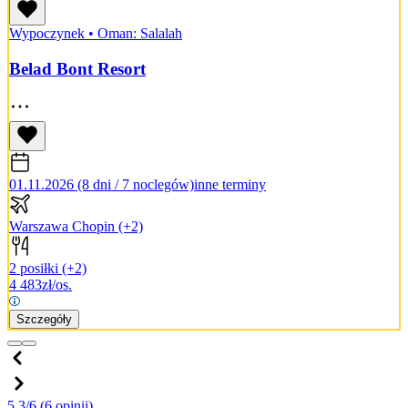
Wypoczynek
•
Oman: Salalah
Belad Bont Resort
01.11.2026 (8 dni / 7 noclegów)
inne terminy
Warszawa Chopin
(+2)
2 posiłki
(+2)
4 483
zł/os.
Szczegóły
5.3/6
(6 opinii)