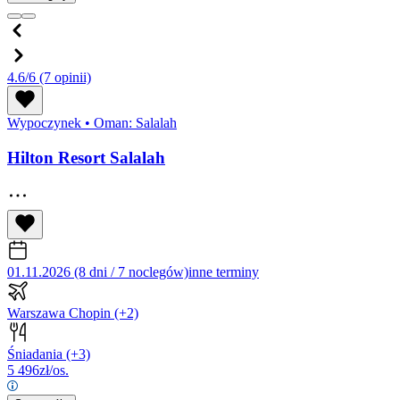
4.6/6
(7 opinii)
Wypoczynek
•
Oman: Salalah
Hilton Resort Salalah
01.11.2026 (8 dni / 7 noclegów)
inne terminy
Warszawa Chopin
(+2)
Śniadania
(+3)
5 496
zł/os.