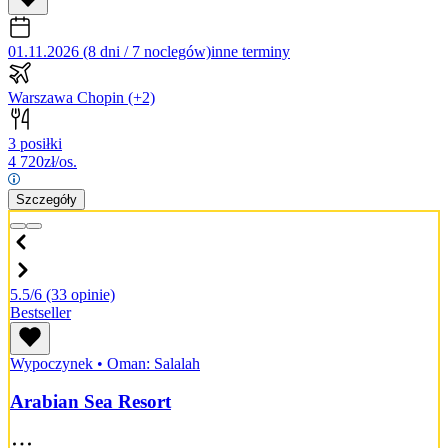
01.11.2026 (8 dni / 7 noclegów)
inne terminy
Warszawa Chopin
(+2)
3 posiłki
4 720
zł/os.
Szczegóły
5.5/6
(33 opinie)
Bestseller
Wypoczynek
•
Oman: Salalah
Arabian Sea Resort