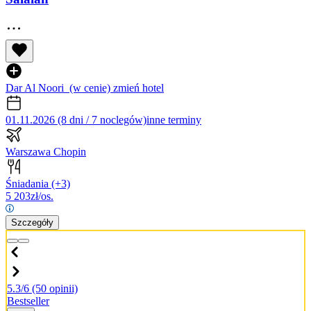
Dar Al Noori
(w cenie)
zmień hotel
01.11.2026 (8 dni / 7 noclegów)
inne terminy
Warszawa Chopin
Śniadania
(+3)
5 203
zł/os.
Szczegóły
5.3/6
(50 opinii)
Bestseller