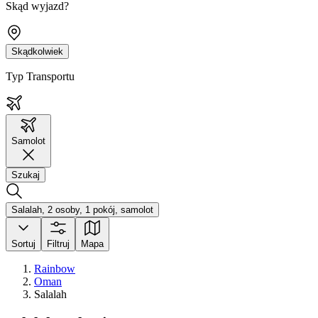
Skąd wyjazd?
Skądkolwiek
Typ Transportu
Samolot
Szukaj
Salalah, 2 osoby, 1 pokój, samolot
Sortuj
Filtruj
Mapa
Rainbow
Oman
Salalah