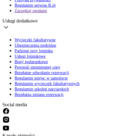
Regulamin serwisu R.pl
Zarządzaj zgodami
Usługi dodatkowe
Wycieczki fakultatywne
Ubezpieczenia podróżne
Parkingi przy lotnisku
Usługi lotniskowe
Bony podarunkowe
Pewność niezmiennej ceny
Bezpłatne odwołanie rezerwacji
Regulamin miejsc w samolocie
Regulamin wycieczek fakultatywnych
Regulamin szkoleń narciarskich
Bezpłatna zmiana rezerwacji
Social media
Kanały płatności