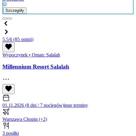
Szczegóły
5.5/6
(85 opinii)
Wypoczynek
•
Oman: Salalah
Millennium Resort Salalah
01.11.2026 (8 dni / 7 noclegów)
inne terminy
Warszawa Chopin
(+2)
3 posiłki