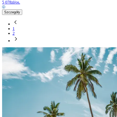
5 078
zł/os.
Szczegóły
1
2