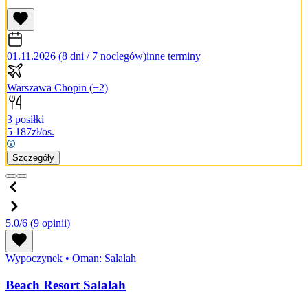
01.11.2026 (8 dni / 7 noclegów)
inne terminy
Warszawa Chopin
(+2)
3 posiłki
5 187
zł/os.
Szczegóły
5.0/6
(9 opinii)
Wypoczynek
•
Oman: Salalah
Beach Resort Salalah