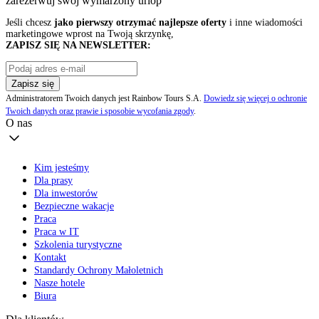
zarezerwuj swój
wymarzony urlop
Jeśli chcesz
jako pierwszy otrzymać najlepsze oferty
i inne wiadomości
marketingowe wprost na Twoją skrzynkę,
ZAPISZ SIĘ NA NEWSLETTER:
Zapisz się
Administratorem Twoich danych jest Rainbow Tours S.A.
Dowiedz się więcej o ochronie
Twoich danych oraz prawie i sposobie wycofania zgody
.
O nas
Kim jesteśmy
Dla prasy
Dla inwestorów
Bezpieczne wakacje
Praca
Praca w IT
Szkolenia turystyczne
Kontakt
Standardy Ochrony Małoletnich
Nasze hotele
Biura