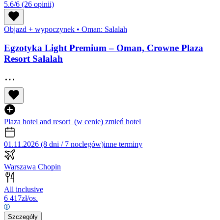
5.6/6
(26 opinii)
Objazd + wypoczynek
•
Oman: Salalah
Egzotyka Light Premium – Oman, Crowne Plaza
Resort Salalah
Plaza hotel and resort
(w cenie)
zmień hotel
01.11.2026 (8 dni / 7 noclegów)
inne terminy
Warszawa Chopin
All inclusive
6 417
zł/os.
Szczegóły