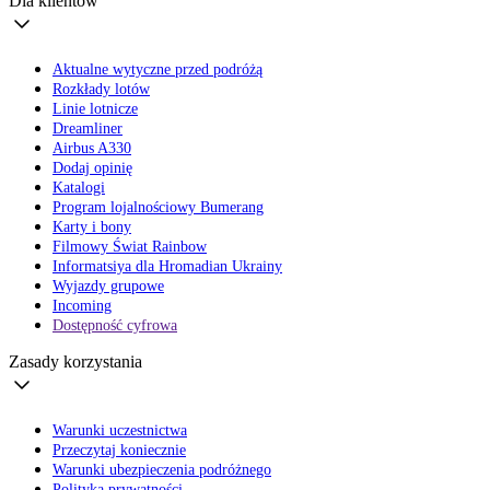
Dla klientów
Aktualne wytyczne przed podróżą
Rozkłady lotów
Linie lotnicze
Dreamliner
Airbus A330
Dodaj opinię
Katalogi
Program lojalnościowy Bumerang
Karty i bony
Filmowy Świat Rainbow
Informatsiya dla Hromadian Ukrainy
Wyjazdy grupowe
Incoming
Dostępność cyfrowa
Zasady korzystania
Warunki uczestnictwa
Przeczytaj koniecznie
Warunki ubezpieczenia podróżnego
Polityka prywatności