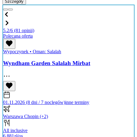
Szczegóły
5.2/6
(81 opinii)
Polecana oferta
Wypoczynek
•
Oman: Salalah
Wyndham Garden Salalah Mirbat
01.11.2026 (8 dni / 7 noclegów)
inne terminy
Warszawa Chopin
(+2)
All inclusive
6 881
zł/os.