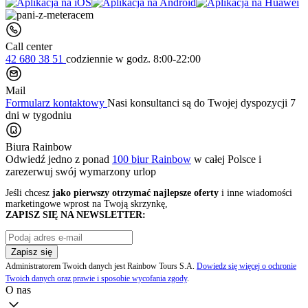
Call center
42 680 38 51
codziennie
w godz. 8:00-22:00
Mail
Formularz kontaktowy
Nasi konsultanci są do Twojej dyspozycji 7
dni w tygodniu
Biura Rainbow
Odwiedź jedno z ponad
100 biur Rainbow
w całej Polsce i
zarezerwuj swój
wymarzony urlop
Jeśli chcesz
jako pierwszy otrzymać najlepsze oferty
i inne wiadomości
marketingowe wprost na Twoją skrzynkę,
ZAPISZ SIĘ NA NEWSLETTER:
Zapisz się
Administratorem Twoich danych jest Rainbow Tours S.A.
Dowiedz się więcej o ochronie
Twoich danych oraz prawie i sposobie wycofania zgody
.
O nas