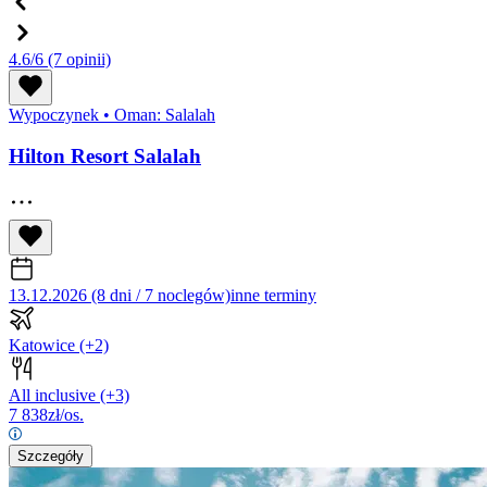
4.6/6
(7 opinii)
Wypoczynek
•
Oman: Salalah
Hilton Resort Salalah
13.12.2026 (8 dni / 7 noclegów)
inne terminy
Katowice
(+2)
All inclusive
(+3)
7 838
zł/os.
Szczegóły