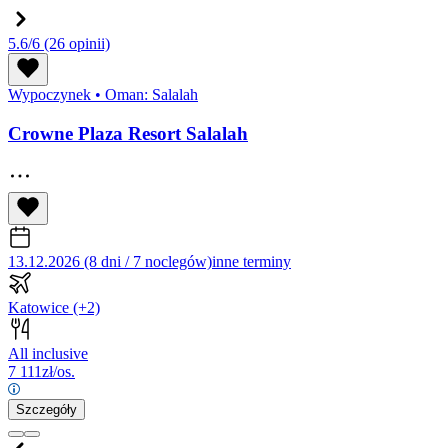
5.6/6
(26 opinii)
Wypoczynek
•
Oman: Salalah
Crowne Plaza Resort Salalah
13.12.2026 (8 dni / 7 noclegów)
inne terminy
Katowice
(+2)
All inclusive
7 111
zł/os.
Szczegóły