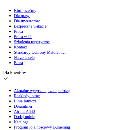
Kim jesteśmy
Dla prasy
Dla inwestorów
Bezpieczne wakacje
Praca
Praca w IT
Szkolenia turystyczne
Kontakt
Standardy Ochrony Małoletnich
Nasze hotele
Biura
Dla klientów
Aktualne wytyczne przed podróżą
Rozkłady lotów
Linie lotnicze
Dreamliner
Airbus A330
Dodaj opinię
Katalogi
Program lojalnościowy Bumerang