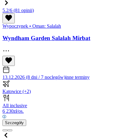
5.2/6
(81 opinii)
Wypoczynek
•
Oman: Salalah
Wyndham Garden Salalah Mirbat
13.12.2026 (8 dni / 7 noclegów)
inne terminy
Katowice
(+2)
All inclusive
6 230
zł/os.
Szczegóły