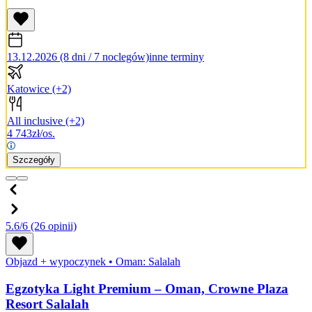
13.12.2026 (8 dni / 7 noclegów)
inne terminy
Katowice
(+2)
All inclusive
(+2)
4 743
zł/os.
Szczegóły
5.6/6
(26 opinii)
Objazd + wypoczynek
•
Oman: Salalah
Egzotyka Light Premium – Oman, Crowne Plaza
Resort Salalah