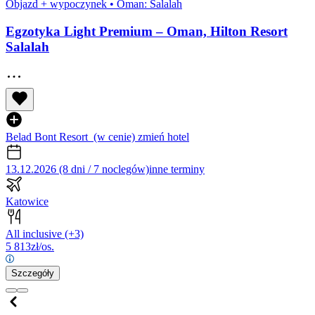
Objazd + wypoczynek
•
Oman: Salalah
Egzotyka Light Premium – Oman, Hilton Resort
Salalah
Belad Bont Resort
(w cenie)
zmień hotel
13.12.2026 (8 dni / 7 noclegów)
inne terminy
Katowice
All inclusive
(+3)
5 813
zł/os.
Szczegóły