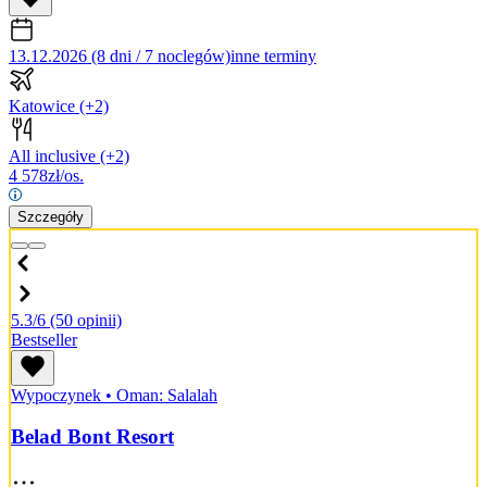
13.12.2026 (8 dni / 7 noclegów)
inne terminy
Katowice
(+2)
All inclusive
(+2)
4 578
zł/os.
Szczegóły
5.3/6
(50 opinii)
Bestseller
Wypoczynek
•
Oman: Salalah
Belad Bont Resort