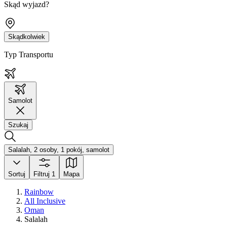
Skąd wyjazd?
Skądkolwiek
Typ Transportu
Samolot
Szukaj
Salalah, 2 osoby, 1 pokój, samolot
Sortuj
Filtruj
1
Mapa
Rainbow
All Inclusive
Oman
Salalah