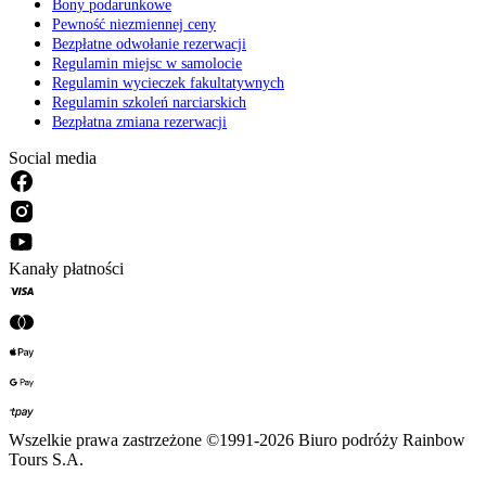
Bony podarunkowe
Pewność niezmiennej ceny
Bezpłatne odwołanie rezerwacji
Regulamin miejsc w samolocie
Regulamin wycieczek fakultatywnych
Regulamin szkoleń narciarskich
Bezpłatna zmiana rezerwacji
Social media
Kanały płatności
Wszelkie prawa zastrzeżone ©1991-2026 Biuro podróży Rainbow
Tours S.A.