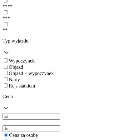
****
***
**
Typ wyjazdu
Wypoczynek
Objazd
Objazd + wypoczynek
Narty
Rejs statkiem
Cena
-
Cena za osobę