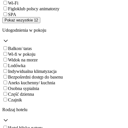
Wi-Fi
Figloklub polscy animatorzy
SPA
Pokaż wszystkie 12
Udogodnienia w pokoju
Balkon/ taras
Wi-fi w pokoju
Widok na morze
Lodówka
Indywidualna klimatyzacja
Bezpośredni dostęp do basenu
Aneks kuchenny/ kuchnia
Osobna sypialnia
Część dzienna
Czajnik
Rodzaj hotelu
Hotel blisko natury