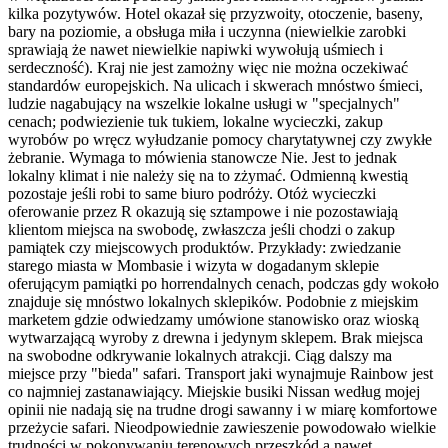
kilka pozytywów. Hotel okazał się przyzwoity, otoczenie, baseny,
bary na poziomie, a obsługa miła i uczynna (niewielkie zarobki
sprawiają że nawet niewielkie napiwki wywołują uśmiech i
serdeczność). Kraj nie jest zamożny więc nie można oczekiwać
standardów europejskich. Na ulicach i skwerach mnóstwo śmieci,
ludzie nagabujący na wszelkie lokalne usługi w "specjalnych"
cenach; podwiezienie tuk tukiem, lokalne wycieczki, zakup
wyrobów po wręcz wyłudzanie pomocy charytatywnej czy zwykłe
żebranie. Wymaga to mówienia stanowcze Nie. Jest to jednak
lokalny klimat i nie należy się na to zżymać. Odmienną kwestią
pozostaje jeśli robi to same biuro podróży. Otóż wycieczki
oferowanie przez R okazują się sztampowe i nie pozostawiają
klientom miejsca na swobodę, zwłaszcza jeśli chodzi o zakup
pamiątek czy miejscowych produktów. Przykłady: zwiedzanie
starego miasta w Mombasie i wizyta w dogadanym sklepie
oferującym pamiątki po horrendalnych cenach, podczas gdy wokoło
znajduje się mnóstwo lokalnych sklepików. Podobnie z miejskim
marketem gdzie odwiedzamy umówione stanowisko oraz wioską
wytwarzającą wyroby z drewna i jedynym sklepem. Brak miejsca
na swobodne odkrywanie lokalnych atrakcji. Ciąg dalszy ma
miejsce przy "bieda" safari. Transport jaki wynajmuje Rainbow jest
co najmniej zastanawiający. Miejskie busiki Nissan według mojej
opinii nie nadają się na trudne drogi sawanny i w miarę komfortowe
przeżycie safari. Nieodpowiednie zawieszenie powodowało wielkie
trudności w pokonywaniu terenowych przeszkód a nawet