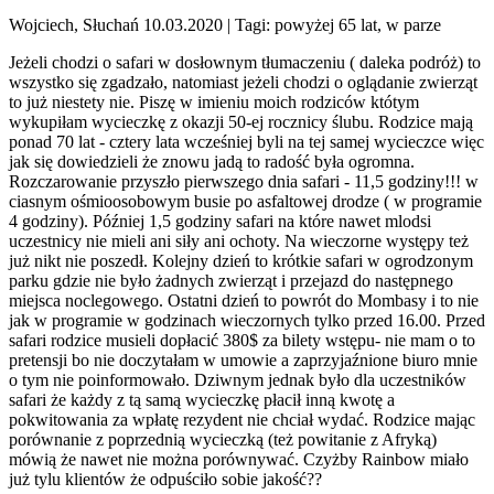
Wojciech, Słuchań 10.03.2020
| Tagi: powyżej 65 lat, w parze
Jeżeli chodzi o safari w dosłownym tłumaczeniu ( daleka podróż) to
wszystko się zgadzało, natomiast jeżeli chodzi o oglądanie zwierząt
to już niestety nie. Piszę w imieniu moich rodziców któtym
wykupiłam wycieczkę z okazji 50-ej rocznicy ślubu. Rodzice mają
ponad 70 lat - cztery lata wcześniej byli na tej samej wycieczce więc
jak się dowiedzieli że znowu jadą to radość była ogromna.
Rozczarowanie przyszło pierwszego dnia safari - 11,5 godziny!!! w
ciasnym ośmioosobowym busie po asfaltowej drodze ( w programie
4 godziny). Później 1,5 godziny safari na które nawet mlodsi
uczestnicy nie mieli ani siły ani ochoty. Na wieczorne występy też
już nikt nie poszedł. Kolejny dzień to krótkie safari w ogrodzonym
parku gdzie nie było żadnych zwierząt i przejazd do następnego
miejsca noclegowego. Ostatni dzień to powrót do Mombasy i to nie
jak w programie w godzinach wieczornych tylko przed 16.00. Przed
safari rodzice musieli dopłacić 380$ za bilety wstępu- nie mam o to
pretensji bo nie doczytałam w umowie a zaprzyjaźnione biuro mnie
o tym nie poinformowało. Dziwnym jednak było dla uczestników
safari że każdy z tą samą wycieczkę płacił inną kwotę a
pokwitowania za wpłatę rezydent nie chciał wydać. Rodzice mając
porównanie z poprzednią wycieczką (też powitanie z Afryką)
mówią że nawet nie można porównywać. Czyżby Rainbow miało
już tylu klientów że odpuściło sobie jakość??