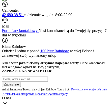
Call center
42 680 38 51
codziennie
w godz. 8:00-22:00
Mail
Formularz kontaktowy
Nasi konsultanci są do Twojej dyspozycji 7
dni w tygodniu
Biura Rainbow
Odwiedź jedno z ponad
100 biur Rainbow
w całej Polsce i
zarezerwuj swój
wymarzony urlop
Jeśli chcesz
jako pierwszy otrzymać najlepsze oferty
i inne wiadomości
marketingowe wprost na Twoją skrzynkę,
ZAPISZ SIĘ NA NEWSLETTER:
Zapisz się
Administratorem Twoich danych jest Rainbow Tours S.A.
Dowiedz się więcej o ochronie
Twoich danych oraz prawie i sposobie wycofania zgody
.
O nas