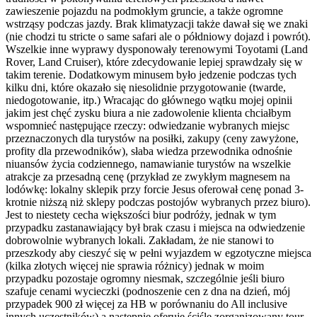
zawieszenie pojazdu na podmokłym gruncie, a także ogromne
wstrząsy podczas jazdy. Brak klimatyzacji także dawał się we znaki
(nie chodzi tu stricte o same safari ale o półdniowy dojazd i powrót).
Wszelkie inne wyprawy dysponowały terenowymi Toyotami (Land
Rover, Land Cruiser), które zdecydowanie lepiej sprawdzały się w
takim terenie. Dodatkowym minusem było jedzenie podczas tych
kilku dni, które okazało się niesolidnie przygotowanie (twarde,
niedogotowanie, itp.) Wracając do głównego wątku mojej opinii
jakim jest chęć zysku biura a nie zadowolenie klienta chciałbym
wspomnieć następujące rzeczy: odwiedzanie wybranych miejsc
przeznaczonych dla turystów na posiłki, zakupy (ceny zawyżone,
profity dla przewodników), słaba wiedza przewodnika odnośnie
niuansów życia codziennego, namawianie turystów na wszelkie
atrakcje za przesadną cenę (przykład ze zwykłym magnesem na
lodówkę: lokalny sklepik przy forcie Jesus oferował cenę ponad 3-
krotnie niższą niż sklepy podczas postojów wybranych przez biuro).
Jest to niestety cecha większości biur podróży, jednak w tym
przypadku zastanawiający był brak czasu i miejsca na odwiedzenie
dobrowolnie wybranych lokali. Zakładam, że nie stanowi to
przeszkody aby cieszyć się w pełni wyjazdem w egzotyczne miejsca
(kilka złotych więcej nie sprawia różnicy) jednak w moim
przypadku pozostaje ogromny niesmak, szczególnie jeśli biuro
szafuje cenami wycieczki (podnoszenie cen z dna na dzień, mój
przypadek 900 zł więcej za HB w porównaniu do All inclusive
innych uczestników) a następnie oferuje ściśle zorganizowany tour