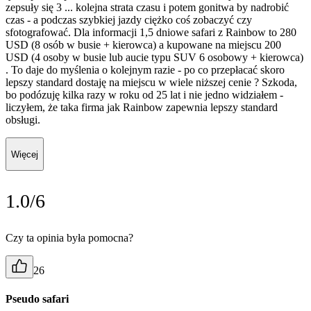
zepsuły się 3 ... kolejna strata czasu i potem gonitwa by nadrobić
czas - a podczas szybkiej jazdy ciężko coś zobaczyć czy
sfotografować. Dla informacji 1,5 dniowe safari z Rainbow to 280
USD (8 osób w busie + kierowca) a kupowane na miejscu 200
USD (4 osoby w busie lub aucie typu SUV 6 osobowy + kierowca)
. To daje do myślenia o kolejnym razie - po co przepłacać skoro
lepszy standard dostaję na miejscu w wiele niższej cenie ? Szkoda,
bo podózuję kilka razy w roku od 25 lat i nie jedno widziałem -
liczyłem, że taka firma jak Rainbow zapewnia lepszy standard
obsługi.
Więcej
1.0/6
Czy ta opinia była pomocna?
26
Pseudo safari