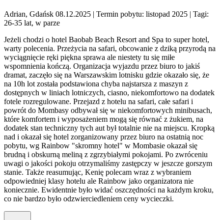
Adrian, Gdańsk 08.12.2025
| Termin pobytu: listopad 2025
| Tagi:
26-35 lat, w parze
Jeżeli chodzi o hotel Baobab Beach Resort and Spa to super hotel,
warty polecenia. Przeżycia na safari, obcowanie z dziką przyrodą na
wyciągnięcie ręki piękna sprawa ale niestety tu się miłe
wspomnienia kończą. Organizacja wyjazdu przez biuro to jakiś
dramat, zaczęło się na Warszawskim lotnisku gdzie okazało się, że
na 10h lot została podstawiona chyba najstarsza z maszyn z
dostępnych w liniach lotniczych, ciasno, niekomfortowo na dodatek
fotele rozregulowane. Przejazd z hotelu na safari, całe safari i
powrót do Mombasy odbywał się w niekomfortowych minibusach,
które komfortem i wyposażeniem mogą się równać z żukiem, na
dodatek stan techniczny tych aut był totalnie nie na miejscu. Kropką
nad i okazał się hotel zorganizowany przez biuro na ostatnią noc
pobytu, wg Rainbow "skromny hotel" w Mombasie okazał się
brudną i obskurną meliną z zgrzybiałymi pokojami. Po zwróceniu
uwagi o jakości pokoju otrzymaliśmy zastępczy w jeszcze gorszym
stanie. Także reasumując, Kenię polecam wraz z wybraniem
odpowiedniej klasy hotelu ale Rainbow jako organizatora nie
koniecznie. Ewidentnie było widać oszczędności na każdym kroku,
co nie bardzo było odzwierciedleniem ceny wycieczki.