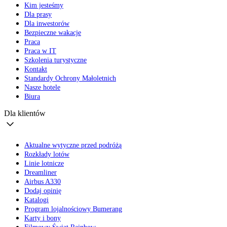
Kim jesteśmy
Dla prasy
Dla inwestorów
Bezpieczne wakacje
Praca
Praca w IT
Szkolenia turystyczne
Kontakt
Standardy Ochrony Małoletnich
Nasze hotele
Biura
Dla klientów
Aktualne wytyczne przed podróżą
Rozkłady lotów
Linie lotnicze
Dreamliner
Airbus A330
Dodaj opinię
Katalogi
Program lojalnościowy Bumerang
Karty i bony