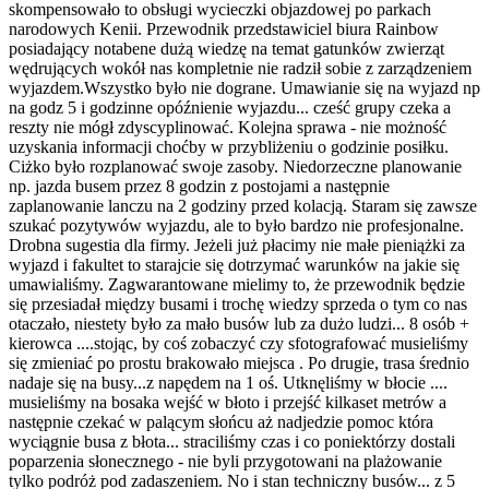
skompensowało to obsługi wycieczki objazdowej po parkach
narodowych Kenii. Przewodnik przedstawiciel biura Rainbow
posiadający notabene dużą wiedzę na temat gatunków zwierząt
wędrujących wokół nas kompletnie nie radził sobie z zarządzeniem
wyjazdem.Wszystko było nie dograne. Umawianie się na wyjazd np
na godz 5 i godzinne opóźnienie wyjazdu... cześć grupy czeka a
reszty nie mógł zdyscyplinować. Kolejna sprawa - nie możność
uzyskania informacji choćby w przybliżeniu o godzinie posiłku.
Ciżko było rozplanować swoje zasoby. Niedorzeczne planowanie
np. jazda busem przez 8 godzin z postojami a następnie
zaplanowanie lanczu na 2 godziny przed kolacją. Staram się zawsze
szukać pozytywów wyjazdu, ale to było bardzo nie profesjonalne.
Drobna sugestia dla firmy. Jeżeli już płacimy nie małe pieniążki za
wyjazd i fakultet to starajcie się dotrzymać warunków na jakie się
umawialiśmy. Zagwarantowane mielimy to, że przewodnik będzie
się przesiadał między busami i trochę wiedzy sprzeda o tym co nas
otaczało, niestety było za mało busów lub za dużo ludzi... 8 osób +
kierowca ....stojąc, by coś zobaczyć czy sfotografować musieliśmy
się zmieniać po prostu brakowało miejsca . Po drugie, trasa średnio
nadaje się na busy...z napędem na 1 oś. Utknęliśmy w błocie ....
musieliśmy na bosaka wejść w błoto i przejść kilkaset metrów a
następnie czekać w palącym słońcu aż nadjedzie pomoc która
wyciągnie busa z błota... straciliśmy czas i co poniektórzy dostali
poparzenia słonecznego - nie byli przygotowani na plażowanie
tylko podróż pod zadaszeniem. No i stan techniczny busów... z 5