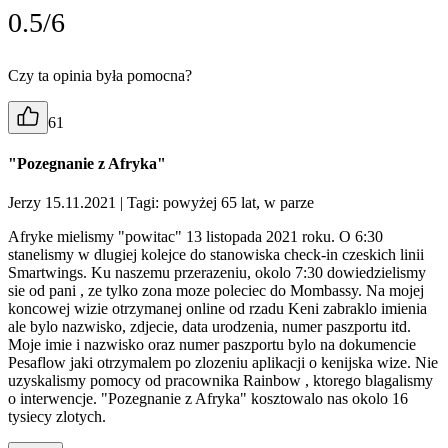
0.5/6
Czy ta opinia była pomocna?
61
"Pozegnanie z Afryka"
Jerzy 15.11.2021
| Tagi: powyżej 65 lat, w parze
Afryke mielismy "powitac" 13 listopada 2021 roku. O 6:30
stanelismy w dlugiej kolejce do stanowiska check-in czeskich linii
Smartwings. Ku naszemu przerazeniu, okolo 7:30 dowiedzielismy
sie od pani , ze tylko zona moze poleciec do Mombassy. Na mojej
koncowej wizie otrzymanej online od rzadu Keni zabraklo imienia
ale bylo nazwisko, zdjecie, data urodzenia, numer paszportu itd.
Moje imie i nazwisko oraz numer paszportu bylo na dokumencie
Pesaflow jaki otrzymalem po zlozeniu aplikacji o kenijska wize. Nie
uzyskalismy pomocy od pracownika Rainbow , ktorego blagalismy
o interwencje. "Pozegnanie z Afryka" kosztowalo nas okolo 16
tysiecy zlotych.