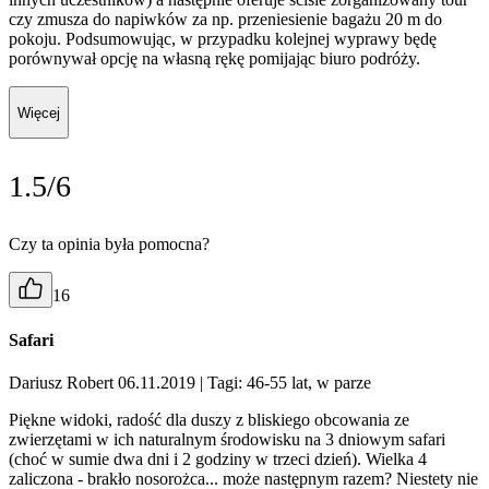
czy zmusza do napiwków za np. przeniesienie bagażu 20 m do
pokoju. Podsumowując, w przypadku kolejnej wyprawy będę
porównywał opcję na własną rękę pomijając biuro podróży.
Więcej
1.5/6
Czy ta opinia była pomocna?
16
Safari
Dariusz Robert 06.11.2019
| Tagi: 46-55 lat, w parze
Piękne widoki, radość dla duszy z bliskiego obcowania ze
zwierzętami w ich naturalnym środowisku na 3 dniowym safari
(choć w sumie dwa dni i 2 godziny w trzeci dzień). Wielka 4
zaliczona - brakło nosorożca... może następnym razem? Niestety nie