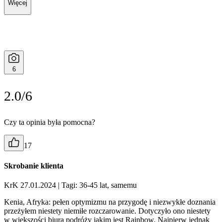
Więcej
6
2.0/6
Czy ta opinia była pomocna?
17
Skrobanie klienta
KrK 27.01.2024
| Tagi: 36-45 lat, samemu
Kenia, Afryka: pełen optymizmu na przygodę i niezwykłe doznania
przeżyłem niestety niemiłe rozczarowanie. Dotyczyło ono niestety
w większości biura podróży jakim jest Rainbow. Najpierw jednak