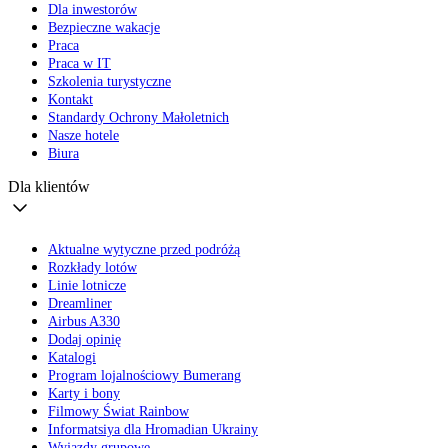
Dla inwestorów
Bezpieczne wakacje
Praca
Praca w IT
Szkolenia turystyczne
Kontakt
Standardy Ochrony Małoletnich
Nasze hotele
Biura
Dla klientów
Aktualne wytyczne przed podróżą
Rozkłady lotów
Linie lotnicze
Dreamliner
Airbus A330
Dodaj opinię
Katalogi
Program lojalnościowy Bumerang
Karty i bony
Filmowy Świat Rainbow
Informatsiya dla Hromadian Ukrainy
Wyjazdy grupowe