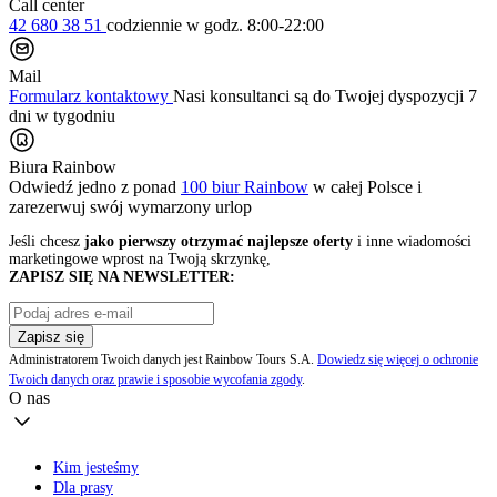
Call center
42 680 38 51
codziennie
w godz. 8:00-22:00
Mail
Formularz kontaktowy
Nasi konsultanci są do Twojej dyspozycji 7
dni w tygodniu
Biura Rainbow
Odwiedź jedno z ponad
100 biur Rainbow
w całej Polsce i
zarezerwuj swój
wymarzony urlop
Jeśli chcesz
jako pierwszy otrzymać najlepsze oferty
i inne wiadomości
marketingowe wprost na Twoją skrzynkę,
ZAPISZ SIĘ NA NEWSLETTER:
Zapisz się
Administratorem Twoich danych jest Rainbow Tours S.A.
Dowiedz się więcej o ochronie
Twoich danych oraz prawie i sposobie wycofania zgody
.
O nas
Kim jesteśmy
Dla prasy