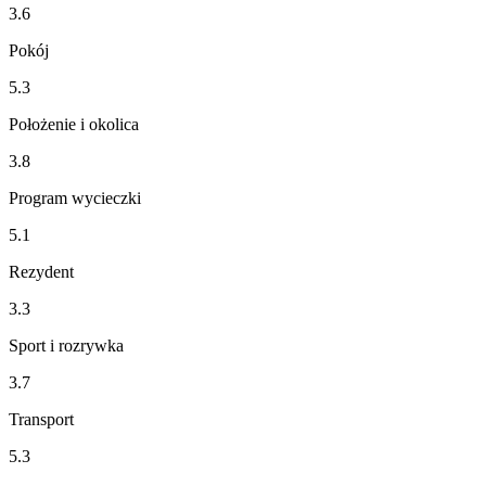
3.6
Pokój
5.3
Położenie i okolica
3.8
Program wycieczki
5.1
Rezydent
3.3
Sport i rozrywka
3.7
Transport
5.3