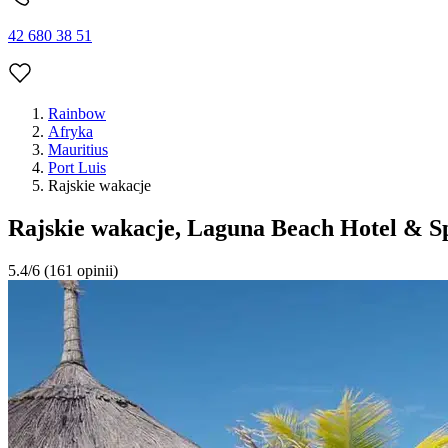
42 680 38 51
Rainbow
Afryka
Mauritius
Port Luis
Rajskie wakacje
Rajskie wakacje, Laguna Beach Hotel & S
5.4/6
(161 opinii)