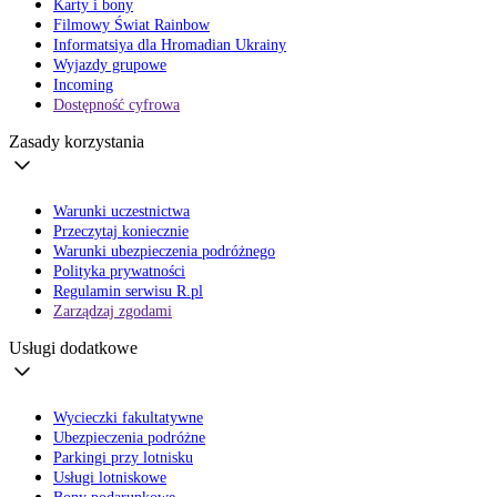
Karty i bony
Filmowy Świat Rainbow
Informatsiya dla Hromadian Ukrainy
Wyjazdy grupowe
Incoming
Dostępność cyfrowa
Zasady korzystania
Warunki uczestnictwa
Przeczytaj koniecznie
Warunki ubezpieczenia podróżnego
Polityka prywatności
Regulamin serwisu R.pl
Zarządzaj zgodami
Usługi dodatkowe
Wycieczki fakultatywne
Ubezpieczenia podróżne
Parkingi przy lotnisku
Usługi lotniskowe