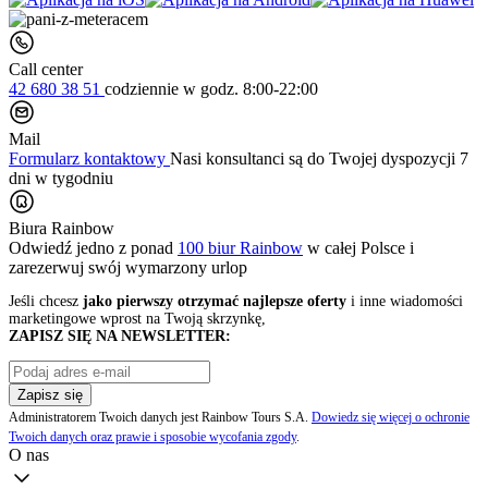
Call center
42 680 38 51
codziennie
w godz. 8:00-22:00
Mail
Formularz kontaktowy
Nasi konsultanci są do Twojej dyspozycji 7
dni w tygodniu
Biura Rainbow
Odwiedź jedno z ponad
100 biur Rainbow
w całej Polsce i
zarezerwuj swój
wymarzony urlop
Jeśli chcesz
jako pierwszy otrzymać najlepsze oferty
i inne wiadomości
marketingowe wprost na Twoją skrzynkę,
ZAPISZ SIĘ NA NEWSLETTER:
Zapisz się
Administratorem Twoich danych jest Rainbow Tours S.A.
Dowiedz się więcej o ochronie
Twoich danych oraz prawie i sposobie wycofania zgody
.
O nas