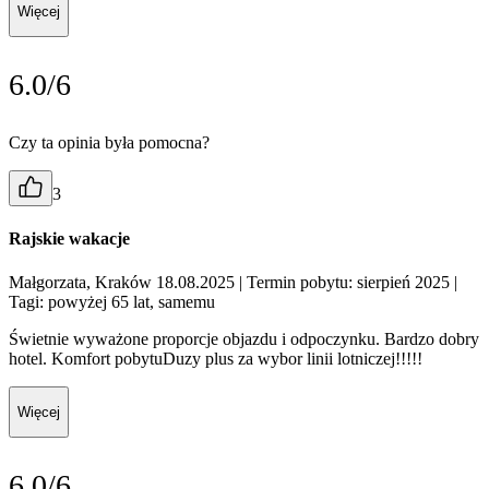
Więcej
6.0/6
Czy ta opinia była pomocna?
3
Rajskie wakacje
Małgorzata, Kraków 18.08.2025
| Termin pobytu: sierpień 2025
|
Tagi: powyżej 65 lat, samemu
Świetnie wyważone proporcje objazdu i odpoczynku. Bardzo dobry
hotel. Komfort pobytuDuzy plus za wybor linii lotniczej!!!!!
Więcej
6.0/6