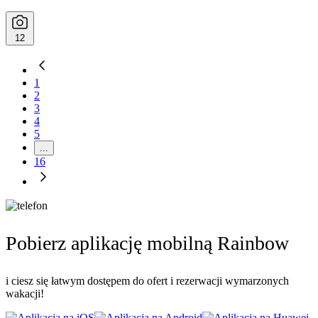
12
1
2
3
4
5
...
16
Pobierz aplikację mobilną Rainbow
i ciesz się łatwym dostępem do ofert i rezerwacji wymarzonych
wakacji!