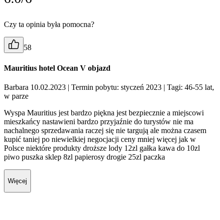
Czy ta opinia była pomocna?
58
Mauritius hotel Ocean V objazd
Barbara 10.02.2023
| Termin pobytu: styczeń 2023
| Tagi: 46-55 lat,
w parze
Wyspa Mauritius jest bardzo piękna jest bezpiecznie a miejscowi
mieszkańcy nastawieni bardzo przyjaźnie do turystów nie ma
nachalnego sprzedawania raczej się nie targują ale można czasem
kupić taniej po niewielkiej negocjacji ceny mniej więcej jak w
Polsce niektóre produkty droższe lody 12zl gałka kawa do 10zl
piwo puszka sklep 8zl papierosy drogie 25zl paczka
Więcej