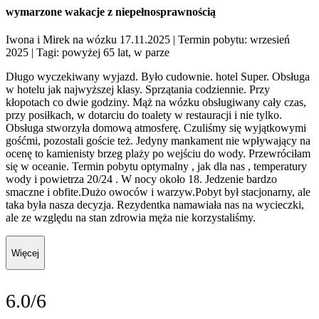
wymarzone wakacje z niepełnosprawnością
Iwona i Mirek na wózku 17.11.2025
| Termin pobytu: wrzesień
2025
| Tagi: powyżej 65 lat, w parze
Długo wyczekiwany wyjazd. Było cudownie. hotel Super. Obsługa
w hotelu jak najwyższej klasy. Sprzątania codziennie. Przy
kłopotach co dwie godziny. Mąż na wózku obsługiwany cały czas,
przy posiłkach, w dotarciu do toalety w restauracji i nie tylko.
Obsługa stworzyła domową atmosferę. Czuliśmy się wyjątkowymi
gośćmi, pozostali goście też. Jedyny mankament nie wpływający na
ocenę to kamienisty brzeg plaży po wejściu do wody. Przewróciłam
się w oceanie. Termin pobytu optymalny , jak dla nas , temperatury
wody i powietrza 20/24 . W nocy około 18. Jedzenie bardzo
smaczne i obfite.Dużo owoców i warzyw.Pobyt był stacjonarny, ale
taka była nasza decyzja. Rezydentka namawiała nas na wycieczki,
ale ze względu na stan zdrowia męża nie korzystaliśmy.
Więcej
6.0/6