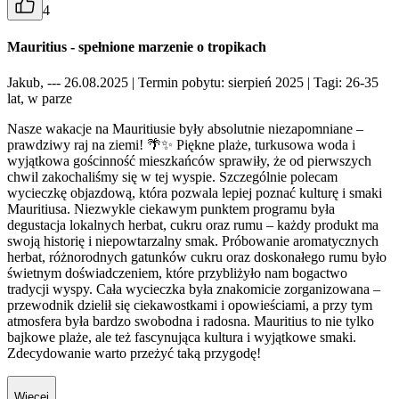
4
Mauritius - spełnione marzenie o tropikach
Jakub, --- 26.08.2025
| Termin pobytu: sierpień 2025
| Tagi: 26-35
lat, w parze
Nasze wakacje na Mauritiusie były absolutnie niezapomniane –
prawdziwy raj na ziemi! 🌴✨ Piękne plaże, turkusowa woda i
wyjątkowa gościnność mieszkańców sprawiły, że od pierwszych
chwil zakochaliśmy się w tej wyspie. Szczególnie polecam
wycieczkę objazdową, która pozwala lepiej poznać kulturę i smaki
Mauritiusa. Niezwykle ciekawym punktem programu była
degustacja lokalnych herbat, cukru oraz rumu – każdy produkt ma
swoją historię i niepowtarzalny smak. Próbowanie aromatycznych
herbat, różnorodnych gatunków cukru oraz doskonałego rumu było
świetnym doświadczeniem, które przybliżyło nam bogactwo
tradycji wyspy. Cała wycieczka była znakomicie zorganizowana –
przewodnik dzielił się ciekawostkami i opowieściami, a przy tym
atmosfera była bardzo swobodna i radosna. Mauritius to nie tylko
bajkowe plaże, ale też fascynująca kultura i wyjątkowe smaki.
Zdecydowanie warto przeżyć taką przygodę!
Więcej