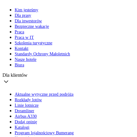
Kim jesteśmy
Dla prasy
Dla inwestorów
Bezpieczne wakacje
Praca
Praca w IT
Szkolenia turystyczne
Kontakt
Standardy Ochrony Małoletnich
Nasze hotele
Biura
Dla klientów
Aktualne wytyczne przed podróżą
Rozkłady lotów
Linie lotnicze
Dreamliner
Airbus A330
Dodaj opinię
Katalogi
Program lojalnościowy Bumerang