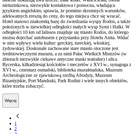
nietuzinkowa, niezwykle kontaktowa i pomocna, władająca
językiem angielskim, sprawia, że pomimo skromnych warunków,
adekwatnych zresztą do ceny, do tego miejsca chce się wracać.
Hotel stanowi znakomitą bazę do zwiedzania wyspy Rodos, a także
położonych w niewielkiej odległości małych wysp Symi i Halki. W
odległości 10 km od Ialissos znajduje się miasto Rodos, do którego
można dojechać autobusem z przystanku przy Hotelu Anita. Widać
w nim wpływy wielu kultur: greckiej, tureckiej, włoskiej,
żydowskiej. Doskonale zachowane stare miasto otoczone jest
średniowiecznymi murami, a za nimi Pałac Wielkich Mistrzów (w
zbiorach niezwykle ciekawe antyczne maski teatralne) i ulica
Rycerska, kilkadziesiąt kościołów i meczetów z XVI w., synagoga z
XVI w., cmentarz osmański, biblioteka muzułmańska, Muzeum
Archeologiczne ze zjawiskową rzeźbą Afrodyty, Muzeum
Bizantyjskie, Port Mandraki, Park Rodini i wiele innych obiektów,
które trzeba zobaczyć.
Więcej
1
2