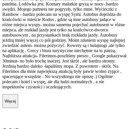
patelnia. Lodówka jest. Komary malutkie gryzą w nocy- bardzo
swędzi. Mojego partnera nie pogryzły, tylko mnie. Wycieczki z
Rainbow - bardzo polecam na wyspę Symi. Autobus dojeżdża do
krańcówki w mieście Rodos , gdzie są inne autobusy jadące w
różne miejsca wyspy- można samemu pojechać autobusem w różne
miejsca, ale rozkład jazdy jest tylko na krańcówce-dworcu
autobusowym , na przystankach brak rozkładu jazdy. Autobusy
jeżdżą mniej więcej co pół godziny. Moim zdaniem wyspę najlepiej
zwiedzać autem- można pożyczyć. Rowery są i hulajnogi ,ale tylko
na aplikację . Grecy i biura turystyczne niechętnie na to patrzą.
Najbliższa atrakcja- Filerimos-poszliśmy pieszo , Google pokazywał
30minut- no było trochę inaczej. Jest skrót , ale bardzo stromy.
Jezdnią bardzo daleko -łapaliśmy stopa. Z powrotem - skrót. Na
Filerimos dla mnie największą atrakcją były pawie wolno żyjące ,
spacerujące wszędzie . No wszystkiego nie opiszę :) Ogólnie
polecam i hotel i wyspę, ale dla ludzi normalnych , a nie
inspektorów czystości i oczekujących.
Więcej