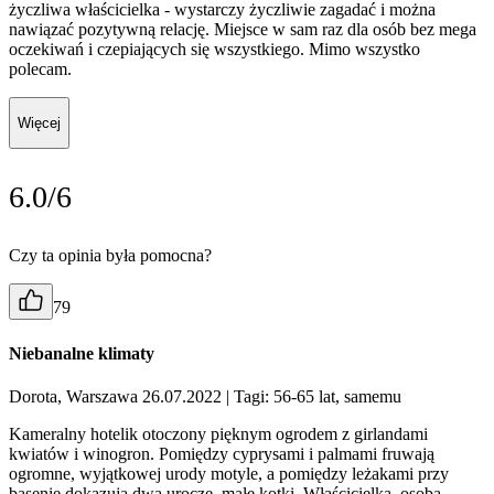
życzliwa właścicielka - wystarczy życzliwie zagadać i można
nawiązać pozytywną relację. Miejsce w sam raz dla osób bez mega
oczekiwań i czepiających się wszystkiego. Mimo wszystko
polecam.
Więcej
6.0/6
Czy ta opinia była pomocna?
79
Niebanalne klimaty
Dorota, Warszawa 26.07.2022
| Tagi: 56-65 lat, samemu
Kameralny hotelik otoczony pięknym ogrodem z girlandami
kwiatów i winogron. Pomiędzy cyprysami i palmami fruwają
ogromne, wyjątkowej urody motyle, a pomiędzy leżakami przy
basenie dokazują dwa urocze, małe kotki. Właścicielka, osoba