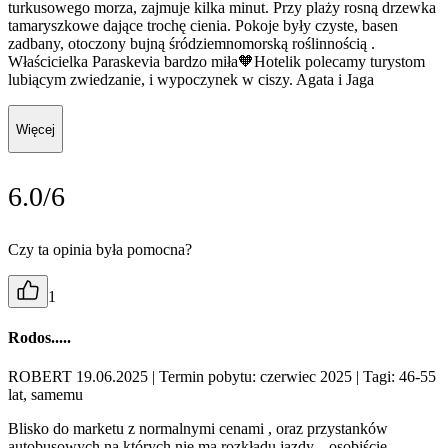
turkusowego morza, zajmuje kilka minut. Przy plaży rosną drzewka
tamaryszkowe dające trochę cienia. Pokoje były czyste, basen
zadbany, otoczony bujną śródziemnomorską roślinnością .
Właścicielka Paraskevia bardzo miła🧡Hotelik polecamy turystom
lubiącym zwiedzanie, i wypoczynek w ciszy. Agata i Jaga
Więcej
6.0/6
Czy ta opinia była pomocna?
1
Rodos.....
ROBERT 19.06.2025
| Termin pobytu: czerwiec 2025
| Tagi: 46-55
lat, samemu
Blisko do marketu z normalnymi cenami , oraz przystanków
autobusowych na których nie ma rozkładu jazdy... osobiście