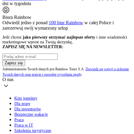
dni w tygodniu
Biura Rainbow
Odwiedź jedno z ponad
100 biur Rainbow
w całej Polsce i
zarezerwuj swój
wymarzony urlop
Jeśli chcesz
jako pierwszy otrzymać najlepsze oferty
i inne wiadomości
marketingowe wprost na Twoją skrzynkę,
ZAPISZ SIĘ NA NEWSLETTER:
Zapisz się
Administratorem Twoich danych jest Rainbow Tours S.A.
Dowiedz się więcej o ochronie
Twoich danych oraz prawie i sposobie wycofania zgody
.
O nas
Kim jesteśmy
Dla prasy
Dla inwestorów
Bezpieczne wakacje
Praca
Praca w IT
Szkolenia turystyczne