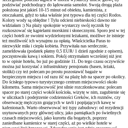
podziwiać podchodzący do lądowania samolot. Swoją drogą plaża
położona jest jakieś 10-15 minut od obiektu, kamienista, z
otoczakami, gdyż to taka właśnie jest typowa dla tej części Rodos.
Kolory wody są obłędne ! Tylu odcieni niebieskości dawno nie
widziałam :) Na plaży spokojnie wystarczy swój ręcznik by
rozkoszować się kąpielami morskimi i słonecznymi. Sporo jest w tej
części hoteli ze swoimi wydzielonymi leżakami, możliwe że istnieje
też możliwość ich wynajmu za opłatą. Właścicielka Paras to
niezwykle miła i ciepła kobieta. Przywitała nas serdecznie,
zameldowała (podatek płatny 0,5 EUR/ 1 dzień zgodnie z opisem),
poczęstowała kawą i sokiem. Pokój otrzymałam wcześniej niż jest
to w opisie hotelu, bo już po godzinie 11. Do tego czasu oczywiście
można już korzystać z infrastruktury pensjonatu (basen, leżaki,
stoliki) czy też polecam po prostu pozostawić bagaże w
bezpiecznym miejscu i od razu iść na plażę lub na spacer po okolicy.
Do ścisłego typowo turystycznego centrum miejscowości około
kilometra. Sama miejscowość jest silnie rozczłonkowana: polecam
spacer po starej części wokół kościoła, wizytę w nim, zagubienie się
w uliczkach i podejrzenie codzienności Greków, ich rozmów, czy
obserwację mężczyzn grających w tavli i popijających kawę w
kafenionach. Warto obserwować też typy zabudowy: od rezydencji
usytuowanych przy głównej ulicy, jako pamiątkach po świetlnych
czasach miejscowości, jako kurortu dla bogatych, poprzez
zaniedbane kamienice w starej części, aż po wielkie hotele w