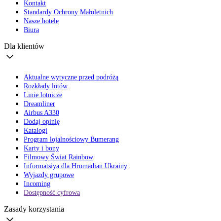
Kontakt
Standardy Ochrony Małoletnich
Nasze hotele
Biura
Dla klientów
Aktualne wytyczne przed podróżą
Rozkłady lotów
Linie lotnicze
Dreamliner
Airbus A330
Dodaj opinię
Katalogi
Program lojalnościowy Bumerang
Karty i bony
Filmowy Świat Rainbow
Informatsiya dla Hromadian Ukrainy
Wyjazdy grupowe
Incoming
Dostępność cyfrowa
Zasady korzystania