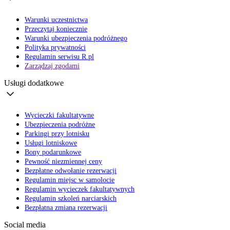
Warunki uczestnictwa
Przeczytaj koniecznie
Warunki ubezpieczenia podróżnego
Polityka prywatności
Regulamin serwisu R.pl
Zarządzaj zgodami
Usługi dodatkowe
Wycieczki fakultatywne
Ubezpieczenia podróżne
Parkingi przy lotnisku
Usługi lotniskowe
Bony podarunkowe
Pewność niezmiennej ceny
Bezpłatne odwołanie rezerwacji
Regulamin miejsc w samolocie
Regulamin wycieczek fakultatywnych
Regulamin szkoleń narciarskich
Bezpłatna zmiana rezerwacji
Social media