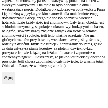
zapiekanki: moussakę, pastisio i warzywną, podane na talerzu ze
świeżymi warzywami. Dla mnie to było dopełnienie dnia i
wystarczająca porcja. Dodatkowo każdorazowa pogawędka z Paras
i jej rodziną w języku greckim stanowiła dla mnie kwintesencję
doświadczania Grecji, czego nie sposób odczuć w wielkich
hotelach, gdzie każdy gość jest anonimowy. Cały teren obiektu jest
schludnie utrzymany, są pokoje z oknami wychodzącymi na basen,
na ogród, słowem: każdy znajdzie zakątek dla siebie w totalnej
anonimowości i spokoju, jeśli tego właśnie oczekuje. Nie ma
głośnych rozmów przy basenie, wrzasków, nawet jeśli gośćmi są
rodziny z dziećmi. Idylla nie istnieje? Zapraszamy do Paras, gdzie
za dnia usłyszysz pianie kogutów za płotem, dźwięki cykad,
poczytasz leniwie książkę na leżaku lub tarasie i zapomnisz o
codziennym zgiełku. Dostrzeżesz, że piękno jest niekiedy obecne w
prostocie. Jeśli chcesz zapomnieć o całym świecie, to właśnie tutaj.
Obiecałam Paras, że widzimy się za rok :)
Więcej