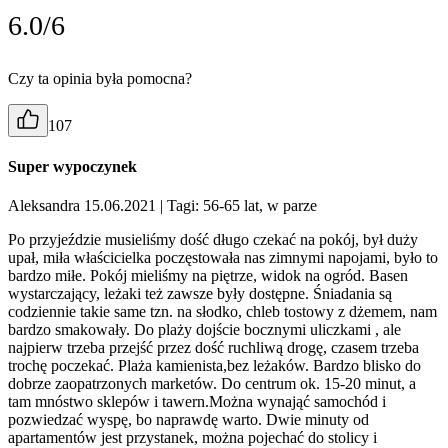
6.0/6
Czy ta opinia była pomocna?
107
Super wypoczynek
Aleksandra 15.06.2021
| Tagi: 56-65 lat, w parze
Po przyjeździe musieliśmy dość długo czekać na pokój, był duży
upał, miła właścicielka poczęstowała nas zimnymi napojami, było to
bardzo miłe. Pokój mieliśmy na piętrze, widok na ogród. Basen
wystarczający, leżaki też zawsze były dostępne. Śniadania są
codziennie takie same tzn. na słodko, chleb tostowy z dżemem, nam
bardzo smakowały. Do plaży dojście bocznymi uliczkami , ale
najpierw trzeba przejść przez dość ruchliwą drogę, czasem trzeba
trochę poczekać. Plaża kamienista,bez leżaków. Bardzo blisko do
dobrze zaopatrzonych marketów. Do centrum ok. 15-20 minut, a
tam mnóstwo sklepów i tawern.Można wynająć samochód i
pozwiedzać wyspę, bo naprawdę warto. Dwie minuty od
apartamentów jest przystanek, można pojechać do stolicy i