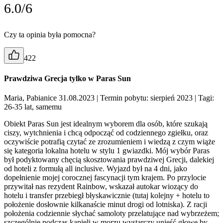
6.0/6
Czy ta opinia była pomocna?
422
Prawdziwa Grecja tylko w Paras Sun
Maria, Pabianice 31.08.2023
| Termin pobytu: sierpień 2023
| Tagi:
26-35 lat, samemu
Obiekt Paras Sun jest idealnym wyborem dla osób, które szukają
ciszy, wytchnienia i chcą odpocząć od codziennego zgiełku, oraz
oczywiście potrafią czytać ze zrozumieniem i wiedzą z czym wiąże
się kategoria lokalna hotelu w stylu 1 gwiazdki. Mój wybór Paras
był podyktowany chęcią skosztowania prawdziwej Grecji, dalekiej
od hoteli z formułą all inclusive. Wyjazd był na 4 dni, jako
dopełnienie mojej corocznej fascynacji tym krajem. Po przylocie
przywitał nas rezydent Rainbow, wskazał autokar wiozący do
hotelu i transfer przebiegł błyskawicznie (tutaj kolejny + hotelu to
położenie dosłownie kilkanaście minut drogi od lotniska). Z racji
położenia codziennie słychać samoloty przelatujące nad wybrzeżem;
szczególnie podczas kąpieli w morzu wystarczy unieść głowę by