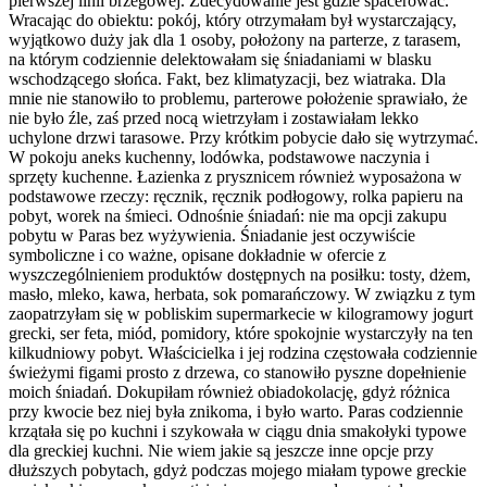
pierwszej linii brzegowej. Zdecydowanie jest gdzie spacerować.
Wracając do obiektu: pokój, który otrzymałam był wystarczający,
wyjątkowo duży jak dla 1 osoby, położony na parterze, z tarasem,
na którym codziennie delektowałam się śniadaniami w blasku
wschodzącego słońca. Fakt, bez klimatyzacji, bez wiatraka. Dla
mnie nie stanowiło to problemu, parterowe położenie sprawiało, że
nie było źle, zaś przed nocą wietrzyłam i zostawiałam lekko
uchylone drzwi tarasowe. Przy krótkim pobycie dało się wytrzymać.
W pokoju aneks kuchenny, lodówka, podstawowe naczynia i
sprzęty kuchenne. Łazienka z prysznicem również wyposażona w
podstawowe rzeczy: ręcznik, ręcznik podłogowy, rolka papieru na
pobyt, worek na śmieci. Odnośnie śniadań: nie ma opcji zakupu
pobytu w Paras bez wyżywienia. Śniadanie jest oczywiście
symboliczne i co ważne, opisane dokładnie w ofercie z
wyszczególnieniem produktów dostępnych na posiłku: tosty, dżem,
masło, mleko, kawa, herbata, sok pomarańczowy. W związku z tym
zaopatrzyłam się w pobliskim supermarkecie w kilogramowy jogurt
grecki, ser feta, miód, pomidory, które spokojnie wystarczyły na ten
kilkudniowy pobyt. Właścicielka i jej rodzina częstowała codziennie
świeżymi figami prosto z drzewa, co stanowiło pyszne dopełnienie
moich śniadań. Dokupiłam również obiadokolację, gdyż różnica
przy kwocie bez niej była znikoma, i było warto. Paras codziennie
krzątała się po kuchni i szykowała w ciągu dnia smakołyki typowe
dla greckiej kuchni. Nie wiem jakie są jeszcze inne opcje przy
dłuższych pobytach, gdyż podczas mojego miałam typowe greckie