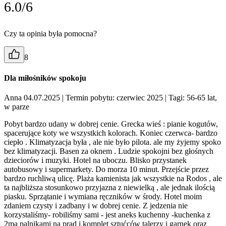
6.0/6
Czy ta opinia była pomocna?
8
Dla miłośników spokoju
Anna 04.07.2025
| Termin pobytu: czerwiec 2025
| Tagi: 56-65 lat,
w parze
Pobyt bardzo udany w dobrej cenie. Grecka wieś : pianie kogutów,
spacerujące koty we wszystkich kolorach. Koniec czerwca- bardzo
ciepło . Klimatyzacja była , ale nie było pilota. ale my żyjemy spoko
bez klimatyzacji. Basen za oknem . Ludzie spokojni bez głośnych
dzieciorów i muzyki. Hotel na uboczu. Blisko przystanek
autobusowy i supermarkety. Do morza 10 minut. Przejście przez
bardzo ruchliwą ulicę. Plaża kamienista jak wszystkie na Rodos , ale
ta najbliższa stosunkowo przyjazna z niewielką , ale jednak ilością
piasku. Sprzątanie i wymiana ręczników w środy. Hotel moim
zdaniem czysty i zadbany i w dobrej cenie. Z jedzenia nie
korzystaliśmy- robiliśmy sami - jest aneks kuchenny -kuchenka z
2ma palnikami na prąd i komplet sztućców talerzy i garnek oraz