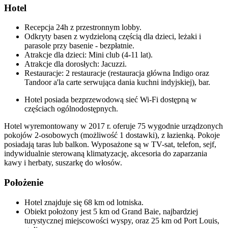
Hotel
Recepcja 24h z przestronnym lobby.
Odkryty basen z wydzieloną częścią dla dzieci, leżaki i
parasole przy basenie - bezpłatnie.
Atrakcje dla dzieci: Mini club (4-11 lat).
Atrakcje dla dorosłych: Jacuzzi.
Restauracje: 2 restauracje (restauracja główna Indigo oraz
Tandoor a'la carte serwująca dania kuchni indyjskiej), bar.
Hotel posiada bezprzewodową sieć Wi-Fi dostępną w
częściach ogólnodostępnych.
Hotel wyremontowany w 2017 r. oferuje 75 wygodnie urządzonych
pokojów 2-osobowych (możliwość 1 dostawki), z łazienką. Pokoje
posiadają taras lub balkon. Wyposażone są w TV-sat, telefon, sejf,
indywidualnie sterowaną klimatyzację, akcesoria do zaparzania
kawy i herbaty, suszarkę do włosów.
Położenie
Hotel znajduje się 68 km od lotniska.
Obiekt położony jest 5 km od Grand Baie, najbardziej
turystycznej miejscowości wyspy, oraz 25 km od Port Louis,