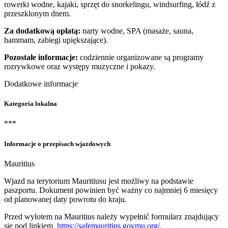
rowerki wodne, kajaki, sprzęt do snorkelingu, windsurfing, łódź z
przeszklonym dnem.
Za dodatkową opłatą:
narty wodne, SPA (masaże, sauna,
hammam, zabiegi upiększające).
Pozostałe informacje:
codziennie organizowane są programy
rozrywkowe oraz występy muzyczne i pokazy.
Dodatkowe informacje
Kategoria lokalna
***
Informacje o przepisach wjazdowych
Mauritius
Wjazd na terytorium Mauritiusu jest możliwy na podstawie
paszportu. Dokument powinien być ważny co najmniej 6 miesięcy
od planowanej daty powrotu do kraju.
Przed wylotem na Mauritius należy wypełnić formularz znajdujący
się pod linkiem ​
https://safemauritius.govmu.org/
. ​