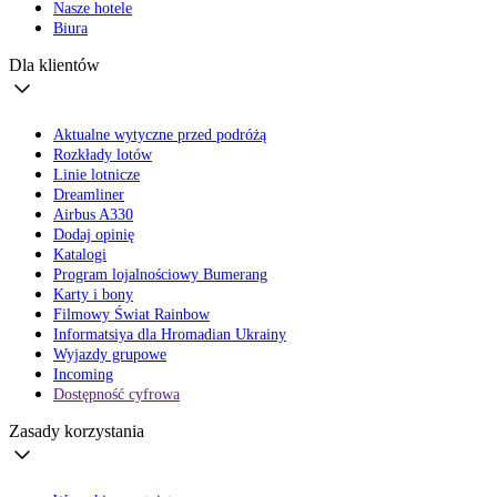
Nasze hotele
Biura
Dla klientów
Aktualne wytyczne przed podróżą
Rozkłady lotów
Linie lotnicze
Dreamliner
Airbus A330
Dodaj opinię
Katalogi
Program lojalnościowy Bumerang
Karty i bony
Filmowy Świat Rainbow
Informatsiya dla Hromadian Ukrainy
Wyjazdy grupowe
Incoming
Dostępność cyfrowa
Zasady korzystania