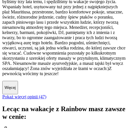
byliśmy trzy lata temu, i spędziliśmy tu wakacje swojego życia.
Wspaniały hotel, usytuowany tuż przy jednej z najpiękniejszych
plaż Mauritiusa, przestronne, bardzo komfortowe pokoje, smaczne,
świeże, różnorodne jedzenie, cudny śpiew ptaków o poranku,
zapach piniowego lasu i przede wszystkim ludzie, którzy tworzą
niesamowitą atmosferę tego miejsca. Menedżer, recepcjoniści,
kelnerzy, barmani, pokojówki, DJ, pamiętamy ich z imienia i z
twarzy, bo to ogromne zaangażowanie i praca tych ludzi tworzą
wyjątkową aurę tego hotelu. Bardzo pogodni, uśmiechnięci,
otwarci, uczynni, są jak jedna wielka rodzina, do której zawsze chce
się wracać. Cudowne wspomnienia pozostały po kilkukrotnym
skorzystaniu z szerokiej oferty masaży w przytulnym, klimatycznym
SPA. Niesamowite masaże ayurvedyjskie, a masaż tajski był wręcz
oszałamiający! Żona znów wyjeżdżała ze łzami w oczach:)Z
pewnością wrócimy tu jeszcze!
Więcej
Pokaż więcej opinii (47)
Lecąc na wakacje z Rainbow masz zawsze
w cenie: