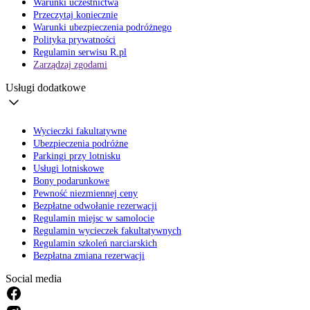
Warunki uczestnictwa
Przeczytaj koniecznie
Warunki ubezpieczenia podróżnego
Polityka prywatności
Regulamin serwisu R.pl
Zarządzaj zgodami
Usługi dodatkowe
Wycieczki fakultatywne
Ubezpieczenia podróżne
Parkingi przy lotnisku
Usługi lotniskowe
Bony podarunkowe
Pewność niezmiennej ceny
Bezpłatne odwołanie rezerwacji
Regulamin miejsc w samolocie
Regulamin wycieczek fakultatywnych
Regulamin szkoleń narciarskich
Bezpłatna zmiana rezerwacji
Social media