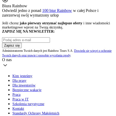
Biura Rainbow
Odwiedź jedno z ponad
100 biur Rainbow
w całej Polsce i
zarezerwuj swój
wymarzony urlop
Jeśli chcesz
jako pierwszy otrzymać najlepsze oferty
i inne wiadomości
marketingowe wprost na Twoją skrzynkę,
ZAPISZ SIĘ NA NEWSLETTER:
Zapisz się
Administratorem Twoich danych jest Rainbow Tours S.A.
Dowiedz się więcej o ochronie
Twoich danych oraz prawie i sposobie wycofania zgody
.
O nas
Kim jesteśmy
Dla prasy
Dla inwestorów
Bezpieczne wakacje
Praca
Praca w IT
Szkolenia turystyczne
Kontakt
Standardy Ochrony Małoletnich