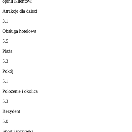
opinii Klientów.
Atrakcje dla dzieci
3.1
Obsługa hotelowa
5.5
Plaża
5.3
Pokój
5.1
Położenie i okolica
5.3
Rezydent
5.0
Sport i rozrywka