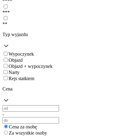
****
***
**
Typ wyjazdu
Wypoczynek
Objazd
Objazd + wypoczynek
Narty
Rejs statkiem
Cena
-
Cena za osobę
Za wszystkie osoby