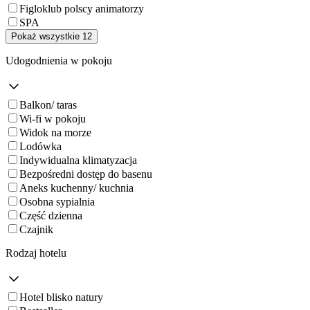
Figloklub polscy animatorzy
SPA
Pokaż wszystkie 12
Udogodnienia w pokoju
Balkon/ taras
Wi-fi w pokoju
Widok na morze
Lodówka
Indywidualna klimatyzacja
Bezpośredni dostęp do basenu
Aneks kuchenny/ kuchnia
Osobna sypialnia
Część dzienna
Czajnik
Rodzaj hotelu
Hotel blisko natury