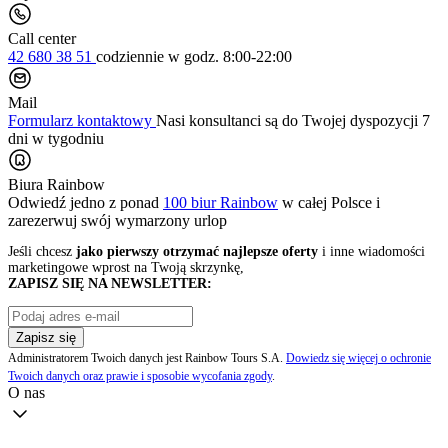
Call center
42 680 38 51
codziennie
w godz. 8:00-22:00
Mail
Formularz kontaktowy
Nasi konsultanci są do Twojej dyspozycji 7
dni w tygodniu
Biura Rainbow
Odwiedź jedno z ponad
100 biur Rainbow
w całej Polsce i
zarezerwuj swój
wymarzony urlop
Jeśli chcesz
jako pierwszy otrzymać najlepsze oferty
i inne wiadomości
marketingowe wprost na Twoją skrzynkę,
ZAPISZ SIĘ NA NEWSLETTER:
Zapisz się
Administratorem Twoich danych jest Rainbow Tours S.A.
Dowiedz się więcej o ochronie
Twoich danych oraz prawie i sposobie wycofania zgody
.
O nas