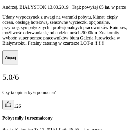
Andrzej, BIAŁYSTOK 13.03.2019
| Tagi: powyżej 65 lat, w parze
Udany wypoczynek z uwagi na warunki pobytu, klimat, ciepły
ocean, obsługę hotelową, sensowne wycieczki opcjonalne,
przyrodę, sympatycznych i profesjonalnych pracowników Rainbow,
możliwość oderwania się od codzienności -9000km. Znakomity
wyboór, super pomoc pracowników biura Galeria Jurowiecka w
Białymstoku. Fatalny catering w czarterze LOT-u !!!!!!!
Więcej
5.0/6
Czy ta opinia była pomocna?
126
Pobyt miły i urozmaicony
Beata, Katowice 23.12.2015
| Tagi: 46-55 lat, w parze