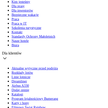
Kim jesteśmy
Dla prasy
Dla inwestorów
Bezpieczne wakacje
Praca
Praca w IT
Szkolenia turystyczne
Kontakt
Standardy Ochrony Małoletnich
Nasze hotele
Biura
Dla klientów
Aktualne wytyczne przed podróżą
Rozkłady lotów
Linie lotnicze
Dreamliner
Airbus A330
Dodaj opinię
Katalogi
Program lojalnościowy Bumerang
Karty i bony
Filmowy Świat Rainbow