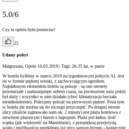
5.0/6
Czy ta opinia była pomocna?
25
Udany pobyt
Małgorzata, Opole 16.03.2019
| Tagi: 26-35 lat, w parze
W hotelu byliśmy w marcu 2019 na tygodniowym pobycie AI. Jest
on w formie pięknej wioski, z zachwycającym ogrodem.
Najsłabszym elementem hotelu są pokoje - są one niestety
przestarzałe i nadszarpnięte zębem czasu, na pocieszenie nasz pokój
był duży i wszystko w nim działało (choć klimatyzacja buczała
niemiłośniernie). Polecamy pokoje na pierwszym piętrze. Poza tym
w hotelu nie można się do niczego przyczepić. Po drugiej stronie
ulicy (dojście zajmowało nam ok. 2 minuty) jest plaża hotelowa z
serwisem plażowym i barem z napojami. Plaża jest ładna, dość
wąska (jak większość na Mauritiusie), z przepiękną przejrzystą
wodą i możliwością snorklingu już przy samym brzegu - koniecznie