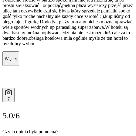
prostu zrelaksować i odpocząć,piękna plaża wystarczy przejść przez
ulicę tam oczywiście czai się Elwis który sprzedaje pamiątki spoko
gość tylko troche nachalny ale każdy chce zarobić ;-),kupiliśmy od
niego fajną figurkę Dodo.Na plaży trou aux biches można uprawiać
wiele sportów wodnych np parasailing super zabawa.W hotelu są
dwa baseny można popływac,jedzenia nie jest może dużo ale za to
bardzo dobre,obsługa hotelowa miła ogólnie myśle że ten hotel to
był dobry wybór.
Więcej
7
5.0/6
Czy ta opinia była pomocna?