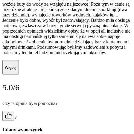
weźcie buty do wody ze względu na jeżowce! Poza tym w cenie są
przeróżne atrakcje - rejs łódką ze szklanym dnem i snorkling (dwa
razy dziennie), wynajęcie rowerków wodnych, kajaków itp...
Jedzenie było dobre, wybór był zadowalający. Bardzo miła obsługa
hotelowa, zwłaszcza w barze, gdzie serwują pyszną pinacoladę. W
poprzednich opiniach widzieliśmy opisy, że w opcji all inclusive nie
ma obsługi barmańskiej tylko samemu się nalewa sobie napoje
alkoholowe ? - obecnie był normalnie działający bar, z kartą menu i
fajnymi drinkami. Podsumowując byliśmy zadowoleni z pobytu i
polecamy ten hotel ludziom nieoczekującym luksusów.
Więcej
5.0/6
Czy ta opinia była pomocna?
7
Udany wypoczynek