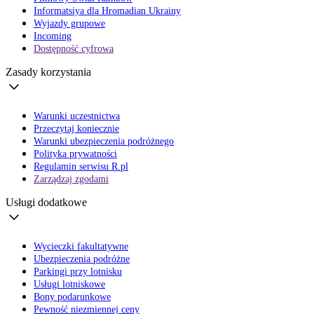
Informatsiya dla Hromadian Ukrainy
Wyjazdy grupowe
Incoming
Dostępność cyfrowa
Zasady korzystania
Warunki uczestnictwa
Przeczytaj koniecznie
Warunki ubezpieczenia podróżnego
Polityka prywatności
Regulamin serwisu R.pl
Zarządzaj zgodami
Usługi dodatkowe
Wycieczki fakultatywne
Ubezpieczenia podróżne
Parkingi przy lotnisku
Usługi lotniskowe
Bony podarunkowe
Pewność niezmiennej ceny