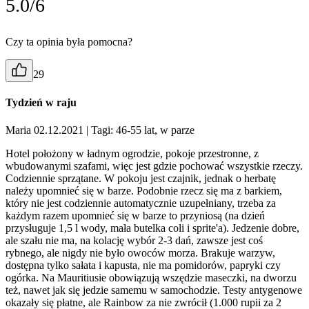
5.0/6
Czy ta opinia była pomocna?
29
Tydzień w raju
Maria 02.12.2021
| Tagi: 46-55 lat, w parze
Hotel położony w ładnym ogrodzie, pokoje przestronne, z
wbudowanymi szafami, więc jest gdzie pochować wszystkie rzeczy.
Codziennie sprzątane. W pokoju jest czajnik, jednak o herbatę
należy upomnieć się w barze. Podobnie rzecz się ma z barkiem,
który nie jest codziennie automatycznie uzupełniany, trzeba za
każdym razem upomnieć się w barze to przyniosą (na dzień
przysługuje 1,5 l wody, mała butelka coli i sprite'a). Jedzenie dobre,
ale szału nie ma, na kolację wybór 2-3 dań, zawsze jest coś
rybnego, ale nigdy nie było owoców morza. Brakuje warzyw,
dostępna tylko sałata i kapusta, nie ma pomidorów, papryki czy
ogórka. Na Mauritiusie obowiązują wszędzie maseczki, na dworzu
też, nawet jak się jedzie samemu w samochodzie. Testy antygenowe
okazały się płatne, ale Rainbow za nie zwrócił (1.000 rupii za 2