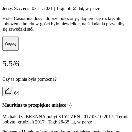
Jerzy, Szczecin 03.11.2021
| Tagi: 56-65 lat, w parze
Hotel Casuarina dosyć dobrze położony , dopiero się rozkręcali
,obłożenie hotelu w gości było niewielkie, na śniadania przydałby
się szwedzki stół
Więcej
5.5/6
Czy ta opinia była pomocna?
64
Mauritius to przepiękne miejsce ;-)
Michał i Iza BRENNA pobyt STYCZEŃ 2017 03.10.2017
| Termin
pobytu: grudzień 2017
| Tagi: 26-35 lat, w parze
Położenie Hotelu w bardzo spokojnym miejscu można się tu po