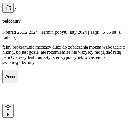
2
polecamy
Konrad 25.02.2024
| Termin pobytu: luty 2024
| Tagi: 46-55 lat, z
rodziną
fajny program,nie męczący dużo do zobaczenia można wzbogacić o
hiking, bo jest gdzie, ale rozumiem że nie wszyscy mogą dać radę
pani Ola rezydent, fantastyczna wypoczynek w casuarina
świetny,polecamy
Więcej
5