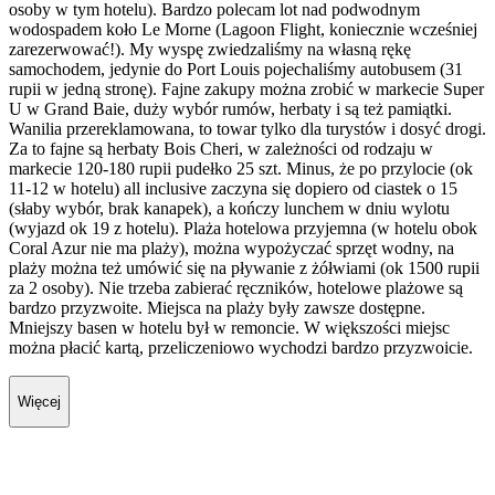
osoby w tym hotelu). Bardzo polecam lot nad podwodnym
wodospadem koło Le Morne (Lagoon Flight, koniecznie wcześniej
zarezerwować!). My wyspę zwiedzaliśmy na własną rękę
samochodem, jedynie do Port Louis pojechaliśmy autobusem (31
rupii w jedną stronę). Fajne zakupy można zrobić w markecie Super
U w Grand Baie, duży wybór rumów, herbaty i są też pamiątki.
Wanilia przereklamowana, to towar tylko dla turystów i dosyć drogi.
Za to fajne są herbaty Bois Cheri, w zależności od rodzaju w
markecie 120-180 rupii pudełko 25 szt. Minus, że po przylocie (ok
11-12 w hotelu) all inclusive zaczyna się dopiero od ciastek o 15
(słaby wybór, brak kanapek), a kończy lunchem w dniu wylotu
(wyjazd ok 19 z hotelu). Plaża hotelowa przyjemna (w hotelu obok
Coral Azur nie ma plaży), można wypożyczać sprzęt wodny, na
plaży można też umówić się na pływanie z żółwiami (ok 1500 rupii
za 2 osoby). Nie trzeba zabierać ręczników, hotelowe plażowe są
bardzo przyzwoite. Miejsca na plaży były zawsze dostępne.
Mniejszy basen w hotelu był w remoncie. W większości miejsc
można płacić kartą, przeliczeniowo wychodzi bardzo przyzwoicie.
Więcej