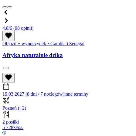
4.8/6
(98 opinii)
Objazd + wypoczynek
•
Gambia i Senegal
Afryka naturalnie dzika
19.03.2027 (8 dni / 7 noclegów)
inne terminy
Poznań
(+2)
2 posiłki
5 728
zł/os.