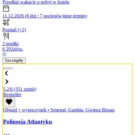
Przedłuż wakacje o pobyt w hotelu
11.12.2026 (8 dni / 7 noclegów)
inne terminy
Poznań
(+2)
2 posiłki
6 292
zł/os.
Szczegóły
5.2/6
(351 opinii)
Bestseller
Objazd + wypoczynek
•
Senegal, Gambia, Gwinea Bissau
Polinezja Atlantyku