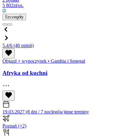
5 802
zł/os.
Szczegóły
5.4/6
(40 opinii)
Objazd + wypoczynek
•
Gambia i Senegal
Afryka od kuchni
19.03.2027 (8 dni / 7 noclegów)
inne terminy
Poznań
(+2)