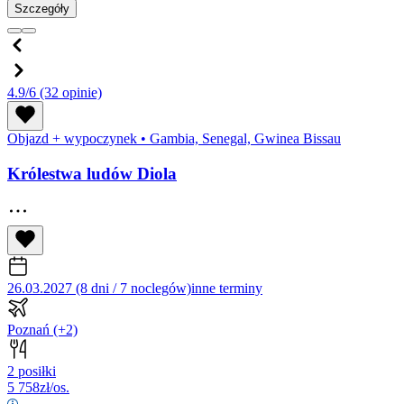
Szczegóły
4.9/6
(32 opinie)
Objazd + wypoczynek
•
Gambia, Senegal, Gwinea Bissau
Królestwa ludów Diola
26.03.2027 (8 dni / 7 noclegów)
inne terminy
Poznań
(+2)
2 posiłki
5 758
zł/os.