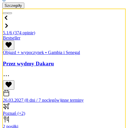
Szczegóły
5.1/6
(374 opinie)
Bestseller
Objazd + wypoczynek
•
Gambia i Senegal
Przez wydmy Dakaru
26.03.2027 (8 dni / 7 noclegów)
inne terminy
Poznań
(+2)
2 posiłki