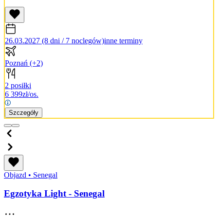
26.03.2027 (8 dni / 7 noclegów)
inne terminy
Poznań
(+2)
2 posiłki
6 399
zł/os.
Szczegóły
Objazd
•
Senegal
Egzotyka Light - Senegal