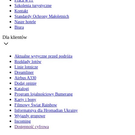
Praca w IT
Szkolenia turystyczne
Kontakt
Standardy Ochrony Małoletnich
Nasze hotele
Biura
Dla klientów
Aktualne wytyczne przed podróżą
Rozkłady lotów
Linie lotnicze
Dreamliner
Airbus A330
Dodaj opinię
Katalogi
Program lojalnościowy Bumerang
Karty i bony
Filmowy Świat Rainbow
Informatsiya dla Hromadian Ukrainy
Wyjazdy grupowe
Incoming
Dostępność cyfrowa