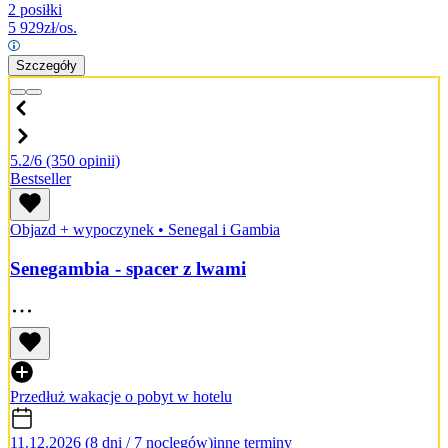
2 posiłki
5 929
zł/os.
Szczegóły
5.2/6
(350 opinii)
Bestseller
Objazd + wypoczynek
•
Senegal i Gambia
Senegambia - spacer z lwami
Przedłuż wakacje o pobyt w hotelu
11.12.2026 (8 dni / 7 noclegów)
inne terminy