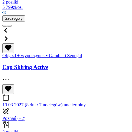
2 posiłki
5 799
zł/os.
Szczegóły
Objazd + wypoczynek
•
Gambia i Senegal
Cap Skiring Active
19.03.2027 (8 dni / 7 noclegów)
inne terminy
Poznań
(+2)
2 posiłki