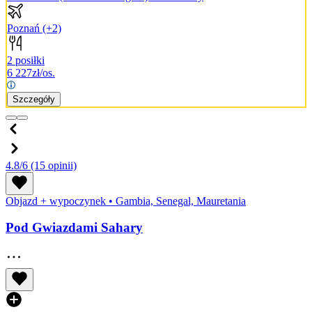
Poznań
(+2)
2 posiłki
6 227
zł/os.
Szczegóły
4.8/6
(15 opinii)
Objazd + wypoczynek
•
Gambia, Senegal, Mauretania
Pod Gwiazdami Sahary