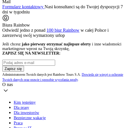
Mail
Formularz kontaktowy
Nasi konsultanci są do Twojej dyspozycji 7
dni w tygodniu
Biura Rainbow
Odwiedź jedno z ponad
100 biur Rainbow
w całej Polsce i
zarezerwuj swój
wymarzony urlop
Jeśli chcesz
jako pierwszy otrzymać najlepsze oferty
i inne wiadomości
marketingowe wprost na Twoją skrzynkę,
ZAPISZ SIĘ NA NEWSLETTER:
Zapisz się
Administratorem Twoich danych jest Rainbow Tours S.A.
Dowiedz się więcej o ochronie
Twoich danych oraz prawie i sposobie wycofania zgody
.
O nas
Kim jesteśmy
Dla prasy
Dla inwestorów
Bezpieczne wakacje
Praca