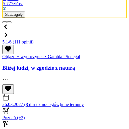
5 777
zł/os.
Szczegóły
5.1/6
(111 opinii)
Objazd + wypoczynek
•
Gambia i Senegal
Bliżej ludzi, w zgodzie z naturą
26.03.2027 (8 dni / 7 noclegów)
inne terminy
Poznań
(+2)