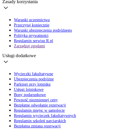
Zasady korzystania
Warunki uczestnictwa
Przeczytaj koniecznie
Warunki ubezpieczenia podróżnego
Polityka prywatności
Regulamin serwisu R.pl
Zarządzaj zgodami
Usługi dodatkowe
Wycieczki fakultatywne
Ubezpieczenia podróżne
Parkingi przy lotnisku
Usługi lotniskowe
Bony podarunkowe
Pewność niezmiennej ceny
Bezpłatne odwołanie rezerwacji
Regulamin miejsc w samolocie
Regulamin wycieczek fakultatywnych
Regulamin szkoleń narciarskich
Bezpłatna zmiana rezerwacji