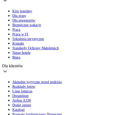
Kim jesteśmy
Dla prasy
Dla inwestorów
Bezpieczne wakacje
Praca
Praca w IT
Szkolenia turystyczne
Kontakt
Standardy Ochrony Małoletnich
Nasze hotele
Biura
Dla klientów
Aktualne wytyczne przed podróżą
Rozkłady lotów
Linie lotnicze
Dreamliner
Airbus A330
Dodaj opinię
Katalogi
Program lojalnościowy Bumerang