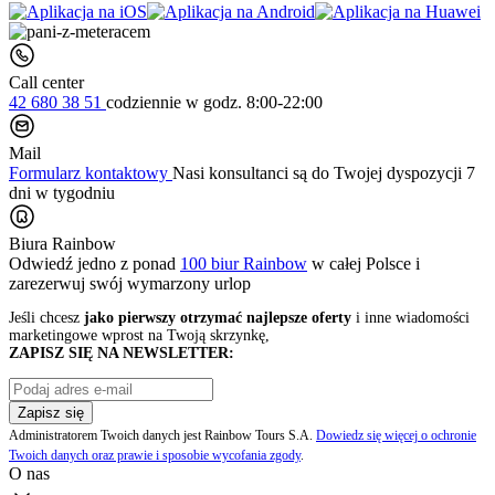
Call center
42 680 38 51
codziennie
w godz. 8:00-22:00
Mail
Formularz kontaktowy
Nasi konsultanci są do Twojej dyspozycji 7
dni w tygodniu
Biura Rainbow
Odwiedź jedno z ponad
100 biur Rainbow
w całej Polsce i
zarezerwuj swój
wymarzony urlop
Jeśli chcesz
jako pierwszy otrzymać najlepsze oferty
i inne wiadomości
marketingowe wprost na Twoją skrzynkę,
ZAPISZ SIĘ NA NEWSLETTER:
Zapisz się
Administratorem Twoich danych jest Rainbow Tours S.A.
Dowiedz się więcej o ochronie
Twoich danych oraz prawie i sposobie wycofania zgody
.
O nas