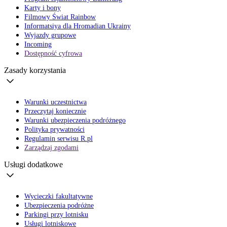
Karty i bony
Filmowy Świat Rainbow
Informatsiya dla Hromadian Ukrainy
Wyjazdy grupowe
Incoming
Dostępność cyfrowa
Zasady korzystania
Warunki uczestnictwa
Przeczytaj koniecznie
Warunki ubezpieczenia podróżnego
Polityka prywatności
Regulamin serwisu R.pl
Zarządzaj zgodami
Usługi dodatkowe
Wycieczki fakultatywne
Ubezpieczenia podróżne
Parkingi przy lotnisku
Usługi lotniskowe