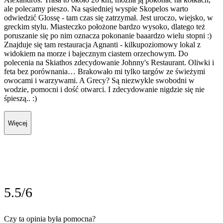
ale polecamy pieszo. Na sąsiedniej wyspie Skopelos warto
odwiedzić Glossę - tam czas się zatrzymał. Jest uroczo, wiejsko, w
greckim stylu. Miasteczko położone bardzo wysoko, dlatego też
poruszanie się po nim oznacza pokonanie baaardzo wielu stopni :)
Znajduje się tam restauracja Agnanti - kilkupoziomowy lokal z
widokiem na morze i bajecznym ciastem orzechowym. Do
polecenia na Skiathos zdecydowanie Johnny's Restaurant. Oliwki i
feta bez porównania… Brakowało mi tylko targów ze świeżymi
owocami i warzywami. A Grecy? Są niezwykle swobodni w
wodzie, pomocni i dość otwarci. I zdecydowanie nigdzie się nie
śpieszą.. :)
Więcej
5.5/6
Czy ta opinia była pomocna?