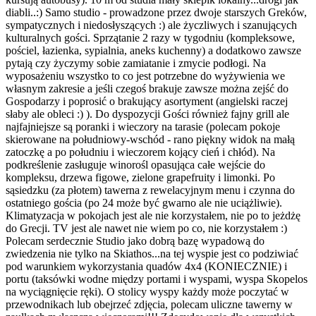
diabli..:) Samo studio - prowadzone przez dwoje starszych Greków,
sympatycznych i niedosłyszących :) ale życzliwych i szanujących
kulturalnych gości. Sprzątanie 2 razy w tygodniu (kompleksowe,
pościel, łazienka, sypialnia, aneks kuchenny) a dodatkowo zawsze
pytają czy życzymy sobie zamiatanie i zmycie podłogi. Na
wyposażeniu wszystko to co jest potrzebne do wyżywienia we
własnym zakresie a jeśli czegoś brakuje zawsze można zejść do
Gospodarzy i poprosić o brakujący asortyment (angielski raczej
słaby ale obleci :) ). Do dyspozycji Gości również fajny grill ale
najfajniejsze są poranki i wieczory na tarasie (polecam pokoje
skierowane na południowy-wschód - rano piękny widok na małą
zatoczkę a po południu i wieczorem kojący cień i chłód). Na
podkreślenie zasługuje winorośl opasująca całe wejście do
kompleksu, drzewa figowe, zielone grapefruity i limonki. Po
sąsiedzku (za płotem) tawerna z rewelacyjnym menu i czynna do
ostatniego gościa (po 24 może być gwarno ale nie uciążliwie).
Klimatyzacja w pokojach jest ale nie korzystałem, nie po to jeżdżę
do Grecji. TV jest ale nawet nie wiem po co, nie korzystałem :)
Polecam serdecznie Studio jako dobrą bazę wypadową do
zwiedzenia nie tylko na Skiathos...na tej wyspie jest co podziwiać
pod warunkiem wykorzystania quadów 4x4 (KONIECZNIE) i
portu (taksówki wodne między portami i wyspami, wyspa Skopelos
na wyciągnięcie ręki). O stolicy wyspy każdy może poczytać w
przewodnikach lub obejrzeć zdjęcia, polecam uliczne tawerny w