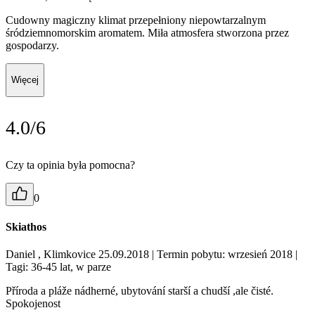
Cudowny magiczny klimat przepełniony niepowtarzalnym
śródziemnomorskim aromatem. Miła atmosfera stworzona przez
gospodarzy.
Więcej
4.0/6
Czy ta opinia była pomocna?
0
Skiathos
Daniel , Klimkovice 25.09.2018
| Termin pobytu: wrzesień 2018
|
Tagi: 36-45 lat, w parze
Příroda a pláže nádherné, ubytování starší a chudší ,ale čisté.
Spokojenost