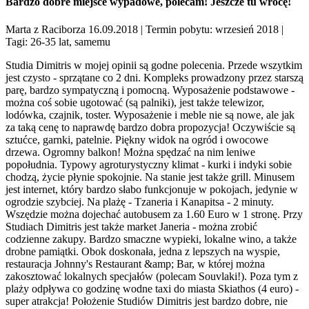
Bardzo dobre miejsce wypadowe, polecam! Jeszcze tu wrócę!
Marta z Raciborza 16.09.2018
| Termin pobytu: wrzesień 2018
|
Tagi: 26-35 lat, samemu
Studia Dimitris w mojej opinii są godne polecenia. Przede wszytkim
jest czysto - sprzątane co 2 dni. Kompleks prowadzony przez starszą
parę, bardzo sympatyczną i pomocną. Wyposażenie podstawowe -
można coś sobie ugotować (są palniki), jest także telewizor,
lodówka, czajnik, toster. Wyposażenie i meble nie są nowe, ale jak
za taką cenę to naprawdę bardzo dobra propozycja! Oczywiście są
sztućce, garnki, patelnie. Piękny widok na ogród i owocowe
drzewa. Ogromny balkon! Można spędzać na nim leniwe
popołudnia. Typowy agroturystyczny klimat - kurki i indyki sobie
chodzą, życie płynie spokojnie. Na stanie jest także grill. Minusem
jest internet, który bardzo słabo funkcjonuje w pokojach, jedynie w
ogrodzie szybciej. Na plażę - Tzaneria i Kanapitsa - 2 minuty.
Wszędzie można dojechać autobusem za 1.60 Euro w 1 stronę. Przy
Studiach Dimitris jest także market Janeria - można zrobić
codzienne zakupy. Bardzo smaczne wypieki, lokalne wino, a także
drobne pamiątki. Obok doskonała, jedna z lepszych na wyspie,
restauracja Johnny's Restaurant &amp; Bar, w której można
zakosztować lokalnych specjałów (polecam Souvlaki!). Poza tym z
plaży odpływa co godzinę wodne taxi do miasta Skiathos (4 euro) -
super atrakcja! Położenie Studiów Dimitris jest bardzo dobre, nie