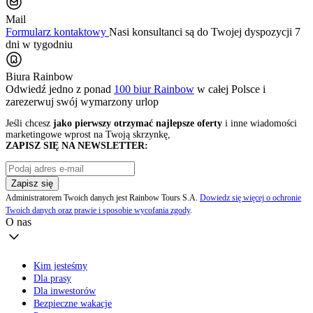
Mail
Formularz kontaktowy
Nasi konsultanci są do Twojej dyspozycji 7
dni w tygodniu
Biura Rainbow
Odwiedź jedno z ponad
100 biur Rainbow
w całej Polsce i
zarezerwuj swój
wymarzony urlop
Jeśli chcesz
jako pierwszy otrzymać najlepsze oferty
i inne wiadomości
marketingowe wprost na Twoją skrzynkę,
ZAPISZ SIĘ NA NEWSLETTER:
Zapisz się
Administratorem Twoich danych jest Rainbow Tours S.A.
Dowiedz się więcej o ochronie
Twoich danych oraz prawie i sposobie wycofania zgody
.
O nas
Kim jesteśmy
Dla prasy
Dla inwestorów
Bezpieczne wakacje