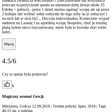
zaułkach zwłaszcza wieczorami!!! Zdecydowanie dla wszystkich
polecam wypożyczenie quada na minimum dobę (koszt około 35
€/dobę + paliwo) - przez 1 dzień można ogarnąć wyspę ale np przez
2 kolejne dni wybrać sobie rodzynki do tego żeby na je zobaczyć i
na nich lub w nich być... Decyzja indywidualna. Koniecznie wypad
statkiem na Laranię i na sąsiednią wyspę Skopelos, choć ja troszkę
plażą byłem nieco rozczarowany, może była to kwestia zbyt wielu
ludzi..
Więcej
4.5/6
Czy ta opinia była pomocna?
0
Magiczny aromat Grecji.
Marzanna, Gołcza 12.09.2018
| Termin pobytu: lipiec 2018
| Tagi:
46-55 lat, z rodziną