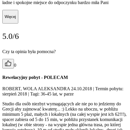
ładne i spokojne miejsce do odpoczynku bardzo miła Pani
Więcej
5.0/6
Czy ta opinia była pomocna?
0
Rewelacyjny pobyt - POLECAM
ROBERT, WOLA ALEKSANDRA 24.10.2018
| Termin pobytu:
sierpień 2018
| Tagi: 36-45 lat, w parze
Studio dla osób niezbyt wymagających ale nie po to jedziemy do
Grecji aby zajmować kwaterę... :) Lekko na uboczu, w pobliżu
minimum 5 plaż, małych i lokalnych (na całej wyspie jest ich 62!!!),
spacer zabiera od 5 do 15 min, w pobliżu przystanek komunikacji
lokalnej (w obie strony - na wyspie jedna główna trasa, po której
kursują autobusy). 10 m od studia mały sklepik lokalny...drogi jak