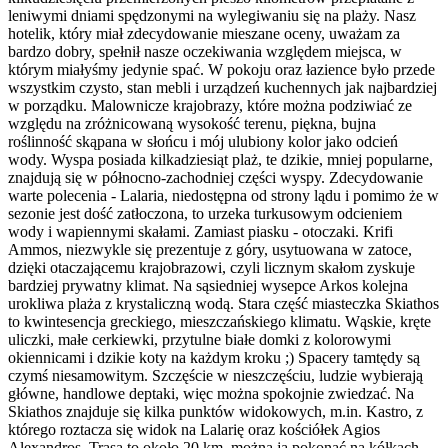
leniwymi dniami spędzonymi na wylegiwaniu się na plaży. Nasz
hotelik, który miał zdecydowanie mieszane oceny, uważam za
bardzo dobry, spełnił nasze oczekiwania względem miejsca, w
którym miałyśmy jedynie spać. W pokoju oraz łazience było przede
wszystkim czysto, stan mebli i urządzeń kuchennych jak najbardziej
w porządku. Malownicze krajobrazy, które można podziwiać ze
względu na zróżnicowaną wysokość terenu, piękna, bujna
roślinność skąpana w słońcu i mój ulubiony kolor jako odcień
wody. Wyspa posiada kilkadziesiąt plaż, te dzikie, mniej popularne,
znajdują się w północno-zachodniej części wyspy. Zdecydowanie
warte polecenia - Lalaria, niedostępna od strony lądu i pomimo że w
sezonie jest dość zatłoczona, to urzeka turkusowym odcieniem
wody i wapiennymi skałami. Zamiast piasku - otoczaki. Krifi
Ammos, niezwykle się prezentuje z góry, usytuowana w zatoce,
dzięki otaczającemu krajobrazowi, czyli licznym skałom zyskuje
bardziej prywatny klimat. Na sąsiedniej wysepce Arkos kolejna
urokliwa plaża z krystaliczną wodą. Stara część miasteczka Skiathos
to kwintesencja greckiego, mieszczańskiego klimatu. Wąskie, kręte
uliczki, małe cerkiewki, przytulne białe domki z kolorowymi
okiennicami i dzikie koty na każdym kroku ;) Spacery tamtędy są
czymś niesamowitym. Szczęście w nieszczęściu, ludzie wybierają
główne, handlowe deptaki, więc można spokojnie zwiedzać. Na
Skiathos znajduje się kilka punktów widokowych, m.in. Kastro, z
którego roztacza się widok na Lalarię oraz kościółek Agios
Alexandros. Trasa to około 20 km, można ją pokonać na kółkach,