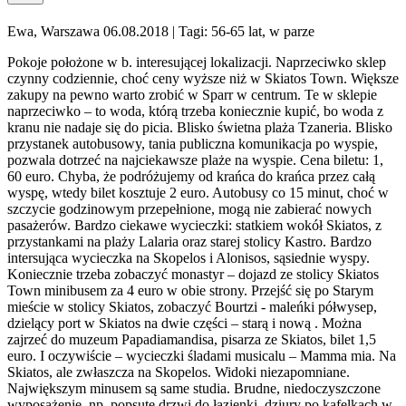
Ewa, Warszawa 06.08.2018
| Tagi: 56-65 lat, w parze
Pokoje położone w b. interesującej lokalizacji. Naprzeciwko sklep
czynny codziennie, choć ceny wyższe niż w Skiatos Town. Większe
zakupy na pewno warto zrobić w Sparr w centrum. Te w sklepie
naprzeciwko – to woda, którą trzeba koniecznie kupić, bo woda z
kranu nie nadaje się do picia. Blisko świetna plaża Tzaneria. Blisko
przystanek autobusowy, tania publiczna komunikacja po wyspie,
pozwala dotrzeć na najciekawsze plaże na wyspie. Cena biletu: 1,
60 euro. Chyba, że podróżujemy od krańca do krańca przez całą
wyspę, wtedy bilet kosztuje 2 euro. Autobusy co 15 minut, choć w
szczycie godzinowym przepełnione, mogą nie zabierać nowych
pasażerów. Bardzo ciekawe wycieczki: statkiem wokół Skiatos, z
przystankami na plaży Lalaria oraz starej stolicy Kastro. Bardzo
intersująca wycieczka na Skopelos i Alonisos, sąsiednie wyspy.
Koniecznie trzeba zobaczyć monastyr – dojazd ze stolicy Skiatos
Town minibusem za 4 euro w obie strony. Przejść się po Starym
mieście w stolicy Skiatos, zobaczyć Bourtzi - maleńki półwysep,
dzielący port w Skiatos na dwie części – starą i nową . Można
zajrzeć do muzeum Papadiamandisa, pisarza ze Skiatos, bilet 1,5
euro. I oczywiście – wycieczki śladami musicalu – Mamma mia. Na
Skiatos, ale zwłaszcza na Skopelos. Widoki niezapomniane.
Największym minusem są same studia. Brudne, niedoczyszczone
wyposażenie, np. popsute drzwi do łazienki, dziury po kafelkach w