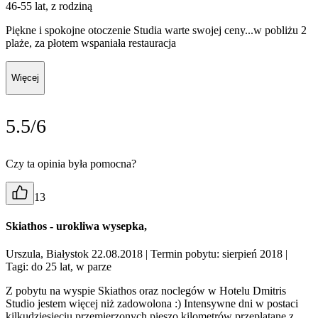
46-55 lat, z rodziną
Piękne i spokojne otoczenie Studia warte swojej ceny...w pobliżu 2
plaże, za płotem wspaniała restauracja
Więcej
5.5/6
Czy ta opinia była pomocna?
13
Skiathos - urokliwa wysepka,
Urszula, Białystok 22.08.2018
| Termin pobytu: sierpień 2018
|
Tagi: do 25 lat, w parze
Z pobytu na wyspie Skiathos oraz noclegów w Hotelu Dmitris
Studio jestem więcej niż zadowolona :) Intensywne dni w postaci
kilkudziesięciu przemierzonych pieszo kilometrów przeplatane z