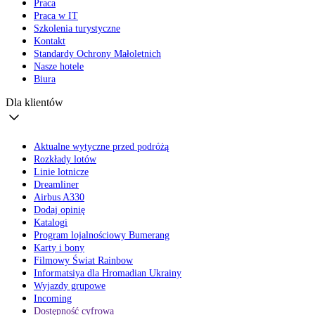
Praca
Praca w IT
Szkolenia turystyczne
Kontakt
Standardy Ochrony Małoletnich
Nasze hotele
Biura
Dla klientów
Aktualne wytyczne przed podróżą
Rozkłady lotów
Linie lotnicze
Dreamliner
Airbus A330
Dodaj opinię
Katalogi
Program lojalnościowy Bumerang
Karty i bony
Filmowy Świat Rainbow
Informatsiya dla Hromadian Ukrainy
Wyjazdy grupowe
Incoming
Dostępność cyfrowa