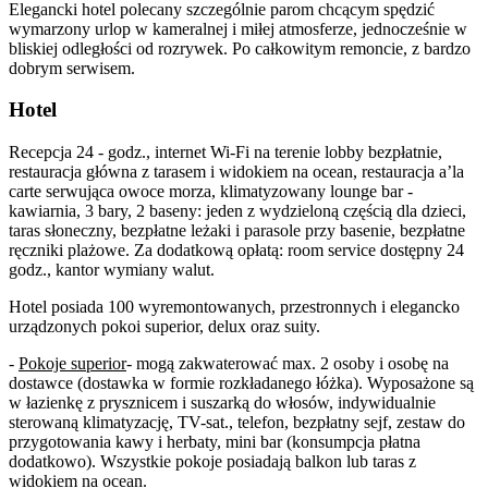
Elegancki hotel polecany szczególnie parom chcącym spędzić
wymarzony urlop w kameralnej i miłej atmosferze, jednocześnie w
bliskiej odległości od rozrywek. Po całkowitym remoncie, z bardzo
dobrym serwisem.
Hotel
Recepcja 24 - godz., internet Wi-Fi na terenie lobby bezpłatnie,
restauracja główna z tarasem i widokiem na ocean, restauracja a’la
carte serwująca owoce morza, klimatyzowany lounge bar -
kawiarnia, 3 bary, 2 baseny: jeden z wydzieloną częścią dla dzieci,
taras słoneczny, bezpłatne leżaki i parasole przy basenie, bezpłatne
ręczniki plażowe. Za dodatkową opłatą: room service dostępny 24
godz., kantor wymiany walut.
Hotel posiada 100 wyremontowanych, przestronnych i elegancko
urządzonych pokoi superior, delux oraz suity.
-
Pokoje superior
- mogą zakwaterować max. 2 osoby i osobę na
dostawce (dostawka w formie rozkładanego łóżka). Wyposażone są
w łazienkę z prysznicem i suszarką do włosów, indywidualnie
sterowaną klimatyzację, TV-sat., telefon, bezpłatny sejf, zestaw do
przygotowania kawy i herbaty, mini bar (konsumpcja płatna
dodatkowo). Wszystkie pokoje posiadają balkon lub taras z
widokiem na ocean.