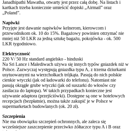
Janadhipathi Mawatha, otwarty jest przez całą dobę. Na listach i
kartkach trzeba koniecznie umieścić dopiski „Airmail” oraz
„Poland”.
Napiwki
Przyjęte jest dawanie napiwków kelnerom, kierowcom i
przewodnikom ok. 10 do 15%. Bagażowy powinien otrzymać nie
mniej niż 50 LKR za jedną sztukę bagażu, pokojówka - ok. 500
LKR tygodniowo.
Elektryczność
220 V/ 50 Hz standard angielsko - hinduski
Na Sri Lance i Malediwach używa się innych typów gniazdek niż w
Polsce. Zazwyczaj występują gniazdka typu A, z trzema dziurkami
usytuowanymi na wierzchołkach trójkąta. Pasują do nich polskie
cienkie wtyczki (jak od ładowarki do telefonu). Natomiast nie
pasują okrągłe grube wtyczki (jak od suszarki do włosów czy
zasilacza do laptopa). W takich przypadkach konieczne jest
używanie adaptora (przejściówki). Dostępne są one w hotelowych
recepcjach (bezpłatnie), można także zakupić je w Polsce w
supermarketach budowlanych (ok. 20 zł).
Szczepienia
Nie ma obowiązku szczepień ochronnych, ale zaleca się
wcześniejsze zaszczepienie przeciwko żółtaczce typu A i B oraz