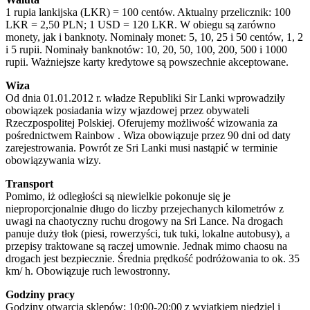
1 rupia lankijska (LKR) = 100 centów. Aktualny przelicznik: 100
LKR = 2,50 PLN; 1 USD = 120 LKR. W obiegu są zarówno
monety, jak i banknoty. Nominały monet: 5, 10, 25 i 50 centów, 1, 2
i 5 rupii. Nominały banknotów: 10, 20, 50, 100, 200, 500 i 1000
rupii. Ważniejsze karty kredytowe są powszechnie akceptowane.
Wiza
Od dnia 01.01.2012 r. władze Republiki Sir Lanki wprowadziły
obowiązek posiadania wizy wjazdowej przez obywateli
Rzeczpospolitej Polskiej. Oferujemy możliwość wizowania za
pośrednictwem Rainbow . Wiza obowiązuje przez 90 dni od daty
zarejestrowania. Powrót ze Sri Lanki musi nastąpić w terminie
obowiązywania wizy.
Transport
Pomimo, iż odległości są niewielkie pokonuje się je
nieproporcjonalnie długo do liczby przejechanych kilometrów z
uwagi na chaotyczny ruchu drogowy na Sri Lance. Na drogach
panuje duży tłok (piesi, rowerzyści, tuk tuki, lokalne autobusy), a
przepisy traktowane są raczej umownie. Jednak mimo chaosu na
drogach jest bezpiecznie. Średnia prędkość podróżowania to ok. 35
km/ h. Obowiązuje ruch lewostronny.
Godziny pracy
Godziny otwarcia sklepów: 10:00-20:00 z wyjątkiem niedziel i