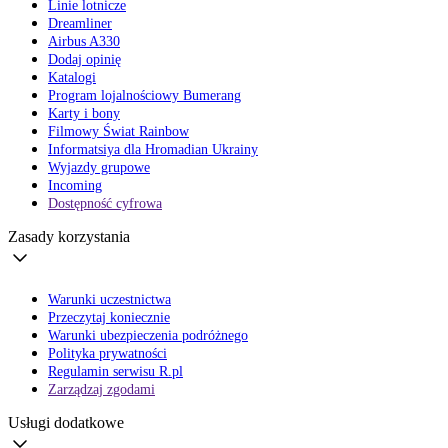
Linie lotnicze
Dreamliner
Airbus A330
Dodaj opinię
Katalogi
Program lojalnościowy Bumerang
Karty i bony
Filmowy Świat Rainbow
Informatsiya dla Hromadian Ukrainy
Wyjazdy grupowe
Incoming
Dostępność cyfrowa
Zasady korzystania
Warunki uczestnictwa
Przeczytaj koniecznie
Warunki ubezpieczenia podróżnego
Polityka prywatności
Regulamin serwisu R.pl
Zarządzaj zgodami
Usługi dodatkowe