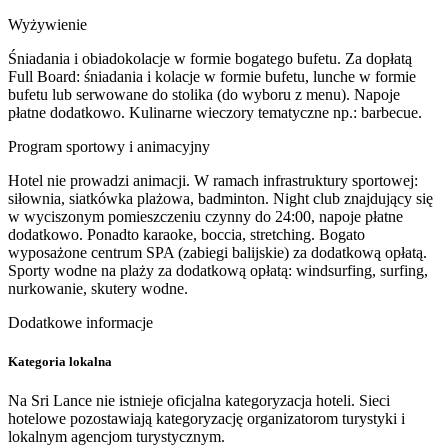
Wyżywienie
Śniadania i obiadokolacje w formie bogatego bufetu. Za dopłatą
Full Board: śniadania i kolacje w formie bufetu, lunche w formie
bufetu lub serwowane do stolika (do wyboru z menu). Napoje
płatne dodatkowo. Kulinarne wieczory tematyczne np.: barbecue.
Program sportowy i animacyjny
Hotel nie prowadzi animacji. W ramach infrastruktury sportowej:
siłownia, siatkówka plażowa, badminton. Night club znajdujący się
w wyciszonym pomieszczeniu czynny do 24:00, napoje płatne
dodatkowo. Ponadto karaoke, boccia, stretching. Bogato
wyposażone centrum SPA (zabiegi balijskie) za dodatkową opłatą.
Sporty wodne na plaży za dodatkową opłatą: windsurfing, surfing,
nurkowanie, skutery wodne.
Dodatkowe informacje
Kategoria lokalna
Na Sri Lance nie istnieje oficjalna kategoryzacja hoteli. Sieci
hotelowe pozostawiają kategoryzację organizatorom turystyki i
lokalnym agencjom turystycznym.