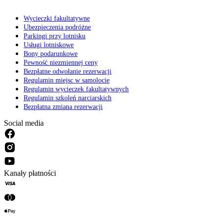
Wycieczki fakultatywne
Ubezpieczenia podróżne
Parkingi przy lotnisku
Usługi lotniskowe
Bony podarunkowe
Pewność niezmiennej ceny
Bezpłatne odwołanie rezerwacji
Regulamin miejsc w samolocie
Regulamin wycieczek fakultatywnych
Regulamin szkoleń narciarskich
Bezpłatna zmiana rezerwacji
Social media
Kanały płatności