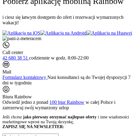
Pobierz aplikację mobilną Rainbow
i ciesz się łatwym dostępem do ofert i rezerwacji wymarzonych
wakacji!
Call center
42 680 38 51
codziennie
w godz. 8:00-22:00
Mail
Formularz kontaktowy
Nasi konsultanci są do Twojej dyspozycji 7
dni w tygodniu
Biura Rainbow
Odwiedź jedno z ponad
100 biur Rainbow
w całej Polsce i
zarezerwuj swój
wymarzony urlop
Jeśli chcesz
jako pierwszy otrzymać najlepsze oferty
i inne wiadomości
marketingowe wprost na Twoją skrzynkę,
ZAPISZ SIĘ NA NEWSLETTER: