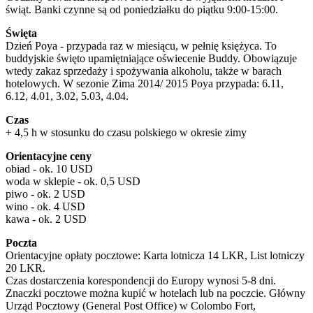
świąt. Banki czynne są od poniedziałku do piątku 9:00-15:00.
Święta
Dzień Poya - przypada raz w miesiącu, w pełnię księżyca. To
buddyjskie święto upamiętniające oświecenie Buddy. Obowiązuje
wtedy zakaz sprzedaży i spożywania alkoholu, także w barach
hotelowych. W sezonie Zima 2014/ 2015 Poya przypada: 6.11,
6.12, 4.01, 3.02, 5.03, 4.04.
Czas
+ 4,5 h w stosunku do czasu polskiego w okresie zimy
Orientacyjne ceny
obiad - ok. 10 USD
woda w sklepie - ok. 0,5 USD
piwo - ok. 2 USD
wino - ok. 4 USD
kawa - ok. 2 USD
Poczta
Orientacyjne opłaty pocztowe: Karta lotnicza 14 LKR, List lotniczy
20 LKR.
Czas dostarczenia korespondencji do Europy wynosi 5-8 dni.
Znaczki pocztowe można kupić w hotelach lub na poczcie. Główny
Urząd Pocztowy (General Post Office) w Colombo Fort,