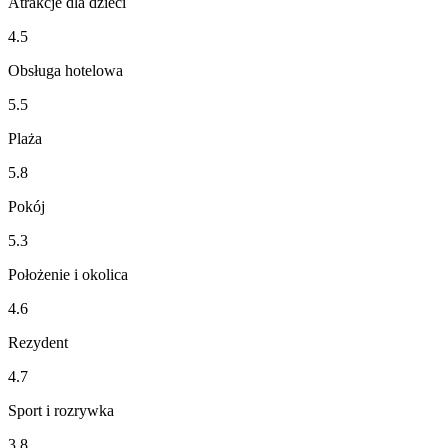
Atrakcje dla dzieci
4.5
Obsługa hotelowa
5.5
Plaża
5.8
Pokój
5.3
Położenie i okolica
4.6
Rezydent
4.7
Sport i rozrywka
3.8