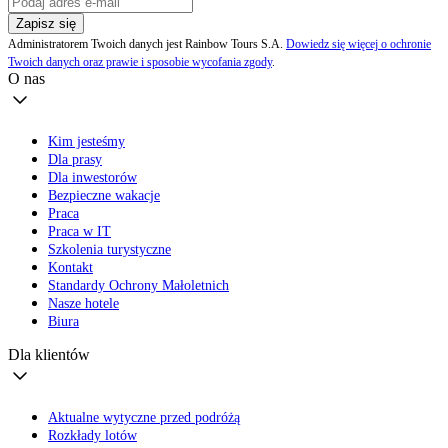
Zapisz się
Administratorem Twoich danych jest Rainbow Tours S.A.
Dowiedz się więcej o ochronie
Twoich danych oraz prawie i sposobie wycofania zgody
.
O nas
Kim jesteśmy
Dla prasy
Dla inwestorów
Bezpieczne wakacje
Praca
Praca w IT
Szkolenia turystyczne
Kontakt
Standardy Ochrony Małoletnich
Nasze hotele
Biura
Dla klientów
Aktualne wytyczne przed podróżą
Rozkłady lotów