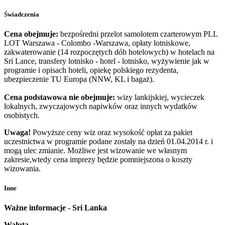
Świadczenia
Cena obejmuje:
bezpośredni przelot samolotem czarterowym PLL
LOT Warszawa - Colombo -Warszawa, opłaty lotniskowe,
zakwaterowanie (14 rozpoczętych dób hotelowych) w hotelach na
Sri Lance, transfery lotnisko - hotel - lotnisko, wyżywienie jak w
programie i opisach hoteli, opiekę polskiego rezydenta,
ubezpieczenie TU Europa (NNW, KL i bagaż).
Cena podstawowa nie obejmuje:
wizy lankijskiej, wycieczek
lokalnych, zwyczajowych napiwków oraz innych wydatków
osobistych.
Uwaga!
Powyższe ceny wiz oraz wysokość opłat za pakiet
uczestnictwa w programie podane zostały na dzień 01.04.2014 r. i
mogą ulec zmianie. Możliwe jest wizowanie we własnym
zakresie,wtedy cena imprezy będzie pomniejszona o koszty
wizowania.
Inne
Ważne informacje - Sri Lanka
Waluta