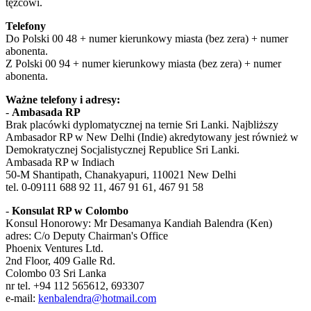
tężcowi.
Telefony
Do Polski 00 48 + numer kierunkowy miasta (bez zera) + numer
abonenta.
Z Polski 00 94 + numer kierunkowy miasta (bez zera) + numer
abonenta.
Ważne telefony i adresy:
-
Ambasada RP
Brak placówki dyplomatycznej na ternie Sri Lanki. Najbliższy
Ambasador RP w New Delhi (Indie) akredytowany jest również w
Demokratycznej Socjalistycznej Republice Sri Lanki.
Ambasada RP w Indiach
50-M Shantipath, Chanakyapuri, 110021 New Delhi
tel. 0-09111 688 92 11, 467 91 61, 467 91 58
-
Konsulat RP w Colombo
Konsul Honorowy: Mr Desamanya Kandiah Balendra (Ken)
adres: C/o Deputy Chairman's Office
Phoenix Ventures Ltd.
2nd Floor, 409 Galle Rd.
Colombo 03 Sri Lanka
nr tel. +94 112 565612, 693307
e-mail:
kenbalendra@hotmail.com