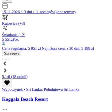
15.11.2026 (13 dni / 11 noclegów)
inne terminy
Katowice
(+3)
Śniadania
(+2)
5 551
zł/os.
Cena regularna:
5 951
zł
Najniższa cena z 30 dni: 5 199 zł
Szczegóły
5.1/6
(18 opinii)
Wypoczynek
•
Sri Lanka: Południowa Sri Lanka
Koggala Beach Resort