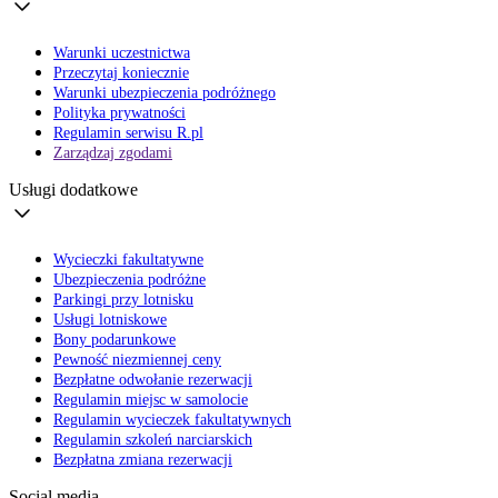
Warunki uczestnictwa
Przeczytaj koniecznie
Warunki ubezpieczenia podróżnego
Polityka prywatności
Regulamin serwisu R.pl
Zarządzaj zgodami
Usługi dodatkowe
Wycieczki fakultatywne
Ubezpieczenia podróżne
Parkingi przy lotnisku
Usługi lotniskowe
Bony podarunkowe
Pewność niezmiennej ceny
Bezpłatne odwołanie rezerwacji
Regulamin miejsc w samolocie
Regulamin wycieczek fakultatywnych
Regulamin szkoleń narciarskich
Bezpłatna zmiana rezerwacji
Social media