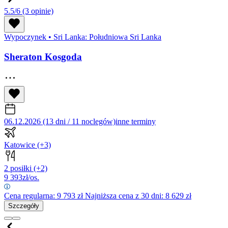
5.5/6
(3 opinie)
Wypoczynek
•
Sri Lanka: Południowa Sri Lanka
Sheraton Kosgoda
06.12.2026 (13 dni / 11 noclegów)
inne terminy
Katowice
(+3)
2 posiłki
(+2)
9 393
zł/os.
Cena regularna:
9 793
zł
Najniższa cena z 30 dni: 8 629 zł
Szczegóły