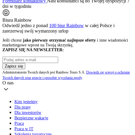
Formularz kontaktowy
Nasi konsultanci są do Twojej dyspozycji 7
dni w tygodniu
Biura Rainbow
Odwiedź jedno z ponad
100 biur Rainbow
w całej Polsce i
zarezerwuj swój
wymarzony urlop
Jeśli chcesz
jako pierwszy otrzymać najlepsze oferty
i inne wiadomości
marketingowe wprost na Twoją skrzynkę,
ZAPISZ SIĘ NA NEWSLETTER:
Zapisz się
Administratorem Twoich danych jest Rainbow Tours S.A.
Dowiedz się więcej o ochronie
Twoich danych oraz prawie i sposobie wycofania zgody
.
O nas
Kim jesteśmy
Dla prasy
Dla inwestorów
Bezpieczne wakacje
Praca
Praca w IT
Szkolenia turystyczne