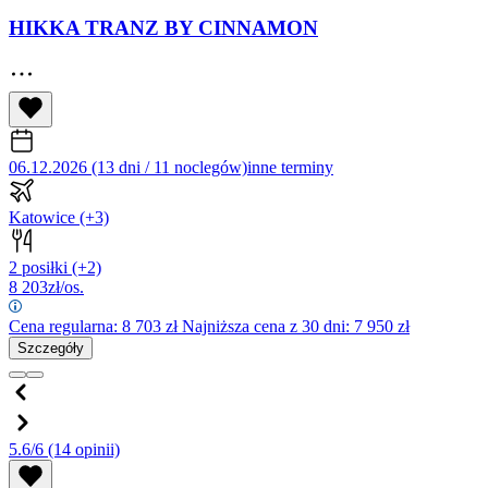
HIKKA TRANZ BY CINNAMON
06.12.2026 (13 dni / 11 noclegów)
inne terminy
Katowice
(+3)
2 posiłki
(+2)
8 203
zł/os.
Cena regularna:
8 703
zł
Najniższa cena z 30 dni: 7 950 zł
Szczegóły
5.6/6
(14 opinii)