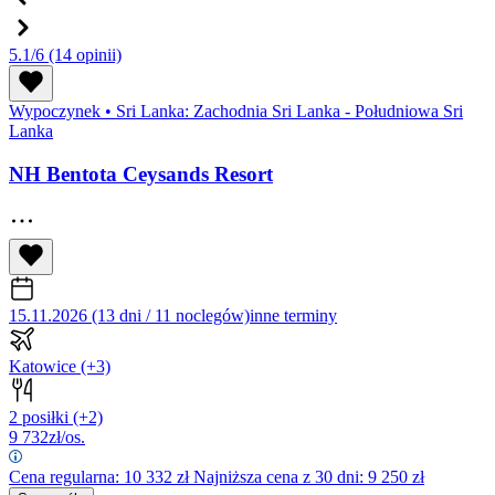
5.1/6
(14 opinii)
Wypoczynek
•
Sri Lanka: Zachodnia Sri Lanka - Południowa Sri
Lanka
NH Bentota Ceysands Resort
15.11.2026 (13 dni / 11 noclegów)
inne terminy
Katowice
(+3)
2 posiłki
(+2)
9 732
zł/os.
Cena regularna:
10 332
zł
Najniższa cena z 30 dni: 9 250 zł