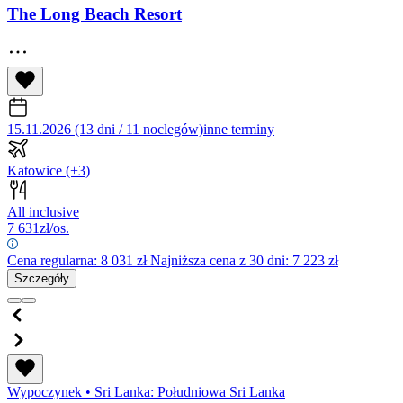
The Long Beach Resort
15.11.2026 (13 dni / 11 noclegów)
inne terminy
Katowice
(+3)
All inclusive
7 631
zł/os.
Cena regularna:
8 031
zł
Najniższa cena z 30 dni: 7 223 zł
Szczegóły
Wypoczynek
•
Sri Lanka: Południowa Sri Lanka