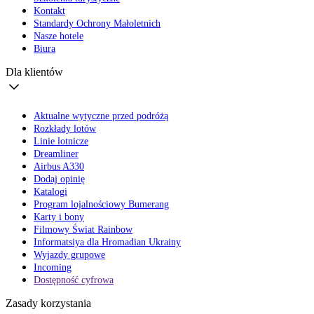
Kontakt
Standardy Ochrony Małoletnich
Nasze hotele
Biura
Dla klientów
Aktualne wytyczne przed podróżą
Rozkłady lotów
Linie lotnicze
Dreamliner
Airbus A330
Dodaj opinię
Katalogi
Program lojalnościowy Bumerang
Karty i bony
Filmowy Świat Rainbow
Informatsiya dla Hromadian Ukrainy
Wyjazdy grupowe
Incoming
Dostępność cyfrowa
Zasady korzystania