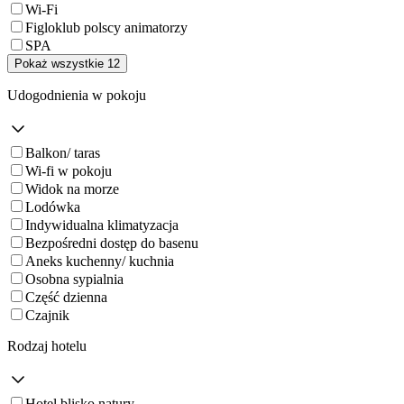
Wi-Fi
Figloklub polscy animatorzy
SPA
Pokaż wszystkie 12
Udogodnienia w pokoju
Balkon/ taras
Wi-fi w pokoju
Widok na morze
Lodówka
Indywidualna klimatyzacja
Bezpośredni dostęp do basenu
Aneks kuchenny/ kuchnia
Osobna sypialnia
Część dzienna
Czajnik
Rodzaj hotelu
Hotel blisko natury