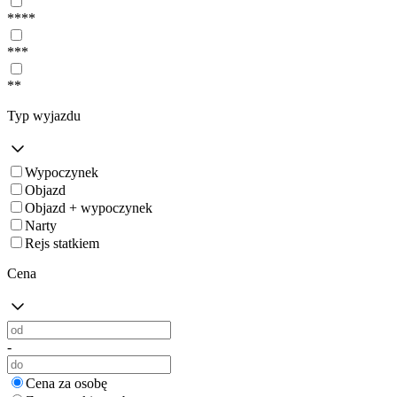
****
***
**
Typ wyjazdu
Wypoczynek
Objazd
Objazd + wypoczynek
Narty
Rejs statkiem
Cena
-
Cena za osobę