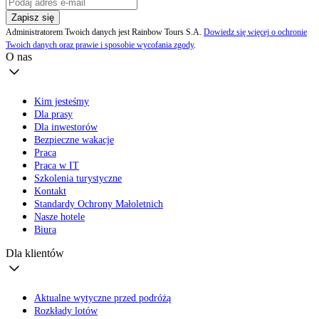
Zapisz się
Administratorem Twoich danych jest Rainbow Tours S.A.
Dowiedz się więcej o ochronie
Twoich danych oraz prawie i sposobie wycofania zgody
.
O nas
Kim jesteśmy
Dla prasy
Dla inwestorów
Bezpieczne wakacje
Praca
Praca w IT
Szkolenia turystyczne
Kontakt
Standardy Ochrony Małoletnich
Nasze hotele
Biura
Dla klientów
Aktualne wytyczne przed podróżą
Rozkłady lotów