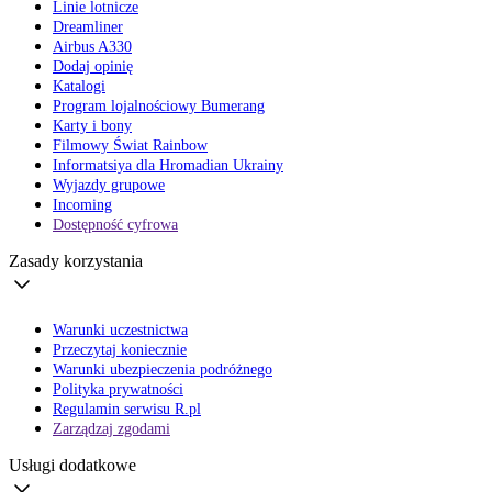
Linie lotnicze
Dreamliner
Airbus A330
Dodaj opinię
Katalogi
Program lojalnościowy Bumerang
Karty i bony
Filmowy Świat Rainbow
Informatsiya dla Hromadian Ukrainy
Wyjazdy grupowe
Incoming
Dostępność cyfrowa
Zasady korzystania
Warunki uczestnictwa
Przeczytaj koniecznie
Warunki ubezpieczenia podróżnego
Polityka prywatności
Regulamin serwisu R.pl
Zarządzaj zgodami
Usługi dodatkowe