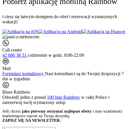
Pobierz aplikację mobilną Rainbow
i ciesz się łatwym dostępem do ofert i rezerwacji wymarzonych
wakacji!
Call center
42 680 38 51
codziennie
w godz. 8:00-22:00
Mail
Formularz kontaktowy
Nasi konsultanci są do Twojej dyspozycji 7
dni w tygodniu
Biura Rainbow
Odwiedź jedno z ponad
100 biur Rainbow
w całej Polsce i
zarezerwuj swój
wymarzony urlop
Jeśli chcesz
jako pierwszy otrzymać najlepsze oferty
i inne wiadomości
marketingowe wprost na Twoją skrzynkę,
ZAPISZ SIĘ NA NEWSLETTER: