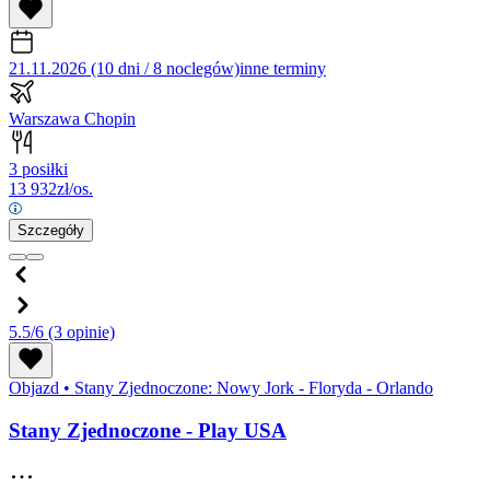
21.11.2026 (10 dni / 8 noclegów)
inne terminy
Warszawa Chopin
3 posiłki
13 932
zł/os.
Szczegóły
5.5/6
(3 opinie)
Objazd
•
Stany Zjednoczone: Nowy Jork - Floryda - Orlando
Stany Zjednoczone - Play USA