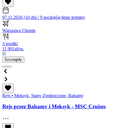
07.11.2026 (10 dni / 9 noclegów)
inne terminy
Warszawa Chopin
3 posiłki
11 901
zł/os.
Szczegóły
Rejs
•
Meksyk, Stany Zjednoczone, Bahamy
Rejs przez Bahamy i Meksyk - MSC Cruises