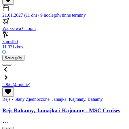
21.01.2027 (11 dni / 9 noclegów)
inne terminy
Warszawa Chopin
3 posiłki
11 931
zł/os.
Szczegóły
5.8/6
(4 opinie)
Rejs
•
Stany Zjednoczone, Jamajka, Kajmany, Bahamy
Rejs Bahamy, Jamajka i Kajmany - MSC Cruises