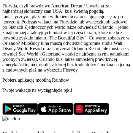
Floryda, czyli prawdziwe American Dream! Uważana za
najbardziej słoneczny stan USA, kusi świetną pogodą,
fantastycznymi plażami i widokiem oceanu ciągnącego się aż po
horyzont. Podczas wakacji na Florydzie lub wycieczki objazdowej
po Stanach Zjednoczonych warto także odwiedzić Orlando – jedno
z najbardziej atrakcyjnych miast w tej części kraju, które nie bez
powodu zyskało miano „The Beautiful City”. Co warto zobaczyć w
Orlando? Miłośnicy kina muszą odwiedzić ogromne studia Walt
Disney World Resort oraz Universal Orlando Resort, ale must-see są
również See World i Gatorland – parki z najróżniejszymi gatunkami
wodnych zwierząt. Orlando kusi także atmosferą prawdziwej
amerykańskiej metropolii, z której bez trudu dotrzeć można na jedną
z cudownych plaż na wybrzeżu Florydy.
Pobierz aplikację mobilną Rainbow
Twoje wakacje na wyciągnięcie ręki!