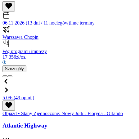
06.11.2026 (13 dni / 11 noclegów)
inne terminy
Warszawa Chopin
Wg programu imprezy
17 356
zł/os.
Szczegóły
5.0/6
(49 opinii)
Objazd
•
Stany Zjednoczone: Nowy Jork - Floryda - Orlando
Atlantic Highway