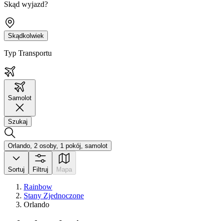
Skąd wyjazd?
Skądkolwiek
Typ Transportu
Samolot
Szukaj
Orlando, 2 osoby, 1 pokój, samolot
Sortuj
Filtruj
Mapa
Rainbow
Stany Zjednoczone
Orlando