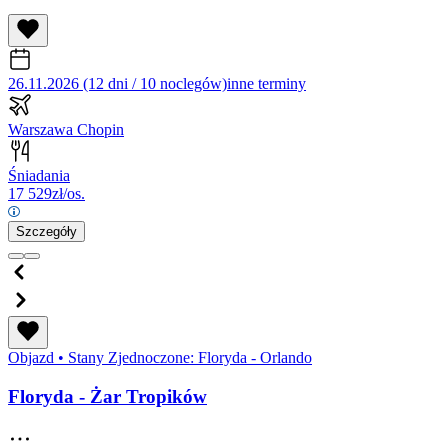
26.11.2026 (12 dni / 10 noclegów)
inne terminy
Warszawa Chopin
Śniadania
17 529
zł/os.
Szczegóły
Objazd
•
Stany Zjednoczone: Floryda - Orlando
Floryda - Żar Tropików