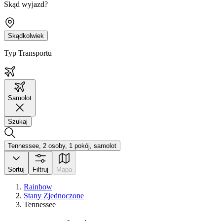
Skąd wyjazd?
Skądkolwiek
Typ Transportu
Samolot
Szukaj
Tennessee, 2 osoby, 1 pokój, samolot
Sortuj
Filtruj
Mapa
Rainbow
Stany Zjednoczone
Tennessee