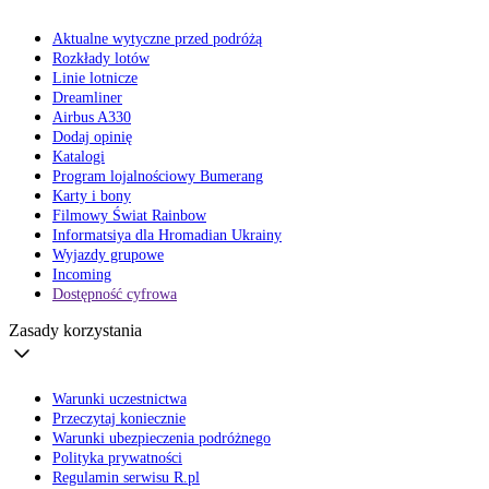
Aktualne wytyczne przed podróżą
Rozkłady lotów
Linie lotnicze
Dreamliner
Airbus A330
Dodaj opinię
Katalogi
Program lojalnościowy Bumerang
Karty i bony
Filmowy Świat Rainbow
Informatsiya dla Hromadian Ukrainy
Wyjazdy grupowe
Incoming
Dostępność cyfrowa
Zasady korzystania
Warunki uczestnictwa
Przeczytaj koniecznie
Warunki ubezpieczenia podróżnego
Polityka prywatności
Regulamin serwisu R.pl