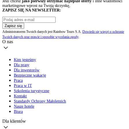
Jeśli chcesz
jako pierwszy otrzymać najlepsze oferty
i inne wiadomości
marketingowe wprost na Twoją skrzynkę,
ZAPISZ SIĘ NA NEWSLETTER:
Zapisz się
Administratorem Twoich danych jest Rainbow Tours S.A.
Dowiedz się więcej o ochronie
Twoich danych oraz prawie i sposobie wycofania zgody
.
O nas
Kim jesteśmy
Dla prasy
Dla inwestorów
Bezpieczne wakacje
Praca
Praca w IT
Szkolenia turystyczne
Kontakt
Standardy Ochrony Małoletnich
Nasze hotele
Biura
Dla klientów