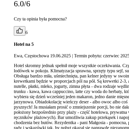
6.0/6
Czy ta opinia była pomocna?
6
Hotel na 5
Ewa, Częstochowa 19.06.2025
| Termin pobytu: czerwiec 202
Hotel skromny jednak spełnił moje wszystkie oczekiwania. Cz
lodówek w pokoju. Klimatyzacja sprawna, sprzęty typu sejf, s
Obsługa bardzo miła, uśmiechnięta, pan kelner jedyny w swoim 
krewetkami będzie w proporcjach pól na pół. Są krewetki 2-3, 
nutelle, płatki, mleko, jogurty, zimna płyta - dwa rodzaje węd
trunku - kawa, kawa cappuccino, latte czy woda do herbaty, k
wybiera się dzień wcześniej jeden makaron, jedno danie mięsn
jarzynowa. Obiadokolację wieńczy deser - albo owoc albo coś 
pysznych! Ja musiałam prosić o zmniejszenie porcji, bo nie 
położony bezpośrednio przy plaży - część hotelowa, prywatna w
ręczników plażowych). Bar umożliwia zakup przekąsek i napoj
chodzenia bez butów. Rezydentka - pani Małgosia - pomocna, 
rady i wskazówki tak, by pobyt okazał się naprawdę niezapomn