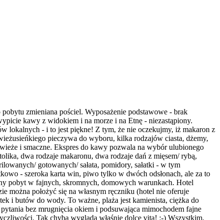
go pobytu zmieniana pościel. Wyposażenie podstawowe - brak
ypicie kawy z widokiem i na morze i na Etnę - niezastąpiony.
 lokalnych - i to jest piękne! Z tym, że nie oczekujmy, iż makaron z
 świeżusieńkiego pieczywa do wyboru, kilka rodzajów ciasta, dżemy,
stko świeże i smaczne. Ekspres do kawy pozwala na wybór ulubionego
tolika, dwa rodzaje makaronu, dwa rodzaje dań z mięsem/ rybą,
ilowanych/ gotowanych/ sałata, pomidory, sałatki - w tym
kowo - szeroka karta win, piwo tylko w dwóch odsłonach, ale za to
udany pobyt w fajnych, skromnych, domowych warunkach. Hotel
zie można położyć się na własnym ręczniku (hotel nie oferuje
k i butów do wody. To ważne, plaża jest kamienista, ciężka do
e pytania bez mrugnięcia okiem i podsuwająca mimochodem fajne
czliwości. Tak chyba wygląda właśnie dolce vita! :-) Wszystkim,