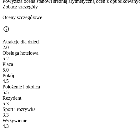
Powyższa ocena stanowi średnią arytmetyczną ocen z opublikowanych
Zobacz szczegóły
Oceny szczegółowe
Atrakcje dla dzieci
2.0
Obsługa hotelowa
5.2
Plaża
5.0
Pokój
4.5
Położenie i okolica
5.5
Rezydent
5.3
Sport i rozrywka
3.3
Wyżywienie
4.3