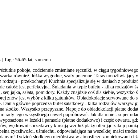
5
| Tagi: 56-65 lat, samemu
yściutkie pokoje, codziennie zmieniane ręczniki, w ciągu tygodniowe
uszarka również, łóżka wygodne, szafy pojemne. Taras umożliwiający w
rodzaju - przekochany! Kuchnia specjalizuje się w daniach z produktów
ale całość jest perfekcyjna. Śniadania w typie bufetu - kilka rodzajów
lin, ser, jajka, sałata, pomidory. Każdy znajdzie coś dla siebie, wszy
tórej znów jest wybór z kilku gatunków. Obiadokolacje serwowane do s
e. Dania główne poprzedza bufet sałatkowy - kilka rodzajów warzyw gr
na słodko. Wszystko przepyszne. Napoje do obiadokolacji płatne dodat
dałam rady tego wszystkiego nawet popróbować. Jak dla mnie - super 
yposażona w leżaki i parasole (płatne dodatkowo) i część otwarta, gd
ów, wędrowni sprzedawcy kursują wzdłuż plaży oferując zakup pamiąte
pełna życzliwości, uśmiechu, odpowiadająca na wszelkiej maści trudn
ianym! Tydzień słodkiego nieróbstwa w atmosferze zaopiekowania i ży