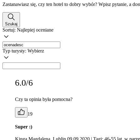
Zastanawiasz się, czy ten hotel to dobry wybór? Wpisz pytanie, a do
Szukaj
Sortuj:
Najlepiej oceniane
Typ turysty:
Wybierz
6.0/6
Czy ta opinia była pomocna?
19
Super :)
Kinga Magdalena, Lublin 09.09.2020
| Tagi: 46-55 lat, w parze