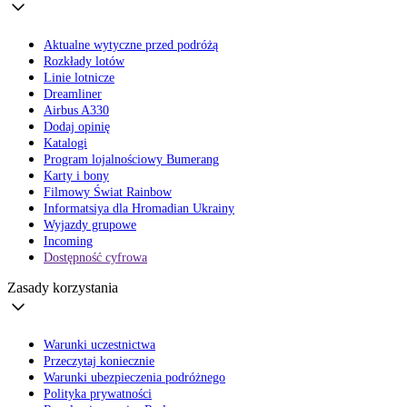
Aktualne wytyczne przed podróżą
Rozkłady lotów
Linie lotnicze
Dreamliner
Airbus A330
Dodaj opinię
Katalogi
Program lojalnościowy Bumerang
Karty i bony
Filmowy Świat Rainbow
Informatsiya dla Hromadian Ukrainy
Wyjazdy grupowe
Incoming
Dostępność cyfrowa
Zasady korzystania
Warunki uczestnictwa
Przeczytaj koniecznie
Warunki ubezpieczenia podróżnego
Polityka prywatności