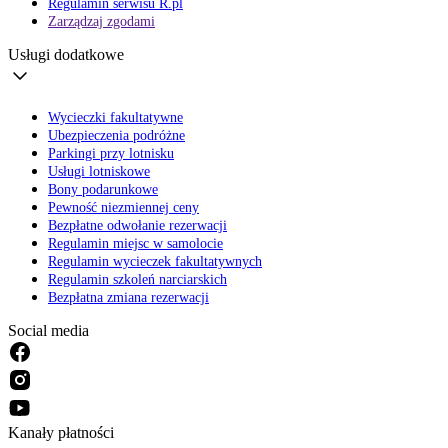
Regulamin serwisu R.pl
Zarządzaj zgodami
Usługi dodatkowe
Wycieczki fakultatywne
Ubezpieczenia podróżne
Parkingi przy lotnisku
Usługi lotniskowe
Bony podarunkowe
Pewność niezmiennej ceny
Bezpłatne odwołanie rezerwacji
Regulamin miejsc w samolocie
Regulamin wycieczek fakultatywnych
Regulamin szkoleń narciarskich
Bezpłatna zmiana rezerwacji
Social media
Kanały płatności