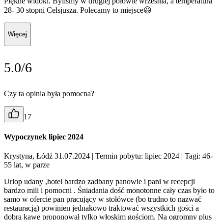
Piękne widoki. Byliśmy w drugiej połowie września, a temperatura
28- 30 stopni Celsjusza. Polecamy to miejsce😃
Więcej
5.0/6
Czy ta opinia była pomocna?
17
Wypoczynek lipiec 2024
Krystyna, Łódź 31.07.2024
| Termin pobytu: lipiec 2024
| Tagi: 46-
55 lat, w parze
Urlop udany ,hotel bardzo zadbany panowie i pani w recepcji
bardzo mili i pomocni . Śniadania dość monotonne cały czas było to
samo w ofercie pan pracujący w stołówce (bo trudno to nazwać
restauracją) powinien jednakowo traktować wszystkich gości a
dobrą kawę proponował tylko włoskim gościom. Na ogromny plus