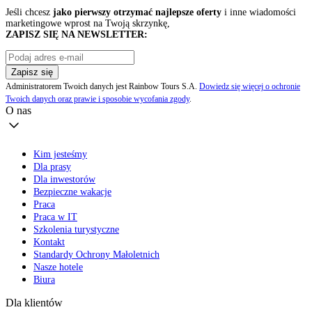
Jeśli chcesz
jako pierwszy otrzymać najlepsze oferty
i inne wiadomości
marketingowe wprost na Twoją skrzynkę,
ZAPISZ SIĘ NA NEWSLETTER:
Zapisz się
Administratorem Twoich danych jest Rainbow Tours S.A.
Dowiedz się więcej o ochronie
Twoich danych oraz prawie i sposobie wycofania zgody
.
O nas
Kim jesteśmy
Dla prasy
Dla inwestorów
Bezpieczne wakacje
Praca
Praca w IT
Szkolenia turystyczne
Kontakt
Standardy Ochrony Małoletnich
Nasze hotele
Biura
Dla klientów