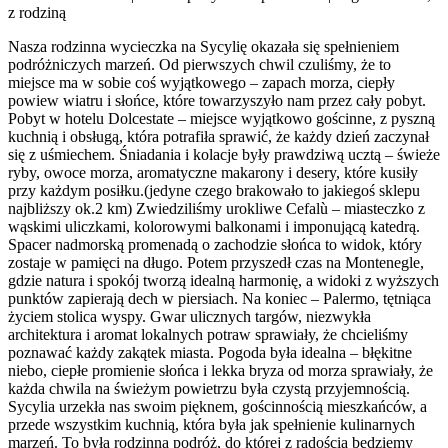
z rodziną
Nasza rodzinna wycieczka na Sycylię okazała się spełnieniem
podróżniczych marzeń. Od pierwszych chwil czuliśmy, że to
miejsce ma w sobie coś wyjątkowego – zapach morza, ciepły
powiew wiatru i słońce, które towarzyszyło nam przez cały pobyt.
Pobyt w hotelu Dolcestate – miejsce wyjątkowo gościnne, z pyszną
kuchnią i obsługą, która potrafiła sprawić, że każdy dzień zaczynał
się z uśmiechem. Śniadania i kolacje były prawdziwą ucztą – świeże
ryby, owoce morza, aromatyczne makarony i desery, które kusiły
przy każdym posiłku.(jedyne czego brakowało to jakiegoś sklepu
najbliższy ok.2 km) Zwiedziliśmy urokliwe Cefalù – miasteczko z
wąskimi uliczkami, kolorowymi balkonami i imponującą katedrą.
Spacer nadmorską promenadą o zachodzie słońca to widok, który
zostaje w pamięci na długo. Potem przyszedł czas na Montenegle,
gdzie natura i spokój tworzą idealną harmonię, a widoki z wyższych
punktów zapierają dech w piersiach. Na koniec – Palermo, tętniąca
życiem stolica wyspy. Gwar ulicznych targów, niezwykła
architektura i aromat lokalnych potraw sprawiały, że chcieliśmy
poznawać każdy zakątek miasta. Pogoda była idealna – błękitne
niebo, ciepłe promienie słońca i lekka bryza od morza sprawiały, że
każda chwila na świeżym powietrzu była czystą przyjemnością.
Sycylia urzekła nas swoim pięknem, gościnnością mieszkańców, a
przede wszystkim kuchnią, która była jak spełnienie kulinarnych
marzeń. To była rodzinna podróż, do której z radością będziemy