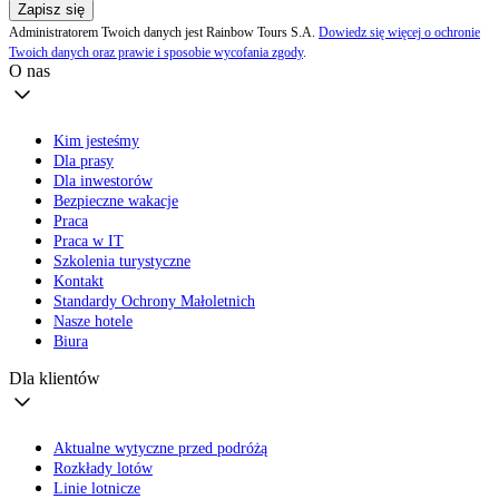
Zapisz się
Administratorem Twoich danych jest Rainbow Tours S.A.
Dowiedz się więcej o ochronie
Twoich danych oraz prawie i sposobie wycofania zgody
.
O nas
Kim jesteśmy
Dla prasy
Dla inwestorów
Bezpieczne wakacje
Praca
Praca w IT
Szkolenia turystyczne
Kontakt
Standardy Ochrony Małoletnich
Nasze hotele
Biura
Dla klientów
Aktualne wytyczne przed podróżą
Rozkłady lotów
Linie lotnicze