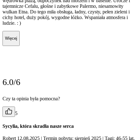
wędrówka plażą, odpoczynek nad morzem i w basenie. Urocze i
tajemnicze Cefalu, głośne i zabytkowe Palermo, niesamowity
wulkan Etna. Do tego miła obsługa, ładny, czysty, pełen zieleni i
cichy hotel, duży pokój, wygodne łóżko. Wspaniała atmosfera i
ludzie. : )
Więcej
6.0/6
Czy ta opinia była pomocna?
5
Sycylia, która skradła nasze serca
Robert 12.08.2025
| Termin pobytu: sierpień 2025
| Tagi: 46-55 lat,