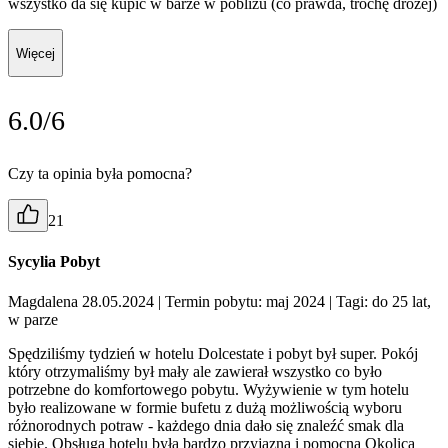
wszystko da się kupić w barze w pobliżu (co prawda, trochę drożej)
Więcej
6.0/6
Czy ta opinia była pomocna?
21
Sycylia Pobyt
Magdalena 28.05.2024
| Termin pobytu: maj 2024
| Tagi: do 25 lat,
w parze
Spędziliśmy tydzień w hotelu Dolcestate i pobyt był super. Pokój
który otrzymaliśmy był mały ale zawierał wszystko co było
potrzebne do komfortowego pobytu. Wyżywienie w tym hotelu
było realizowane w formie bufetu z dużą możliwością wyboru
różnorodnych potraw - każdego dnia dało się znaleźć smak dla
siebie. Obsługa hotelu była bardzo przyjazna i pomocna Okolica