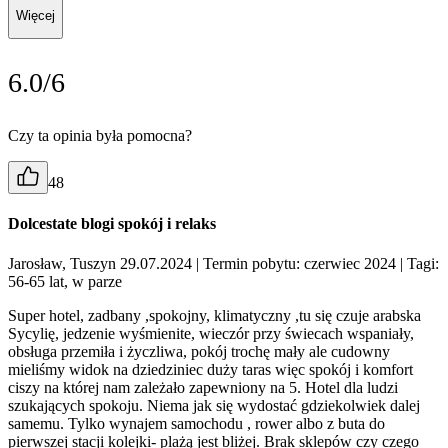
Więcej
6.0/6
Czy ta opinia była pomocna?
48
Dolcestate blogi spokój i relaks
Jarosław, Tuszyn 29.07.2024
| Termin pobytu: czerwiec 2024
| Tagi:
56-65 lat, w parze
Super hotel, zadbany ,spokojny, klimatyczny ,tu się czuje arabska
Sycylię, jedzenie wyśmienite, wieczór przy świecach wspaniały,
obsługa przemiła i życzliwa, pokój trochę mały ale cudowny
mieliśmy widok na dziedziniec duży taras więc spokój i komfort
ciszy na której nam zależało zapewniony na 5. Hotel dla ludzi
szukających spokoju. Niema jak się wydostać gdziekolwiek dalej
samemu. Tylko wynajem samochodu , rower albo z buta do
pierwszej stacji kolejki- plażą jest bliżej. Brak sklepów czy czego