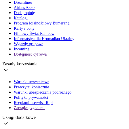
Dreamliner
Airbus A330
Dodaj opinię
Katalogi
Program lojalnościowy Bumerang
Karty i bony
Filmowy Świat Rainbow
Informatsiya dla Hromadian Ukrainy
Wyjazdy grupowe
Incoming
Dostępność cyfrowa
Zasady korzystania
Warunki uczestnictwa
Przeczytaj koniecznie
Warunki ubezpieczenia podróżnego
Polityka prywatności
Regulamin serwisu R.pl
Zarządzaj zgodami
Usługi dodatkowe