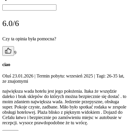
6.0/6
Czy ta opinia była pomocna?
9
ciao
Oluś 23.01.2026
| Termin pobytu: wrzesień 2025
| Tagi: 26-35 lat,
ze znajomymi
największa wada hotelu jest jego położenia. Itaka że wszędzie
daleko i brak sklepów do których można bezpiecznie się dostać . to
moim zdaniem największa wada. Jedzenie przepyszne, obsługa
super. Pokoje czyste, zadbane. Miło było spotkać rodaka w zespole
obsługi hotelowej. Plaża blisko z pięknym widokiem . Dojazd do
Cefalu łatwo i bezpiecznie po zamówieniu miejsc w autobusie w
recepcji. wysoce prawdopodobne że tu wrócę.