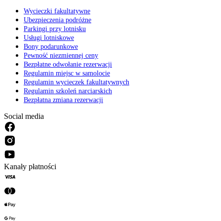
Wycieczki fakultatywne
Ubezpieczenia podróżne
Parkingi przy lotnisku
Usługi lotniskowe
Bony podarunkowe
Pewność niezmiennej ceny
Bezpłatne odwołanie rezerwacji
Regulamin miejsc w samolocie
Regulamin wycieczek fakultatywnych
Regulamin szkoleń narciarskich
Bezpłatna zmiana rezerwacji
Social media
Kanały płatności