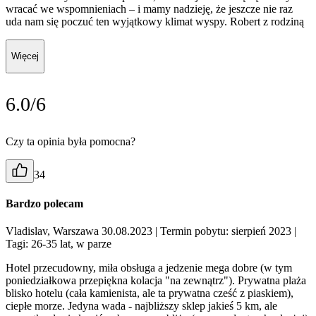
wracać we wspomnieniach – i mamy nadzieję, że jeszcze nie raz
uda nam się poczuć ten wyjątkowy klimat wyspy. Robert z rodziną
Więcej
6.0/6
Czy ta opinia była pomocna?
34
Bardzo polecam
Vladislav, Warszawa 30.08.2023
| Termin pobytu: sierpień 2023
|
Tagi: 26-35 lat, w parze
Hotel przecudowny, miła obsługa a jedzenie mega dobre (w tym
poniedziałkowa przepiękna kolacja "na zewnątrz"). Prywatna plaża
blisko hotelu (cała kamienista, ale ta prywatna cześć z piaskiem),
ciepłe morze. Jedyna wada - najbliższy sklep jakieś 5 km, ale