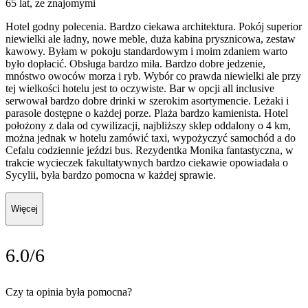
65 lat, ze znajomymi
Hotel godny polecenia. Bardzo ciekawa architektura. Pokój superior
niewielki ale ładny, nowe meble, duża kabina prysznicowa, zestaw
kawowy. Byłam w pokoju standardowym i moim zdaniem warto
było dopłacić. Obsługa bardzo miła. Bardzo dobre jedzenie,
mnóstwo owoców morza i ryb. Wybór co prawda niewielki ale przy
tej wielkości hotelu jest to oczywiste. Bar w opcji all inclusive
serwował bardzo dobre drinki w szerokim asortymencie. Leżaki i
parasole dostępne o każdej porze. Plaża bardzo kamienista. Hotel
położony z dala od cywilizacji, najbliższy sklep oddalony o 4 km,
można jednak w hotelu zamówić taxi, wypożyczyć samochód a do
Cefalu codziennie jeździ bus. Rezydentka Monika fantastyczna, w
trakcie wycieczek fakultatywnych bardzo ciekawie opowiadała o
Sycylii, była bardzo pomocna w każdej sprawie.
Więcej
6.0/6
Czy ta opinia była pomocna?