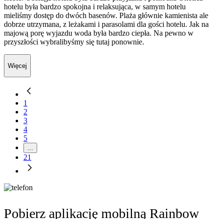
hotelu była bardzo spokojna i relaksująca, w samym hotelu
mieliśmy dostęp do dwóch basenów. Plaża głównie kamienista ale
dobrze utrzymana, z leżakami i parasolami dla gości hotelu. Jak na
majową porę wyjazdu woda była bardzo ciepła. Na pewno w
przyszłości wybralibyśmy się tutaj ponownie.
Więcej
1
2
3
4
5
...
21
Pobierz aplikację mobilną Rainbow