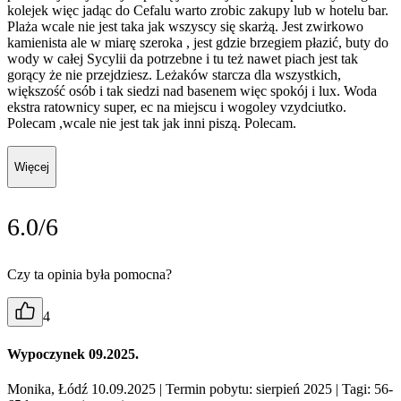
kolejek więc jadąc do Cefalu warto zrobic zakupy lub w hotelu bar.
Plaża wcale nie jest taka jak wszyscy się skarżą. Jest zwirkowo
kamienista ale w miarę szeroka , jest gdzie brzegiem płazić, buty do
wody w całej Sycylii da potrzebne i tu też nawet piach jest tak
gorący że nie przejdziesz. Leżaków starcza dla wszystkich,
większość osób i tak siedzi nad basenem więc spokój i lux. Woda
ekstra ratownicy super, ec na miejscu i wogoley vzydciutko.
Polecam ,wcale nie jest tak jak inni piszą. Polecam.
Więcej
6.0/6
Czy ta opinia była pomocna?
4
Wypoczynek 09.2025.
Monika, Łódź 10.09.2025
| Termin pobytu: sierpień 2025
| Tagi: 56-