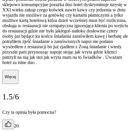
sklepowo konsumpcyjne porażka dno hotel dyskryminuje turystę w
XXI wieku zakup czego kolwiek nawet kawy czy jedzenia w dniu
wyjazdu nie możliwe za gotówkę czy kartami płatniczymi a tylko
możliwe kartą hotelową która dzień wcześniej musi być rozliczona.
obsługa w restauracji nie sympatyczna ignorująca klienta po wejściu
do restauracji gdzie nie było jakiegoś natłoku dosłownie cztery
osoby już będące ku końcu śniadania zamówiłem kawę i herbatę ale
potrafiłem zjeść śniadanie a zamówionych napoi nie podano
wyszedłem z restauracji bo już zjadłem z Żoną śniadanie i wtedy
przyszła pani przynosząc napoje stojąc jak wryta gdzie klienci
patrzyli na nią jak stoi jak wryta mam na to świadków . Uważam
hotel za istne dno .
Więcej
1.5/6
Czy ta opinia była pomocna?
20