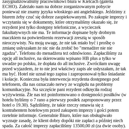
zasygnalizowaliśmy pracownikowi biura w Kielcach (galeria
ECHO). Zależało nam na dobrze zorganizowanym pobycie
ponieważ nie znamy języka włoskiego ani angielskiego. Jeździmy z
biurem żeby czuć się dobrze zaopiekowanymi. Po zakupie imprezy i
wczytaniu się w dokumenty, które otrzymaliśmy okazało się, że
rezydent jest tylko dostępny telefoniczne, a wycieczek
fakultatywnych nie ma. Te informacje dopisane były drobnym
maczkiem na potwierdzeniu rezerwacji zresztą w sposób
nieoczywisty. Na moją uwagę, że nie tak miało być i prośbę o
zmianę usłyszałam że nic nie da zrobić bo "menadżer nie nie
zgadza". Telefonu do menadżera też odmówiono. Zapłaciliśmy za
opcję all inclusive, na skierowaniu wpisano HB plus a tylko w
uwadze po polsku, że dopłata do all inclusive. Zwróciłam uwagę
przed wyjazdem, że to nie jest właściwy zapis ale usłyszałam, że tak
ma być. Hotel nie uznał tego zapisu i zaproponował tylko śniadanie
i kolacje. Konieczna była interwencja rezydenta dostępnego pod
telefonem, dla nas oznaczało nerwy ze względu na problemy
komunikacyjne. Na szczęście pani rezydent odkręciła rodzaj
wyżywienia. Źle nas też poinformowano o dostępności posiłków (w
hotelu byliśmy o 7 rano a pierwszy posiłek zaproponowany przez
hotel o 19.30). Sądziliśmy, że takie rzeczy omawia się z
kontrahentem hotelowym przed zakupem imprezy i gości potem
rzetelnie informuje. Generalnie Biuro, które nas obsługiwało
wyznaje zasadę, że klient dobry dopóki nie zapłaci a później niech
spada. Za całość imprezy zapłaciliśmy 13500,00 zł (za dwie osoby).