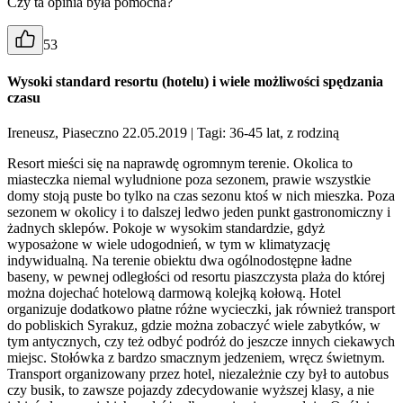
Czy ta opinia była pomocna?
53
Wysoki standard resortu (hotelu) i wiele możliwości spędzania
czasu
Ireneusz, Piaseczno 22.05.2019
| Tagi: 36-45 lat, z rodziną
Resort mieści się na naprawdę ogromnym terenie. Okolica to
miasteczka niemal wyludnione poza sezonem, prawie wszystkie
domy stoją puste bo tylko na czas sezonu ktoś w nich mieszka. Poza
sezonem w okolicy i to dalszej ledwo jeden punkt gastronomiczny i
żadnych sklepów. Pokoje w wysokim standardzie, gdyż
wyposażone w wiele udogodnień, w tym w klimatyzację
indywidualną. Na terenie obiektu dwa ogólnodostępne ładne
baseny, w pewnej odległości od resortu piaszczysta plaża do której
można dojechać hotelową darmową kolejką kołową. Hotel
organizuje dodatkowo płatne różne wycieczki, jak również transport
do pobliskich Syrakuz, gdzie można zobaczyć wiele zabytków, w
tym antycznych, czy też odbyć podróż do jeszcze innych ciekawych
miejsc. Stołówka z bardzo smacznym jedzeniem, wręcz świetnym.
Transport organizowany przez hotel, niezależnie czy był to autobus
czy busik, to zawsze pojazdy zdecydowanie wyższej klasy, a nie