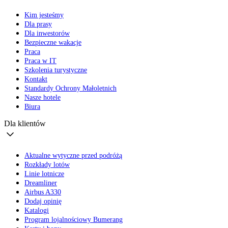
Kim jesteśmy
Dla prasy
Dla inwestorów
Bezpieczne wakacje
Praca
Praca w IT
Szkolenia turystyczne
Kontakt
Standardy Ochrony Małoletnich
Nasze hotele
Biura
Dla klientów
Aktualne wytyczne przed podróżą
Rozkłady lotów
Linie lotnicze
Dreamliner
Airbus A330
Dodaj opinię
Katalogi
Program lojalnościowy Bumerang