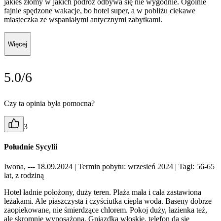
jakieś złomy w jakich podróż odbywa się nie wygodnie. Ogólnie
fajnie spędzone wakacje, bo hotel super, a w pobliżu ciekawe
miasteczka ze wspaniałymi antycznymi zabytkami.
Więcej
5.0/6
Czy ta opinia była pomocna?
3
Południe Sycylii
Iwona, --- 18.09.2024
| Termin pobytu: wrzesień 2024
| Tagi: 56-65
lat, z rodziną
Hotel ładnie położony, duży teren. Plaża mała i cała zastawiona
leżakami. Ale piaszczysta i czyściutka ciepła woda. Baseny dobrze
zaopiekowane, nie śmierdzące chlorem. Pokoj duży, łazienka też,
ale skromnie wyposażona. Gniazdka włoskie, telefon da się