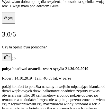
Wystawiam dobra opinię dla rezydenta, bo osoba ta spełniła swoją
rolę. Uwagi mam pod adresem Biura .
Więcej
3.0/6
Czy ta opinia była pomocna?
20
pobyt hotel woi aranella resort sycylia 21-30-09-2019
Robert, 14.10.2019
| Tagi: 46-55 lat, w parze
pokój komfort to porażka na samym wejściu odpadająca klamka od
drzwi wejściowych drzwi balkonowe opadnięte zepsuty zawias
otwierały się tylko 30 centymetrów a ponoć pokoje dopiero po
remoncie a na dodatek brzęczenie w pokoju przenoszone nie wiem
czy z wymiennikowni czy maszynowni windy. standard o wiele
lepsze. położenie hotelu porażka w szczerych polach zaplecze