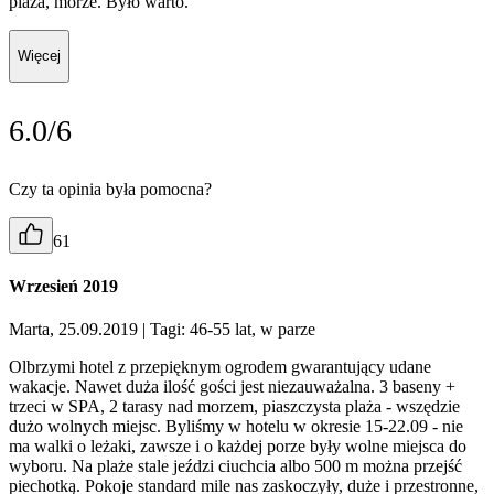
plaża, morze. Było warto.
Więcej
6.0/6
Czy ta opinia była pomocna?
61
Wrzesień 2019
Marta, 25.09.2019
| Tagi: 46-55 lat, w parze
Olbrzymi hotel z przepięknym ogrodem gwarantujący udane
wakacje. Nawet duża ilość gości jest niezauważalna. 3 baseny +
trzeci w SPA, 2 tarasy nad morzem, piaszczysta plaża - wszędzie
dużo wolnych miejsc. Byliśmy w hotelu w okresie 15-22.09 - nie
ma walki o leżaki, zawsze i o każdej porze były wolne miejsca do
wyboru. Na plaże stale jeździ ciuchcia albo 500 m można przejść
piechotką. Pokoje standard mile nas zaskoczyły, duże i przestronne,