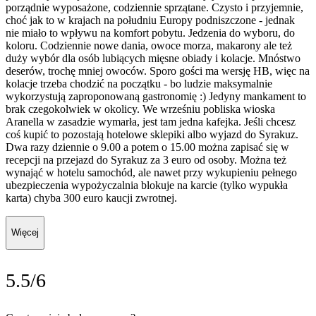
porządnie wyposażone, codziennie sprzątane. Czysto i przyjemnie,
choć jak to w krajach na południu Europy podniszczone - jednak
nie miało to wpływu na komfort pobytu. Jedzenia do wyboru, do
koloru. Codziennie nowe dania, owoce morza, makarony ale też
duży wybór dla osób lubiących mięsne obiady i kolacje. Mnóstwo
deserów, trochę mniej owoców. Sporo gości ma wersję HB, więc na
kolacje trzeba chodzić na początku - bo ludzie maksymalnie
wykorzystują zaproponowaną gastronomię :) Jedyny mankament to
brak czegokolwiek w okolicy. We wrześniu pobliska wioska
Aranella w zasadzie wymarła, jest tam jedna kafejka. Jeśli chcesz
coś kupić to pozostają hotelowe sklepiki albo wyjazd do Syrakuz.
Dwa razy dziennie o 9.00 a potem o 15.00 można zapisać się w
recepcji na przejazd do Syrakuz za 3 euro od osoby. Można też
wynająć w hotelu samochód, ale nawet przy wykupieniu pełnego
ubezpieczenia wypożyczalnia blokuje na karcie (tylko wypukła
karta) chyba 300 euro kaucji zwrotnej.
Więcej
5.5/6