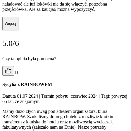
naładować ale już lokówki nie da się włączyć, potrzebna
przejściówka. Ale za kaucja6 można wypożyczyć.
Więcej
5.0/6
Czy ta opinia była pomocna?
11
Sycylia z RAINBOWEM
Danuta 01.07.2024
| Termin pobytu: czerwiec 2024
| Tagi: powyżej
65 lat, ze znajomymi
Mamy dużo złych uwag pod adresem organizatora, biura
RAINBOW. Szukaliśmy dobrego hotelu z możliwie krótkim
transferem z lotniska do hotelu oraz możliwością wycieczek
fakultatywnych (zależało nam na Etnie). Nasze potrzeby