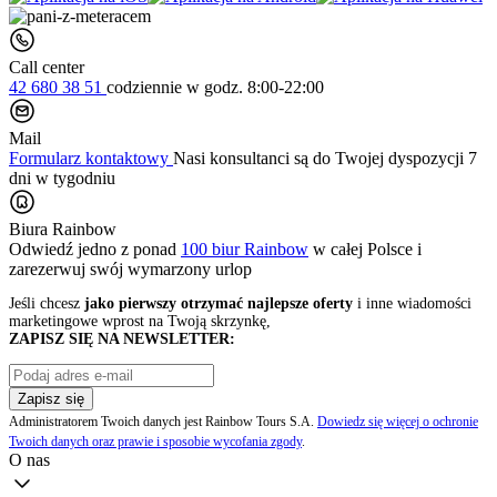
Call center
42 680 38 51
codziennie
w godz. 8:00-22:00
Mail
Formularz kontaktowy
Nasi konsultanci są do Twojej dyspozycji 7
dni w tygodniu
Biura Rainbow
Odwiedź jedno z ponad
100 biur Rainbow
w całej Polsce i
zarezerwuj swój
wymarzony urlop
Jeśli chcesz
jako pierwszy otrzymać najlepsze oferty
i inne wiadomości
marketingowe wprost na Twoją skrzynkę,
ZAPISZ SIĘ NA NEWSLETTER:
Zapisz się
Administratorem Twoich danych jest Rainbow Tours S.A.
Dowiedz się więcej o ochronie
Twoich danych oraz prawie i sposobie wycofania zgody
.
O nas