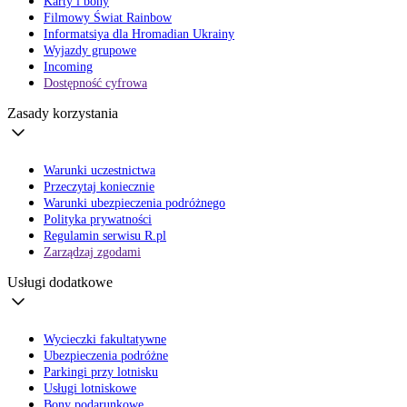
Karty i bony
Filmowy Świat Rainbow
Informatsiya dla Hromadian Ukrainy
Wyjazdy grupowe
Incoming
Dostępność cyfrowa
Zasady korzystania
Warunki uczestnictwa
Przeczytaj koniecznie
Warunki ubezpieczenia podróżnego
Polityka prywatności
Regulamin serwisu R.pl
Zarządzaj zgodami
Usługi dodatkowe
Wycieczki fakultatywne
Ubezpieczenia podróżne
Parkingi przy lotnisku
Usługi lotniskowe
Bony podarunkowe