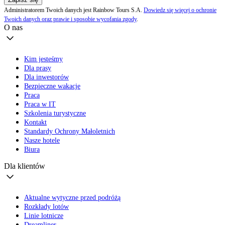
Administratorem Twoich danych jest Rainbow Tours S.A.
Dowiedz się więcej o ochronie
Twoich danych oraz prawie i sposobie wycofania zgody
.
O nas
Kim jesteśmy
Dla prasy
Dla inwestorów
Bezpieczne wakacje
Praca
Praca w IT
Szkolenia turystyczne
Kontakt
Standardy Ochrony Małoletnich
Nasze hotele
Biura
Dla klientów
Aktualne wytyczne przed podróżą
Rozkłady lotów
Linie lotnicze
Dreamliner