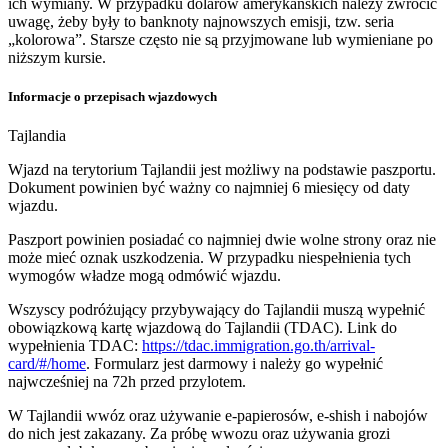
ich wymiany. W przypadku dolarów amerykańskich należy zwrócić
uwagę, żeby były to banknoty najnowszych emisji, tzw. seria
„kolorowa”. Starsze często nie są przyjmowane lub wymieniane po
niższym kursie.
Informacje o przepisach wjazdowych
Tajlandia
Wjazd na terytorium Tajlandii jest możliwy na podstawie paszportu.
Dokument powinien być ważny co najmniej 6 miesięcy od daty
wjazdu.
Paszport powinien posiadać co najmniej dwie wolne strony oraz nie
może mieć oznak uszkodzenia. W przypadku niespełnienia tych
wymogów władze mogą odmówić wjazdu.
Wszyscy podróżujący przybywający do Tajlandii muszą wypełnić
obowiązkową kartę wjazdową do Tajlandii (TDAC). Link do
wypełnienia TDAC:
https://tdac.immigration.go.th/arrival-
card/#/home
. Formularz jest darmowy i należy go wypełnić
najwcześniej na 72h przed przylotem.
W Tajlandii wwóz oraz używanie e-papierosów, e-shish i nabojów
do nich jest zakazany. Za próbę wwozu oraz używania grozi