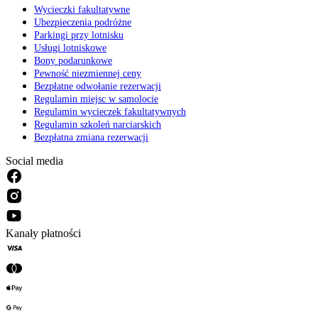
Wycieczki fakultatywne
Ubezpieczenia podróżne
Parkingi przy lotnisku
Usługi lotniskowe
Bony podarunkowe
Pewność niezmiennej ceny
Bezpłatne odwołanie rezerwacji
Regulamin miejsc w samolocie
Regulamin wycieczek fakultatywnych
Regulamin szkoleń narciarskich
Bezpłatna zmiana rezerwacji
Social media
Kanały płatności