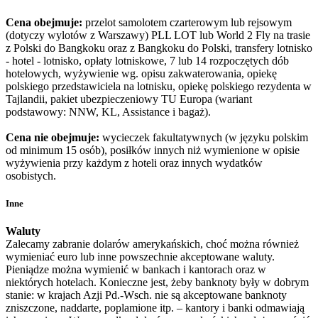
Cena obejmuje:
przelot samolotem czarterowym lub rejsowym
(dotyczy wylotów z Warszawy) PLL LOT lub
World 2 Fly
na trasie
z Polski do Bangkoku oraz z Bangkoku do Polski, transfery lotnisko
- hotel - lotnisko, opłaty lotniskowe, 7 lub 14 rozpoczętych dób
hotelowych, wyżywienie wg. opisu zakwaterowania, opiekę
polskiego przedstawiciela na lotnisku, opiekę polskiego rezydenta w
Tajlandii, pakiet ubezpieczeniowy TU Europa (wariant
podstawowy: NNW, KL, Assistance i bagaż).
Cena nie obejmuje:
wycieczek fakultatywnych (w języku polskim
od minimum 15 osób), posiłków innych niż wymienione w opisie
wyżywienia przy każdym z hoteli oraz innych wydatków
osobistych.
Inne
Waluty
Zalecamy zabranie dolarów amerykańskich, choć można również
wymieniać euro lub inne powszechnie akceptowane waluty.
Pieniądze można wymienić w bankach i kantorach oraz w
niektórych hotelach. Konieczne jest, żeby banknoty były w dobrym
stanie: w krajach Azji Pd.-Wsch. nie są akceptowane banknoty
zniszczone, naddarte, poplamione itp. – kantory i banki odmawiają