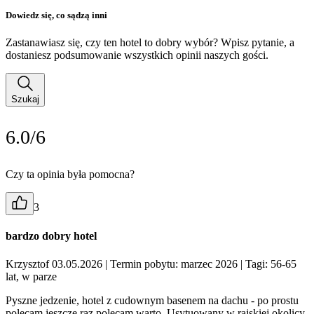
Dowiedz się, co sądzą inni
Zastanawiasz się, czy ten hotel to dobry wybór? Wpisz pytanie, a
dostaniesz podsumowanie wszystkich opinii naszych gości.
Szukaj
6.0/6
Czy ta opinia była pomocna?
3
bardzo dobry hotel
Krzysztof 03.05.2026
| Termin pobytu: marzec 2026
| Tagi: 56-65
lat, w parze
Pyszne jedzenie, hotel z cudownym basenem na dachu - po prostu
polecam jeszcze raz polecam warto. Usytuowany w rajskiej okolicy,