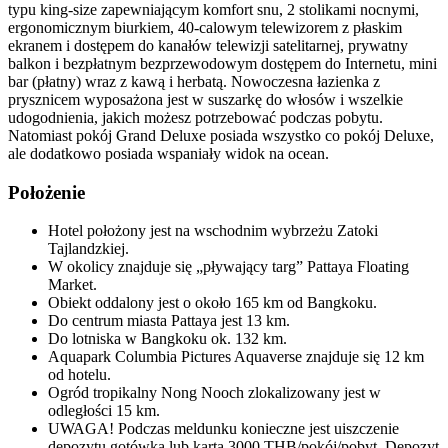
typu king-size zapewniającym komfort snu, 2 stolikami nocnymi,
ergonomicznym biurkiem, 40-calowym telewizorem z płaskim
ekranem i dostępem do kanałów telewizji satelitarnej, prywatny
balkon i bezpłatnym bezprzewodowym dostępem do Internetu, mini
bar (płatny) wraz z kawą i herbatą. Nowoczesna łazienka z
prysznicem wyposażona jest w suszarkę do włosów i wszelkie
udogodnienia, jakich możesz potrzebować podczas pobytu.
Natomiast pokój Grand Deluxe posiada wszystko co pokój Deluxe,
ale dodatkowo posiada wspaniały widok na ocean.
Położenie
Hotel położony jest na wschodnim wybrzeżu Zatoki
Tajlandzkiej.
W okolicy znajduje się „pływający targ” Pattaya Floating
Market.
Obiekt oddalony jest o około 165 km od Bangkoku.
Do centrum miasta Pattaya jest 13 km.
Do lotniska w Bangkoku ok. 132 km.
Aquapark Columbia Pictures Aquaverse znajduje się 12 km
od hotelu.
Ogród tropikalny Nong Nooch zlokalizowany jest w
odległości 15 km.
UWAGA! Podczas meldunku konieczne jest uiszczenie
depozytu gotówką lub kartą 3000 THB/pokój/pobyt. Depozyt