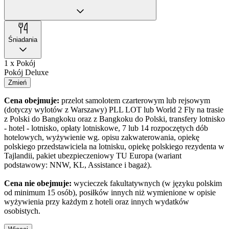
Śniadania
1 x Pokój
Pokój Deluxe
Zmień
Cena obejmuje:
przelot samolotem czarterowym lub rejsowym
(dotyczy wylotów z Warszawy) PLL LOT lub
World 2 Fly
na trasie
z Polski do Bangkoku oraz z Bangkoku do Polski, transfery lotnisko
- hotel - lotnisko, opłaty lotniskowe, 7 lub 14 rozpoczętych dób
hotelowych, wyżywienie wg. opisu zakwaterowania, opiekę
polskiego przedstawiciela na lotnisku, opiekę polskiego rezydenta w
Tajlandii, pakiet ubezpieczeniowy TU Europa (wariant
podstawowy: NNW, KL, Assistance i bagaż).
Cena nie obejmuje:
wycieczek fakultatywnych (w języku polskim
od minimum 15 osób), posiłków innych niż wymienione w opisie
wyżywienia przy każdym z hoteli oraz innych wydatków
osobistych.