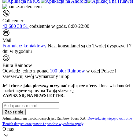
Call center
42 680 38 51
codziennie
w godz. 8:00-22:00
Mail
Formularz kontaktowy
Nasi konsultanci są do Twojej dyspozycji 7
dni w tygodniu
Biura Rainbow
Odwiedź jedno z ponad
100 biur Rainbow
w całej Polsce i
zarezerwuj swój
wymarzony urlop
Jeśli chcesz
jako pierwszy otrzymać najlepsze oferty
i inne wiadomości
marketingowe wprost na Twoją skrzynkę,
ZAPISZ SIĘ NA NEWSLETTER:
Zapisz się
Administratorem Twoich danych jest Rainbow Tours S.A.
Dowiedz się więcej o ochronie
Twoich danych oraz prawie i sposobie wycofania zgody
.
O nas