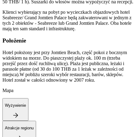
50 THB/ 1 h). Suszarki do włosów można wypożyczyć na recepcji.
Klienci wybierający na pobyt po wycieczkach objazdowych hotel
Seabreeze/ Grand Jomtien Palace będą zakwaterowani w jednym z
tych 2 obiektów - Seabreeze lub Grand Jomtien Palace. Oba hotele
mają ten sam standard i infrastrukturę.
Położenie
Hotel położony jest przy Jomtien Beach, część pokoi z bocznym
widokiem na morze. Do piaszczystej plaży ok. 100 m (trzeba
przejść przez dość ruchliwą ulicę). Plaża jest publiczna, leżaki i
parasole płatne (od 30 do 100 THB za 1 leżak w zależności od
miejsca).W pobliżu szeroki wybór restauracji, barów, sklepów.
Hotel został w całości odnowiony w 2007 roku.
Mapa
Wyżywienie
Atrakcje regionu