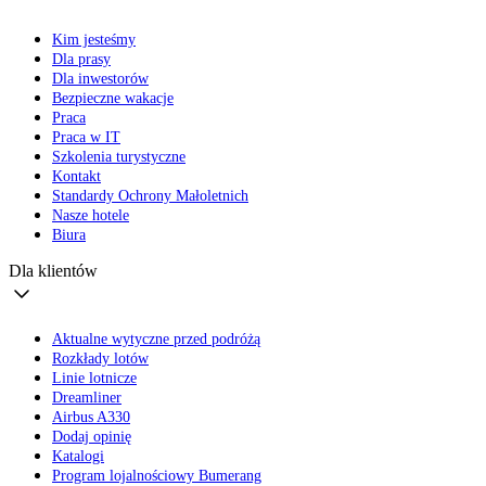
Kim jesteśmy
Dla prasy
Dla inwestorów
Bezpieczne wakacje
Praca
Praca w IT
Szkolenia turystyczne
Kontakt
Standardy Ochrony Małoletnich
Nasze hotele
Biura
Dla klientów
Aktualne wytyczne przed podróżą
Rozkłady lotów
Linie lotnicze
Dreamliner
Airbus A330
Dodaj opinię
Katalogi
Program lojalnościowy Bumerang