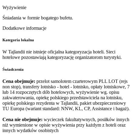
Wyżywienie
Śniadania w formie bogatego bufetu.
Dodatkowe informacje
Kategoria lokalna
W Tajlandii nie istnieje oficjalna kategoryzacja hoteli. Sieci
hotelowe pozostawiają kategoryzację organizatorom turystyki.
Świadczenia
Cena obejmuje:
przelot samolotem czarterowym PLL LOT (rejs
non stop), transfery lotnisko - hotel - lotnisko, opłaty lotniskowe, 7
lub 14 rozpoczętych dób hotelowych, wyżywienie wg. opisu
zakwaterowania, opiekę polskiego przedstawiciela na lotnisku,
opiekę polskiego rezydenta w Tajlandii, pakiet ubezpieczeniowy
TU Europa (wariant standard: NNW, KL, CP, Assistance i bagaż).
Cena nie obejmuje:
wycieczek fakultatywnych, posiłków innych
niż wymienione w opisie wyżywienia przy każdym z hoteli oraz
innych wydatków osobistych