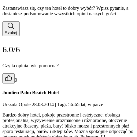
Zastanawiasz się, czy ten hotel to dobry wybór? Wpisz pytanie, a
dostaniesz podsumowanie wszystkich opinii naszych gości.
Szukaj
6.0/6
Czy ta opinia była pomocna?
0
Jomtien Palm Beatch Hotel
Urszula Opole 28.03.2014
| Tagi: 56-65 lat, w parze
Bardzo dobry hotel, pokoje przestronne i estetyczne, obsługa
profesjonalna, wyżywienie urozmaicone i różnorodne, otoczenie
atrakcyjne (baseny, plaża, bary) blisko morza i przestronnych plaż,
sporo restauracji, barów i sklepików. Można spokojnie odpocząć po
intensywnych podróżach objazdowych. Polecamy !!!