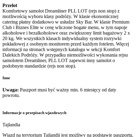
Przelot
Komfortowy samolot Dreamliner PLL LOT (rejs non stop) z
możliwością wyboru klasy podróży. W klasie ekonomicznej
catering płatny dodatkowo w usłudze Sky Bar. W klasie Premium
Club i Biznes Elite w cenę wliczone bogate menu, w tym napoje
alkoholowe i bezalkoholowe oraz zwiększony limit bagażowy 2 x
20 kg. We wszystkich klasach indywidualny system rozrywki
pokładowej z osobnym monitorem przed każdym fotelem. Więcej
informacji na stronach wstępnych katalogu w sekcji Komfort
Dalekich Podróży. W przypadku niemożliwości wykonania rejsu
samolotem Dreamliner, PLL LOT zapewni inny samolot o
podobnym standardzie (rejs non stop).
Inne
Uwaga:
Paszport musi być ważny min. 6 miesięcy od daty
powrotu.
Informacje o przepisach wjazdowych
Tajlandia
Wjazd na terytorium Tajlandii jest możliwy na podstawie paszportu.