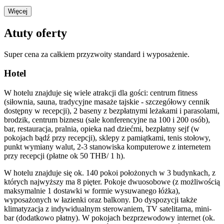
Więcej
Atuty oferty
Super cena za całkiem przyzwoity standard i wyposażenie.
Hotel
W hotelu znajduje się wiele atrakcji dla gości: centrum fitness
(siłownia, sauna, tradycyjne masaże tajskie - szczegółowy cennik
dostępny w recepcji), 2 baseny z bezpłatnymi leżakami i parasolami,
brodzik, centrum biznesu (sale konferencyjne na 100 i 200 osób),
bar, restauracja, pralnia, opieka nad dziećmi, bezpłatny sejf (w
pokojach bądź przy recepcji), sklepy z pamiątkami, tenis stołowy,
punkt wymiany walut, 2-3 stanowiska komputerowe z internetem
przy recepcji (płatne ok 50 THB/ 1 h).
W hotelu znajduje się ok. 140 pokoi położonych w 3 budynkach, z
których najwyższy ma 8 pięter. Pokoje dwuosobowe (z możliwością
maksymalnie 1 dostawki w formie wysuwanego łóżka),
wyposażonych w łazienki oraz balkony. Do dyspozycji także
klimatyzacja z indywidualnym sterowaniem, TV satelitarna, mini-
bar (dodatkowo płatny). W pokojach bezprzewodowy internet (ok.