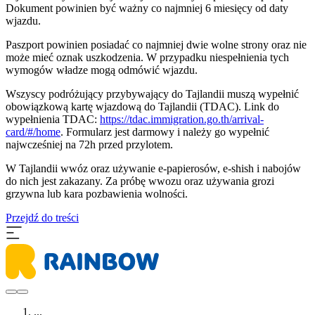
Dokument powinien być ważny co najmniej 6 miesięcy od daty
wjazdu.
Paszport powinien posiadać co najmniej dwie wolne strony oraz nie
może mieć oznak uszkodzenia. W przypadku niespełnienia tych
wymogów władze mogą odmówić wjazdu.
Wszyscy podróżujący przybywający do Tajlandii muszą wypełnić
obowiązkową kartę wjazdową do Tajlandii (TDAC). Link do
wypełnienia TDAC:
https://tdac.immigration.go.th/arrival-
card/#/home
. Formularz jest darmowy i należy go wypełnić
najwcześniej na 72h przed przylotem.
W Tajlandii wwóz oraz używanie e-papierosów, e-shish i nabojów
do nich jest zakazany. Za próbę wwozu oraz używania grozi
grzywna lub kara pozbawienia wolności.
Przejdź do treści
...