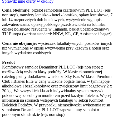
Sprawdź inne oferty w okolicy
Cena obejmuje:
przelot samolotem czarterowym PLL LOT (rejs
non stop), transfery lotnisko - hotel - lotnisko, opłaty lotniskowe, 7
lub 14 rozpoczętych dób hotelowych, wyżywienie wg. opisu
zakwaterowania, opiekę polskiego przedstawiciela na lotnisku,
opiekę polskiego rezydenta w Tajlandii, pakiet ubezpieczeniowy
TU Europa (wariant standard: NNW, KL, CP, Assistance i bagaż).
Cena nie obejmuje:
wycieczek fakultatywnych, posiłków innych
niż wymienione w opisie wyżywienia przy każdym z hoteli oraz
innych wydatków osobistych
Przelot
Komfortowy samolot Dreamliner PLL LOT (rejs non stop) z
możliwością wyboru klasy podróży. W klasie ekonomicznej
catering płatny dodatkowo w usłudze Sky Bar. W klasie Premium
Club i Biznes Elite w cenę wliczone bogate menu, w tym napoje
alkoholowe i bezalkoholowe oraz zwiększony limit bagażowy 2 x
20 kg. We wszystkich klasach indywidualny system rozrywki
pokładowej z osobnym monitorem przed każdym fotelem. Więcej
informacji na stronach wstępnych katalogu w sekcji Komfort
Dalekich Podróży. W przypadku niemożliwości wykonania rejsu
samolotem Dreamliner, PLL LOT zapewni inny samolot o
podobnym standardzie (rejs non stop).