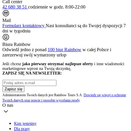
Call center
42 680 38 51
codziennie
w godz. 8:00-22:00
Mail
Formularz kontaktowy
Nasi konsultanci są do Twojej dyspozycji 7
dni w tygodniu
Biura Rainbow
Odwiedź jedno z ponad
100 biur Rainbow
w całej Polsce i
zarezerwuj swój
wymarzony urlop
Jeśli chcesz
jako pierwszy otrzymać najlepsze oferty
i inne wiadomości
marketingowe wprost na Twoją skrzynkę,
ZAPISZ SIĘ NA NEWSLETTER:
Zapisz się
Administratorem Twoich danych jest Rainbow Tours S.A.
Dowiedz się więcej o ochronie
Twoich danych oraz prawie i sposobie wycofania zgody
.
O nas
Kim jesteśmy
Dla prasy