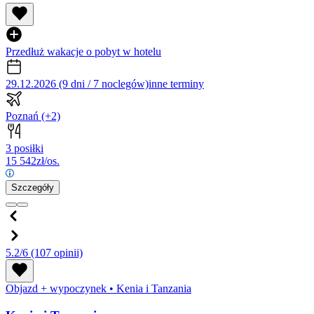
Przedłuż wakacje o pobyt w hotelu
29.12.2026 (9 dni / 7 noclegów)
inne terminy
Poznań
(+2)
3 posiłki
15 542
zł/os.
Szczegóły
5.2/6
(107 opinii)
Objazd + wypoczynek
•
Kenia i Tanzania