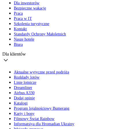
Dla inwestorów
Bezpieczne wakacje
Praca
Praca w IT
Szkolenia turystyczne
Kontakt
Standardy Ochrony Małoletnich
Nasze hotele
Biura
Dla klientów
Aktualne wytyczne przed podróżą
Rozkłady lotów
Linie lotnicze
Dreamliner
Airbus A330
Dodaj opinię
Katalogi
Program lojalnościowy Bumerang
Karty i bony
Filmowy Świat Rainbow
Informatsiya dla Hromadian Ukrainy