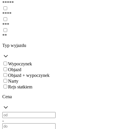
*****
****
***
**
Typ wyjazdu
Wypoczynek
Objazd
Objazd + wypoczynek
Narty
Rejs statkiem
Cena
-