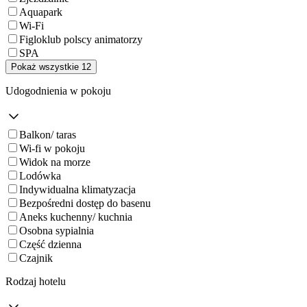
Aquapark
Wi-Fi
Figloklub polscy animatorzy
SPA
Pokaż wszystkie 12
Udogodnienia w pokoju
Balkon/ taras
Wi-fi w pokoju
Widok na morze
Lodówka
Indywidualna klimatyzacja
Bezpośredni dostęp do basenu
Aneks kuchenny/ kuchnia
Osobna sypialnia
Część dzienna
Czajnik
Rodzaj hotelu