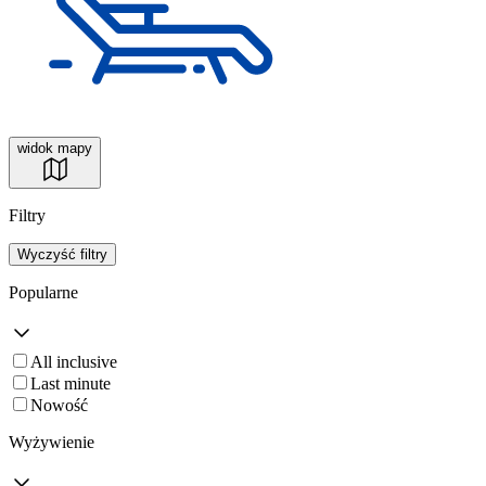
widok mapy
Filtry
Wyczyść filtry
Popularne
All inclusive
Last minute
Nowość
Wyżywienie