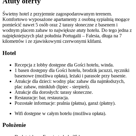
Atuty oferty
Świetny hotel z przyjemnie zagospodarowanym terenem.
Komfortowo wyposażone apartamenty z osobną sypialnią mogące
pomieścić nawet 5 osób oraz 2 tarasy słoneczne z basenem i
wodnym placem zabaw to największe atuty hotelu. Do tego jedna z
najpiękniejszych plaż południa Portugalii – Falesia, długa na 7
kilometrów i ze zjawiskowymi czerwonymi klifami.
Hotel
Recepcja z lobby dostępne dla Gości hotelu, winda.
1 basen dostępny dla Gości hotelu, brodzik jacuzzi, ręczniki
basenowe (możliwa opłata), leżaki i parasole przy basenie.
Atrakcje dla dzieci: wodny plac zabaw dla najmłodszych,
plac zabaw, miniklub (lipiec - sierpień).
Atrakcje dla dorosłych: tarasy słoneczne.
Restauracje: bar, restauracja.
Pozostałe informacje: pralnia (płatna), garaż (płatny).
Wifi dostępne w całym hotelu (możliwa opłata).
Położenie