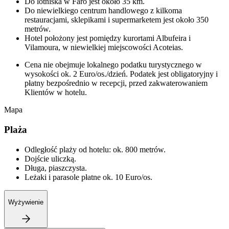
Do lotniska w Faro jest około 35 km.
Do niewielkiego centrum handlowego z kilkoma
restauracjami, sklepikami i supermarketem jest około 350
metrów.
Hotel położony jest pomiędzy kurortami Albufeira i
Vilamoura, w niewielkiej miejscowości Acoteias.
Cena nie obejmuje lokalnego podatku turystycznego w
wysokości ok. 2 Euro/os./dzień. Podatek jest obligatoryjny i
płatny bezpośrednio w recepcji, przed zakwaterowaniem
Klientów w hotelu.
Mapa
Plaża
Odległość plaży od hotelu: ok. 800 metrów.
Dojście uliczką.
Długa, piaszczysta.
Leżaki i parasole płatne ok. 10 Euro/os.
Wyżywienie