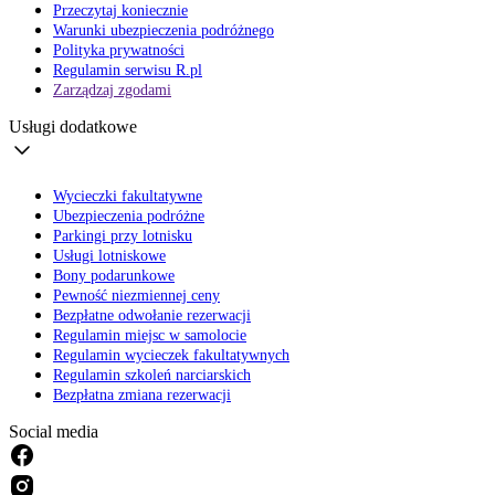
Przeczytaj koniecznie
Warunki ubezpieczenia podróżnego
Polityka prywatności
Regulamin serwisu R.pl
Zarządzaj zgodami
Usługi dodatkowe
Wycieczki fakultatywne
Ubezpieczenia podróżne
Parkingi przy lotnisku
Usługi lotniskowe
Bony podarunkowe
Pewność niezmiennej ceny
Bezpłatne odwołanie rezerwacji
Regulamin miejsc w samolocie
Regulamin wycieczek fakultatywnych
Regulamin szkoleń narciarskich
Bezpłatna zmiana rezerwacji
Social media