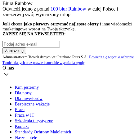
Biura Rainbow
Odwiedź jedno z ponad
100 biur Rainbow
w całej Polsce i
zarezerwuj swój
wymarzony urlop
Jeśli chcesz
jako pierwszy otrzymać najlepsze oferty
i inne wiadomości
marketingowe wprost na Twoją skrzynkę,
ZAPISZ SIĘ NA NEWSLETTER:
Zapisz się
Administratorem Twoich danych jest Rainbow Tours S.A.
Dowiedz się więcej o ochronie
Twoich danych oraz prawie i sposobie wycofania zgody
.
O nas
Kim jesteśmy
Dla prasy
Dla inwestorów
Bezpieczne wakacje
Praca
Praca w IT
Szkolenia turystyczne
Kontakt
Standardy Ochrony Małoletnich
Nasze hotele