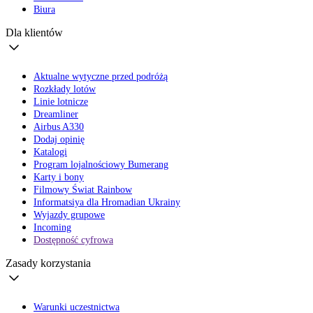
Biura
Dla klientów
Aktualne wytyczne przed podróżą
Rozkłady lotów
Linie lotnicze
Dreamliner
Airbus A330
Dodaj opinię
Katalogi
Program lojalnościowy Bumerang
Karty i bony
Filmowy Świat Rainbow
Informatsiya dla Hromadian Ukrainy
Wyjazdy grupowe
Incoming
Dostępność cyfrowa
Zasady korzystania
Warunki uczestnictwa