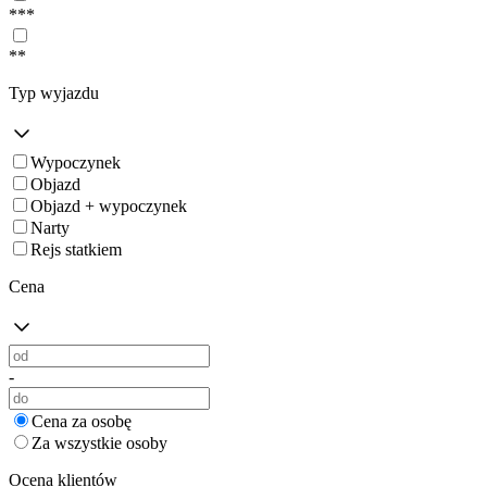
***
**
Typ wyjazdu
Wypoczynek
Objazd
Objazd + wypoczynek
Narty
Rejs statkiem
Cena
-
Cena za osobę
Za wszystkie osoby
Ocena klientów