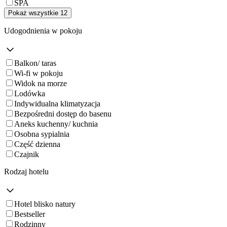
SPA
Pokaż wszystkie 12
Udogodnienia w pokoju
Balkon/ taras
Wi-fi w pokoju
Widok na morze
Lodówka
Indywidualna klimatyzacja
Bezpośredni dostęp do basenu
Aneks kuchenny/ kuchnia
Osobna sypialnia
Część dzienna
Czajnik
Rodzaj hotelu
Hotel blisko natury
Bestseller
Rodzinny