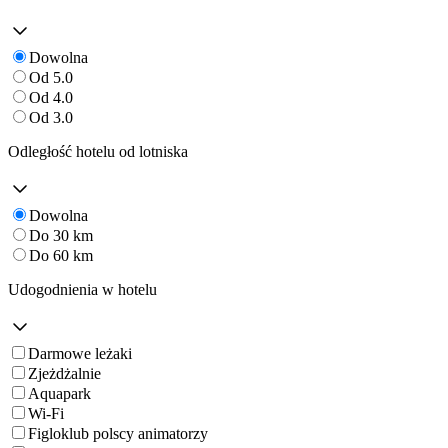
Dowolna
Od 5.0
Od 4.0
Od 3.0
Odległość hotelu od lotniska
Dowolna
Do 30 km
Do 60 km
Udogodnienia w hotelu
Darmowe leżaki
Zjeżdżalnie
Aquapark
Wi-Fi
Figloklub polscy animatorzy