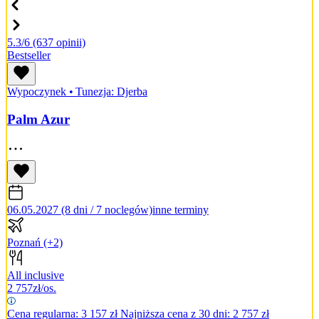
5.3/6
(637 opinii)
Bestseller
Wypoczynek
•
Tunezja: Djerba
Palm Azur
06.05.2027 (8 dni / 7 noclegów)
inne terminy
Poznań
(+2)
All inclusive
2 757
zł/os.
Cena regularna:
3 157
zł
Najniższa cena z 30 dni: 2 757 zł