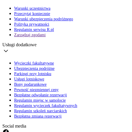
Warunki uczestnictwa
Przeczytaj koniecznie
Warunki ubezpieczenia podróżnego
Polityka prywatności
Regulamin serwisu R.pl
Zarządzaj zgodami
Usługi dodatkowe
Wycieczki fakultatywne
Ubezpieczenia podróżne
Parkingi przy lotnisku
Usługi lotniskowe
Bony podarunkowe
Pewność niezmiennej ceny
Bezpłatne odwołanie rezerwacji
Regulamin miejsc w samolocie
Regulamin wycieczek fakultatywnych
Regulamin szkoleń narciarskich
Bezpłatna zmiana rezerwacji
Social media