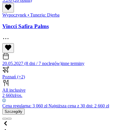
5.2/6
(20 opinii)
Wypoczynek
•
Tunezja: Djerba
Vincci Safira Palms
20.05.2027 (8 dni / 7 noclegów)
inne terminy
Poznań
(+2)
All inclusive
2 660
zł/os.
Cena regularna:
3 060
zł
Najniższa cena z 30 dni: 2 660 zł
Szczegóły