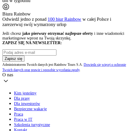
dni w tygodniu
Biura Rainbow
Odwiedź jedno z ponad
100 biur Rainbow
w całej Polsce i
zarezerwuj swój
wymarzony urlop
Jeśli chcesz
jako pierwszy otrzymać najlepsze oferty
i inne wiadomości
marketingowe wprost na Twoją skrzynkę,
ZAPISZ SIĘ NA NEWSLETTER:
Zapisz się
Administratorem Twoich danych jest Rainbow Tours S.A.
Dowiedz się więcej o ochronie
Twoich danych oraz prawie i sposobie wycofania zgody
.
O nas
Kim jesteśmy
Dla prasy
Dla inwestorów
Bezpieczne wakacje
Praca
Praca w IT
Szkolenia turystyczne
Kontakt