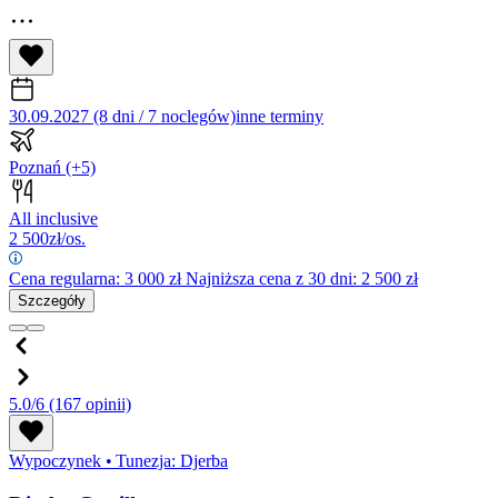
30.09.2027 (8 dni / 7 noclegów)
inne terminy
Poznań
(+5)
All inclusive
2 500
zł/os.
Cena regularna:
3 000
zł
Najniższa cena z 30 dni: 2 500 zł
Szczegóły
5.0/6
(167 opinii)
Wypoczynek
•
Tunezja: Djerba