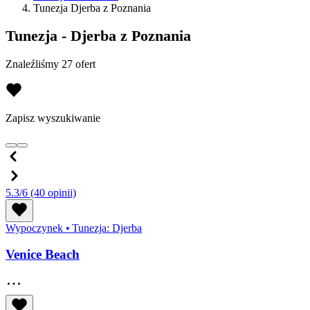
Tunezja Djerba z Poznania
Tunezja - Djerba z Poznania
Znaleźliśmy 27 ofert
Zapisz wyszukiwanie
5.3/6
(40 opinii)
Wypoczynek
•
Tunezja: Djerba
Venice Beach