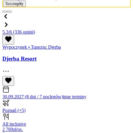
Szczegóły
5.3/6
(336 opinii)
Wypoczynek
•
Tunezja: Djerba
Djerba Resort
30.09.2027 (8 dni / 7 noclegów)
inne terminy
Poznań
(+5)
All inclusive
2 769
zł/os.