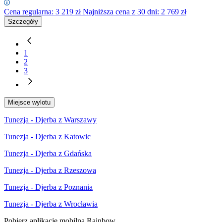
Cena regularna:
3 219
zł
Najniższa cena z 30 dni: 2 769 zł
Szczegóły
1
2
3
Miejsce wylotu
Tunezja - Djerba z Warszawy
Tunezja - Djerba z Katowic
Tunezja - Djerba z Gdańska
Tunezja - Djerba z Rzeszowa
Tunezja - Djerba z Poznania
Tunezja - Djerba z Wrocławia
Pobierz aplikację mobilną Rainbow