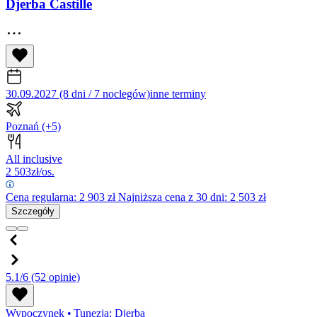
Djerba Castille
30.09.2027 (8 dni / 7 noclegów)
inne terminy
Poznań
(+5)
All inclusive
2 503
zł/os.
Cena regularna:
2 903
zł
Najniższa cena z 30 dni: 2 503 zł
Szczegóły
5.1/6
(52 opinie)
Wypoczynek
•
Tunezja: Djerba