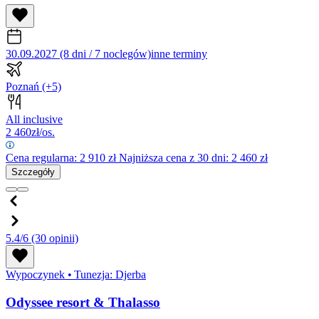
30.09.2027 (8 dni / 7 noclegów)
inne terminy
Poznań
(+5)
All inclusive
2 460
zł/os.
Cena regularna:
2 910
zł
Najniższa cena z 30 dni: 2 460 zł
Szczegóły
5.4/6
(30 opinii)
Wypoczynek
•
Tunezja: Djerba
Odyssee resort & Thalasso