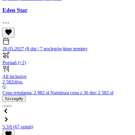
Eden Star
20.05.2027 (8 dni / 7 noclegów)
inne terminy
Poznań
(+2)
All inclusive
2 582
zł/os.
Cena regularna:
2 982
zł
Najniższa cena z 30 dni: 2 582 zł
Szczegóły
5.3/6
(67 opinii)