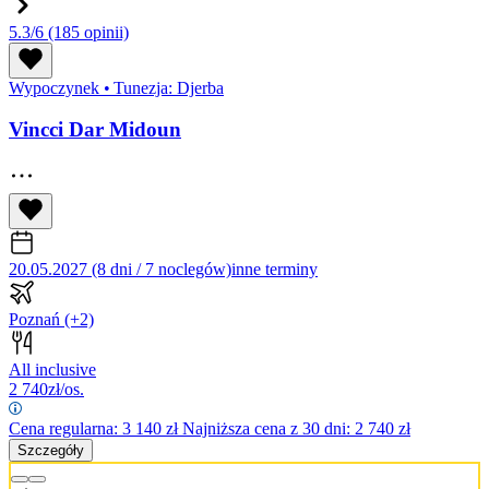
5.3/6
(185 opinii)
Wypoczynek
•
Tunezja: Djerba
Vincci Dar Midoun
20.05.2027 (8 dni / 7 noclegów)
inne terminy
Poznań
(+2)
All inclusive
2 740
zł/os.
Cena regularna:
3 140
zł
Najniższa cena z 30 dni: 2 740 zł
Szczegóły