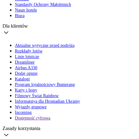
Standardy Ochrony Małoletnich
Nasze hotele
Biura
Dla klientów
Aktualne wytyczne przed podróżą
Rozkłady lotów
Linie lotnicze
Dreamliner
Airbus A330
Dodaj opinię
Katalogi
Program lojalnościowy Bumerang
Karty i bony
Filmowy Świat Rainbow
Informatsiya dla Hromadian Ukrainy
Wyjazdy grupowe
Incoming
Dostępność cyfrowa
Zasady korzystania