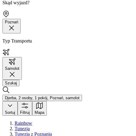
Skąd wyjazd?
Poznań
Typ Transportu
Samolot
Szukaj
Djerba, 2 osoby, 1 pokój, Poznań, samolot
Sortuj
Filtruj
Mapa
Rainbow
Tunezja
Tunezja z Poznania