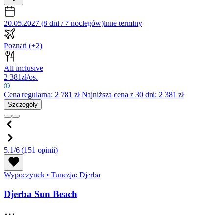
20.05.2027 (8 dni / 7 noclegów)
inne terminy
Poznań
(+2)
All inclusive
2 381
zł/os.
Cena regularna:
2 781
zł
Najniższa cena z 30 dni: 2 381 zł
Szczegóły
5.1/6
(151 opinii)
Wypoczynek
•
Tunezja: Djerba
Djerba Sun Beach