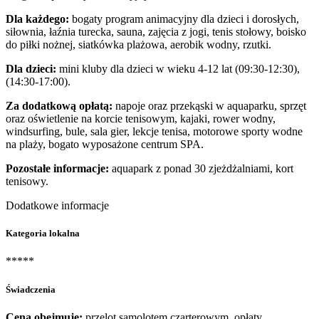
Dla każdego:
bogaty program animacyjny dla dzieci i dorosłych,
siłownia, łaźnia turecka, sauna, zajęcia z jogi, tenis stołowy, boisko
do piłki nożnej, siatkówka plażowa, aerobik wodny, rzutki.
Dla dzieci:
mini kluby dla dzieci w wieku 4-12 lat (09:30-12:30),
(14:30-17:00).
Za dodatkową opłatą:
napoje oraz przekąski w aquaparku, sprzęt
oraz oświetlenie na korcie tenisowym, kajaki, rower wodny,
windsurfing, bule, sala gier, lekcje tenisa, motorowe sporty wodne
na plaży, bogato wyposażone centrum SPA.
Pozostałe informacje:
aquapark z ponad 30 zjeżdżalniami, kort
tenisowy.
Dodatkowe informacje
Kategoria lokalna
*****
Świadczenia
Cena obejmuje:
przelot samolotem czarterowym, opłaty