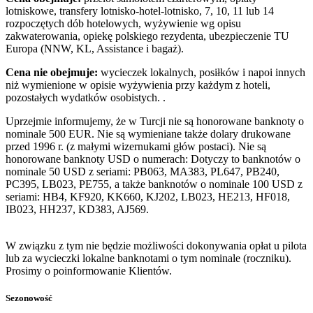
lotniskowe, transfery lotnisko-hotel-lotnisko, 7, 10, 11 lub 14
rozpoczętych dób hotelowych, wyżywienie wg opisu
zakwaterowania, opiekę polskiego rezydenta, ubezpieczenie TU
Europa (NNW, KL, Assistance i bagaż).
Cena nie obejmuje:
wycieczek lokalnych, posiłków i napoi innych
niż wymienione w opisie wyżywienia przy każdym z hoteli,
pozostałych wydatków osobistych. .
Uprzejmie informujemy, że w Turcji nie są honorowane banknoty o
nominale 500 EUR. Nie są wymieniane także dolary drukowane
przed 1996 r. (z małymi wizernukami głów postaci). Nie są
honorowane banknoty USD o numerach: Dotyczy to banknotów o
nominale 50 USD z seriami: PB063, MA383, PL647, PB240,
PC395, LB023, PE755, a także banknotów o nominale 100 USD z
seriami: HB4, KF920, KK660, KJ202, LB023, HE213, HF018,
IB023, HH237, KD383, AJ569.
W związku z tym nie będzie możliwości dokonywania opłat u pilota
lub za wycieczki lokalne banknotami o tym nominale (roczniku).
Prosimy o poinformowanie Klientów.
Sezonowość