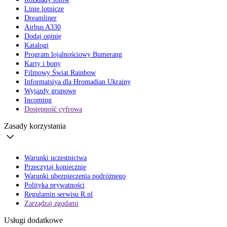
Linie lotnicze
Dreamliner
Airbus A330
Dodaj opinię
Katalogi
Program lojalnościowy Bumerang
Karty i bony
Filmowy Świat Rainbow
Informatsiya dla Hromadian Ukrainy
Wyjazdy grupowe
Incoming
Dostępność cyfrowa
Zasady korzystania
Warunki uczestnictwa
Przeczytaj koniecznie
Warunki ubezpieczenia podróżnego
Polityka prywatności
Regulamin serwisu R.pl
Zarządzaj zgodami
Usługi dodatkowe