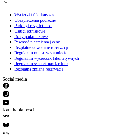
Wycieczki fakultatywne
Ubezpieczenia podróżne
Parkingi przy lotnisku
Usługi lotniskowe
Bony podarunkowe
Pewność niezmiennej ceny
Bezpłatne odwołanie rezerwacji
Regulamin miejsc w samolocie
Regulamin wycieczek fakultatywnych
Regulamin szkoleń narciarskich
Bezpłatna zmiana rezerwacji
Social media
Kanały płatności