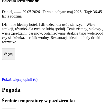
Polecam serdecznie ❤️
Daniel, ------ 29.05.2026
| Termin pobytu: maj 2026
| Tagi: 36-45
lat, z rodziną
Dla mnie idealny hotel. I dla dzieci dla osób starszych. Wiele
atrakcji, również dla tych co lubią spokój. Tenis ziemny, stołowy ,
wiele zjeżdżalni, basenów, organizowane atrakcje typu woterpool
czy siatkówka, aerobik wodny. Restauracje idealne ! lody drinki
wszystko!
Więcej
Pokaż więcej opinii (6)
Pogoda
Średnie temperatury w październiku