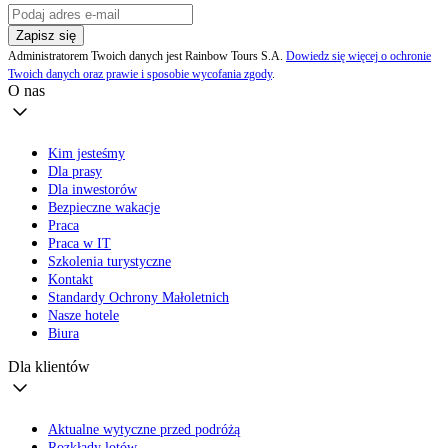
Zapisz się
Administratorem Twoich danych jest Rainbow Tours S.A.
Dowiedz się więcej o ochronie
Twoich danych oraz prawie i sposobie wycofania zgody
.
O nas
Kim jesteśmy
Dla prasy
Dla inwestorów
Bezpieczne wakacje
Praca
Praca w IT
Szkolenia turystyczne
Kontakt
Standardy Ochrony Małoletnich
Nasze hotele
Biura
Dla klientów
Aktualne wytyczne przed podróżą
Rozkłady lotów