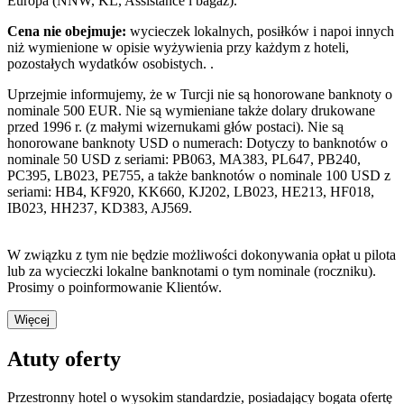
Europa (NNW, KL, Assistance i bagaż).
Cena nie obejmuje:
wycieczek lokalnych, posiłków i napoi innych
niż wymienione w opisie wyżywienia przy każdym z hoteli,
pozostałych wydatków osobistych. .
Uprzejmie informujemy, że w Turcji nie są honorowane banknoty o
nominale 500 EUR. Nie są wymieniane także dolary drukowane
przed 1996 r. (z małymi wizernukami głów postaci). Nie są
honorowane banknoty USD o numerach: Dotyczy to banknotów o
nominale 50 USD z seriami: PB063, MA383, PL647, PB240,
PC395, LB023, PE755, a także banknotów o nominale 100 USD z
seriami: HB4, KF920, KK660, KJ202, LB023, HE213, HF018,
IB023, HH237, KD383, AJ569.
W związku z tym nie będzie możliwości dokonywania opłat u pilota
lub za wycieczki lokalne banknotami o tym nominale (roczniku).
Prosimy o poinformowanie Klientów.
Więcej
Atuty oferty
Przestronny hotel o wysokim standardzie, posiadający bogata ofertę